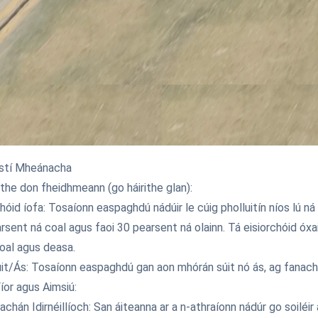
istí Mheánacha
the don fheidhmeann (go háirithe glan):
chóid íofa: Tosaíonn easpaghdú nádúir le cúig pholluitín níos lú n
rsent ná coal agus faoi 30 pearsent ná olainn. Tá eisiorchóid óxaid
coal agus deasa.
it/Ás: Tosaíonn easpaghdú gan aon mhórán súit nó ás, ag fanacht 
íor agus Aimsiú:
chán Idirnéillíoch: San áiteanna ar a n-athraíonn nádúr go soiléir a