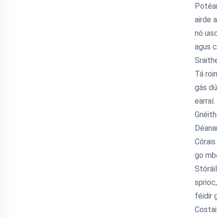
Potéan
airde 
nó uis
agus c
Sraithe
Tá roi
gás dú
earraí.
Gnéith
Déanam
Córais
go mbe
Stórái
sprioc
féidir 
Costai