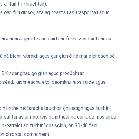
ar fáil trí thráchtáil).
ná éan fuil diesel, atá ag teastáil as trasportáil agus
iceánach gairid agus cuirtear freagra ar loistéar go
 lú ná bíonn vibráidí agus gur glan é ná mar a bheadh sé
: Brúitear ghas go glan agus prodúchtar
 piséad, luibhneacha etc. caomhnú níos faide agus
o háirithe mótaracha brúchóir ghaiscigh agus tuirbíní
healltanas ar nós, leis na nitheanna earráide níos airde
 n-earráidí ag tuirbíní ghaiscigh, ón 30-40 faoi
don chiorcal comhchéim.