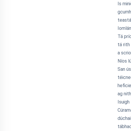
Is min
gcumha
teastá
Iomlán
Tá prí
tá rit
a scri
Níos l
San ús
téicne
hefici
ag nit
Isuigh
Cúramac
dúchai
tábhac