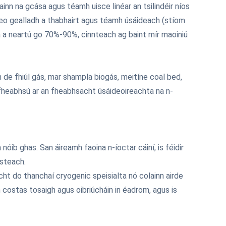
inn na gcása agus téamh uisce linéar an tsilindéir níos
r leo gealladh a thabhairt agus téamh úsáideach (stíom
na a neartú go 70%-90%, cinnteach ag baint mír maoiniú
 de fhiúl gás, mar shampla biogás, meitíne coal bed,
n fheabhsú ar an fheabhsacht úsáideoireachta na n-
óib ghas. San áireamh faoina n-íoctar cáiní, is féidir
isteach.
t do thanchaí cryogenic speisialta nó colainn airde
h costas tosaigh agus oibriúcháin in éadrom, agus is