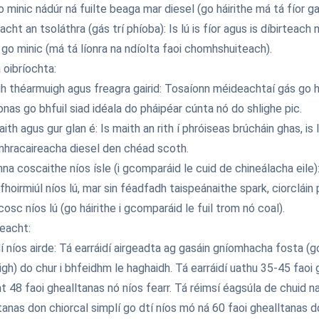
 minic nádúr ná fuilte beaga mar diesel (go háirithe má tá fíor gas 
cht an tsoláthra (gás trí phíoba): Is lú is fíor agus is díbirteach 
l go minic (má tá líonra na ndíolta faoi chomhshuiteach).
 oibríochta:
h théarmuigh agus freagra gairid: Tosaíonn méideachtaí gás go hé
ionas go bhfuil siad idéala do pháipéar cúnta nó do shlighe pic.
aith agus gur glan é: Is maith an rith í phróiseas brúcháin ghas, is
hracaireacha diesel den chéad scoth.
na coscaithe níos ísle (i gcomparáid le cuid de chineálacha eile)
hoirmiúl níos lú, mar sin féadfadh taispeánaithe spark, ciorcláin
cosc níos lú (go háirithe i gcomparáid le fuil trom nó coal).
eacht:
dí níos airde: Tá earráidí airgeadta ag gasáin gníomhacha fosta (g
igh) do chur i bhfeidhm le haghaidh. Tá earráidí uathu 35-45 faoi g
nt 48 faoi ghealltanas nó níos fearr. Tá réimsí éagsúla de chuid na
tanas don chiorcal simplí go dtí níos mó ná 60 faoi ghealltanas 