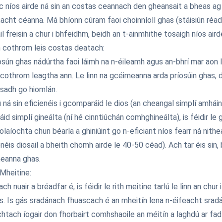
ic níos airde ná sin an costas ceannach den gheansait a bheas ag 
cht céanna. Má bhíonn cúram faoi choinníoll ghas (stáisiún réadói
il freisin a chur i bhfeidhm, beidh an t-ainmhithe tosaigh níos aird
 cothrom leis costas deatach:
osún ghas nádúrtha faoi láimh na n-éileamh agus an-bhrí mar aon 
h cothrom leagtha ann. Le linn na gcéimeanna arda príosúin ghas, 
osadh go hiomlán.
ú ná sin eficienéis i gcomparáid le dios (an cheangal simplí amháin
áid simplí gineálta (ní hé cinntiúchán comhghineálta), is féidir le
olaíochta chun béarla a ghiniúint go n-eficiant níos fearr ná nith
enéis diosail a bheith chomh airde le 40-50 céad). Ach tar éis si
heanna ghas.
 Mheitine:
h nuair a bréadfar é, is féidir le rith meitine tarlú le linn an chu
s. Is gás sradánach fhuascach é an mheitín lena n-éifeacht sradá
htach íogair don fhorbairt comhshaoile an méitín a laghdú ar fad