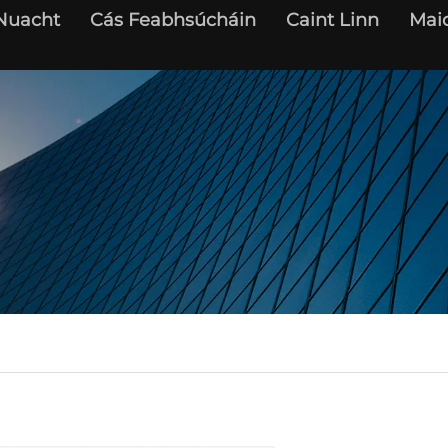
Nuacht
Cás Feabhsúcháin
Caint Linn
Maid