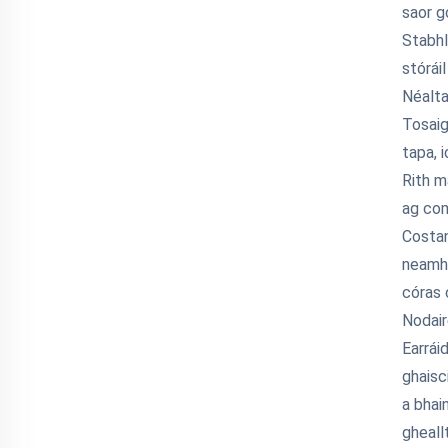
saor go
Stabhla
stórái
Néalta
Tosaig
tapa, 
Rith m
ag com
Costan
neamhf
córas 
Nodair
Earrái
ghaisc
a bhai
gheall