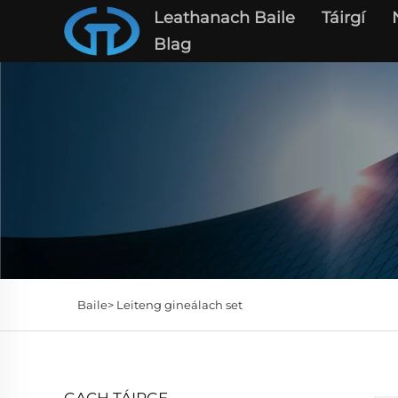
Leathanach Baile
Táirgí
Blag
Baile>
Leiteng gineálach set
GACH TÁIRGE