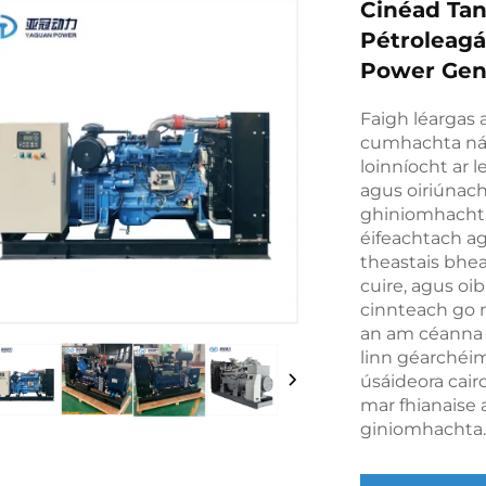
Cinéad Tan
Pétroleagá
Power Gene
Faigh léargas
cumhachta nád
loinníocht ar l
agus oiriúnach
ghiniomhachtú
éifeachtach ag
theastais bhea
cuire, agus oi
cinnteach go m
an am céanna a
linn géarchéi
úsáideora cair
mar fhianaise 
giniomhachta.