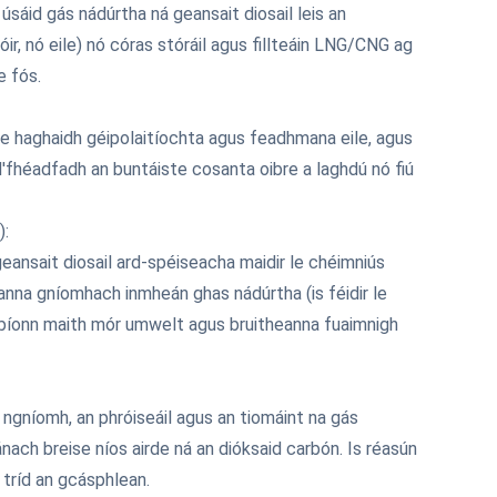
úsáid gás nádúrtha ná geansait diosail leis an
r, nó eile) nó córas stóráil agus fillteáin LNG/CNG ag
e fós.
le haghaidh géipolaitíochta agus feadhmana eile, agus
d'fhéadfadh an buntáiste cosanta oibre a laghdú nó fiú
):
 geansait diosail ard-spéiseacha maidir le chéimniús
eanna gníomhach inmheán ghas nádúrtha (is féidir le
n, bíonn maith mór umwelt agus bruitheanna fuaimnigh
r i ngníomh, an phróiseáil agus an tiomáint na gás
nach breise níos airde ná an dióksaid carbón. Is réasún
 tríd an gcásphlean.