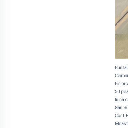
Buntá
Céimni
Eisior
50 pea
lú ná 
Gan Sú
Cost F
Measta