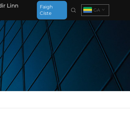
ir Linn
Faigh
GA
Císte