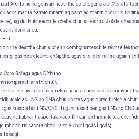
sail Ard: Is fiú na gcasáin nádúrtha do chogeneráid. Mar atá teora
acu agus mar tá earráid mhaith ag baint as téamh briste, is féidi
ce te), ag dul in éineacht le chéile chun an earráid úsáide chead
osaint domhanda.
 Fuil:
nnt nithe deartha chun a bheith comhghairteach le réimse leathan
nlaing, gás petroleuma chóipthe, agus eile, a bhfuil sé againn a
e Core Bréaga agus Dífhithe
h iomparach ar struchtúr:
 íoctha: Is cúis is mó an gá chun nasc a dhéanamh le córas íoctha n
idh úsáid as LNG nó CNG chun costas agus córas breise a chur 
l agus trasportáil LNG/CNG: Tugann úsáid den gás LNG nó CNG uch
, agus na hábhar trasportála agus fillteán cothrom leis, a chuirfid
go mbeidh rís saor (a bhfuil ráite a chur i gcás i gcás).
s tosaigh: