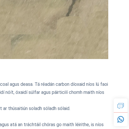
á coal agus deasa. Tá réadán carbon díoxaid níos lú faoi
í nóít, óxaidí súlfar agus páirticilí chomh maith níos
ar thúsaitiún soladh sóladh sólaid.
gus atá an tráchtáil chóras go maith léirithe, is níos