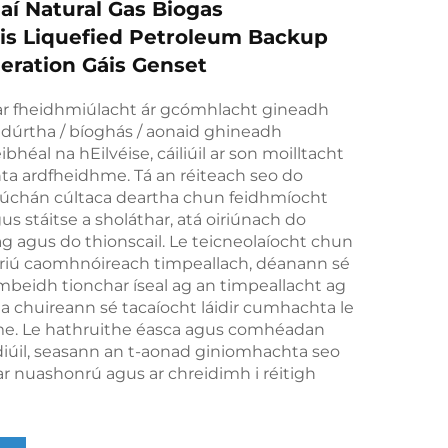
aí Natural Gas Biogas
is Liquefied Petroleum Backup
ration Gáis Genset
 ar fheidhmiúlacht ár gcómhlacht gineadh
úrtha / bíoghás / aonaid ghineadh
eibhéal na hEilvéise, cáiliúil ar son moilltacht
ta ardfheidhme. Tá an réiteach seo do
chán cúltaca deartha chun feidhmíocht
us stáitse a sholáthar, atá oiriúnach do
g agus do thionscail. Le teicneolaíocht chun
briú caomhnóireach timpeallach, déanann sé
beidh tionchar íseal ag an timpeallacht ag
 chuireann sé tacaíocht láidir cumhachta le
me. Le hathruithe éasca agus comhéadan
diúil, seasann an t-aonad giniomhachta seo
ar nuashonrú agus ar chreidimh i réitigh