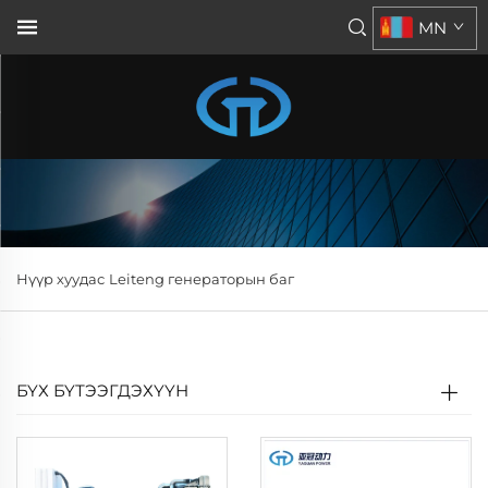
MN
Нүүр хуудас
Leiteng генераторын баг
БҮХ БҮТЭЭГДЭХҮҮН