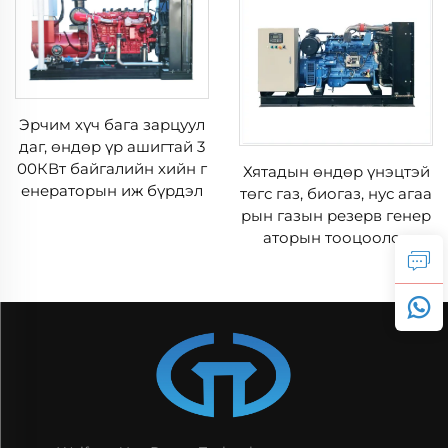
Эрчим хүч бага зарцуул
даг, өндөр үр ашигтай 3
00КВт байгалийн хийн г
Хятадын өндөр үнэцтэй
енераторын иж бүрдэл
төгс газ, биогаз, нус агаа
рын газын резерв генер
аторын тооцоолол