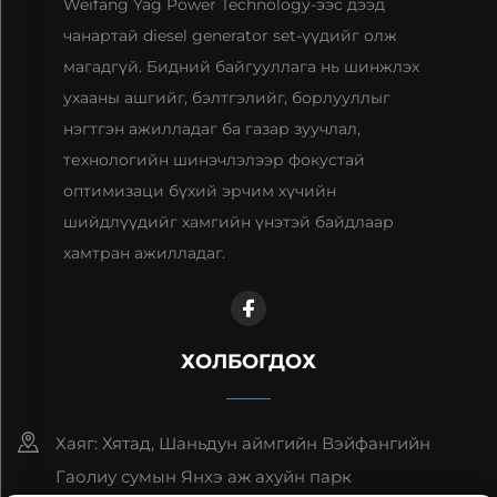
Weifang Yag Power Technology-ээс дээд
чанартай diesel generator set-үүдийг олж
магадгүй. Бидний байгууллага нь шинжлэх
ухааны ашгийг, бэлтгэлийг, борлууллыг
нэгтгэн ажилладаг ба газар зуучлал,
технологийн шинэчлэлээр фокустай
оптимизаци бүхий эрчим хүчийн
шийдлүүдийг хамгийн үнэтэй байдлаар
хамтран ажилладаг.
ХОЛБОГДОХ
Хаяг: Хятад, Шаньдун аймгийн Вэйфангийн
Гаолиу сумын Янхэ аж ахуйн парк