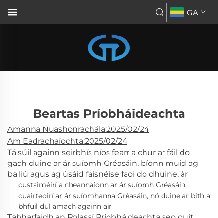
GA
Beartas Príobháideachta
Amanna Nuashonrachála:2025/02/24
Am Eadrachaíochta:2025/02/24
Tá súil againn seirbhís níos fearr a chur ar fáil do
gach duine ar ár suíomh Gréasáin, bíonn muid ag
bailiú agus ag úsáid faisnéise faoi do dhuine, ár
custaiméirí a cheannaíonn ar ár suíomh Gréasáin
cuairteoirí ar ár suíomhanna Gréasáin, nó duine ar bith a
bhfuil dul amach againn air
Tabharfaidh an Polasaí Príobháideachta seo duit