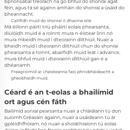
bprionsabal treorach ná go bhfuil do shonraí agat
féin, agus tá sé againn amháin do shonraí a úsáid do
bheannacht.
Caillfidh muid do shonraí ó dhaoine eile
Má éilíonn páirtí tríú pháirtí eolais phearsanta,
diúlóidh muid é a roinnt mura n-éistear linn nó
mura mbeidh muid i dteorainn dlíthiúil. Nuair a
bheidh muid i dteorainn dlíthiúil chun do shonraí
phearsanta a roinnt, abairfidh muid leat i advance,
mura bhfuil muid i dteorainn dlíthiúil gan é a
dhéanamh.
Freagróimid ar cheisteanna faoi phriobháideacht a
gheobhaidh muid.
Céard é an t-eolas a bhailímid
ort agus cén fáth
Bailímid sonraí pearsanta nuair a chlárálann tú don
suíomh Gréasáin againn, nuair a úsáideann tú ár
gpléidhfhóram, nó nuair a sholáthraíonn tú eolas