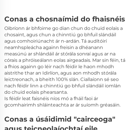
Conas a chosnaímid do fhaisnéis
Oibríonn ár bhfoirne go dian chun do chuid eolais a
chosaint, agus chun a chinntiú go bhfuil slándáil
agus comhoiriúnacht ár n-ardán. Tá audítóirí
neamhspleácha againn freisin a dhéanann
measúnú ar shlándáil ár stórála sonraí agus ar na
córais a phróiseálann eolas airgeadais. Mar sin féin, tá
a fhios againn go léir nach féidir le haon mhodh
aistrithe thar an Idirlíon, agus aon mhodh stórála
leictreonach, a bheith 100% slán. Ciallaíonn sé seo
nach féidir linn a chinntiú go bhfuil slándáil iomlán
do chuid eolais phearsanta.
Is féidir leat faisnéis níos mó a fháil faoi ár
gcomhairimh shláinteachta ar ár suíomh gréasáin.
Conas a úsáidimid "cairceoga"
agus teicneolaíochtaí eile