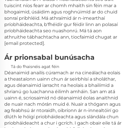
tuiscint níos fearr ar chomh mhaith sin féin mar a
bhogaimid, úsáidim agus roghnúimíd ar do chuid
sonraí pribhléid. Má athraímid ár n-imearthaí
príobháideachta, b'fhéidir gur féidir linn an polasaí
príobháideachta seo nuashonrú. Má tá aon
athruithe tábhachtacha ann, tiocfaimid chugat ar
[email protected]
.
Ár prionsabal bunúsacha
Tá do fhaisnéis agat féin
Déanaimid anailís cúramach ar na cineálacha eolais
a theastaíonn uainn chun ár seirbhísí a sholáthar,
agus déanaimid iarracht na heolais a bhailímid a
shrianú go luachanna éilimh amháin. San am atá
uainn é, scriosaimid nó déanaimid éolas anaithnid
de nuair nach mórán muid é. Nuair a thógann agus
ag feabhsú ár ntoraidh, oibríonn ár n-innealtóirí go
dlúth le hóigí priobháideachta agus slándála chun
priobháideacht a chur i gcrích. I gach obair eile tá ár