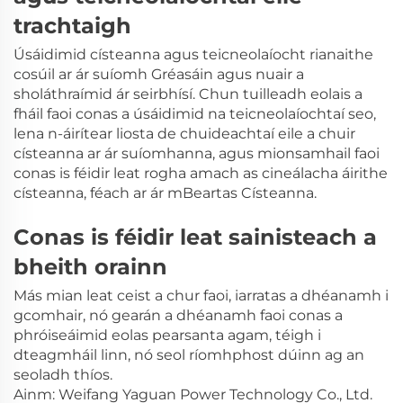
trachtaigh
Úsáidimid císteanna agus teicneolaíocht rianaithe
cosúil ar ár suíomh Gréasáin agus nuair a
sholáthraímid ár seirbhísí. Chun tuilleadh eolais a
fháil faoi conas a úsáidimid na teicneolaíochtaí seo,
lena n-áirítear liosta de chuideachtaí eile a chuir
císteanna ar ár suíomhanna, agus mionsamhail faoi
conas is féidir leat rogha amach as cineálacha áirithe
císteanna, féach ar ár mBeartas Císteanna.
Conas is féidir leat sainisteach a
bheith orainn
Más mian leat ceist a chur faoi, iarratas a dhéanamh i
gcomhair, nó gearán a dhéanamh faoi conas a
phróiseáimid eolas pearsanta agam, téigh i
dteagmháil linn, nó seol ríomhphost dúinn ag an
seoladh thíos.
Ainm: Weifang Yaguan Power Technology Co., Ltd.