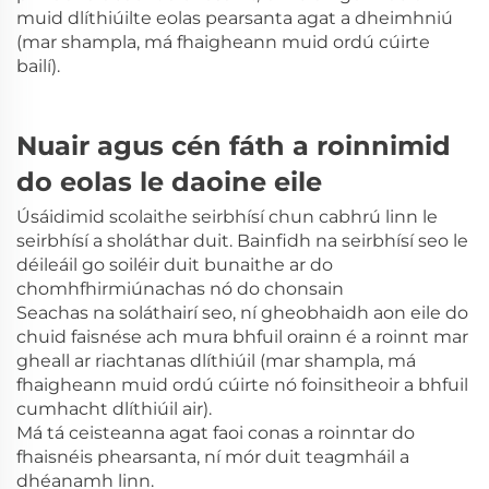
muid dlíthiúilte eolas pearsanta agat a dheimhniú
(mar shampla, má fhaigheann muid ordú cúirte
bailí).
Nuair agus cén fáth a roinnimid
do eolas le daoine eile
Úsáidimid scolaithe seirbhísí chun cabhrú linn le
seirbhísí a sholáthar duit. Bainfidh na seirbhísí seo le
déileáil go soiléir duit bunaithe ar do
chomhfhirmiúnachas nó do chonsain
Seachas na soláthairí seo, ní gheobhaidh aon eile do
chuid faisnése ach mura bhfuil orainn é a roinnt mar
gheall ar riachtanas dlíthiúil (mar shampla, má
fhaigheann muid ordú cúirte nó foinsitheoir a bhfuil
cumhacht dlíthiúil air).
Má tá ceisteanna agat faoi conas a roinntar do
fhaisnéis phearsanta, ní mór duit teagmháil a
dhéanamh linn.