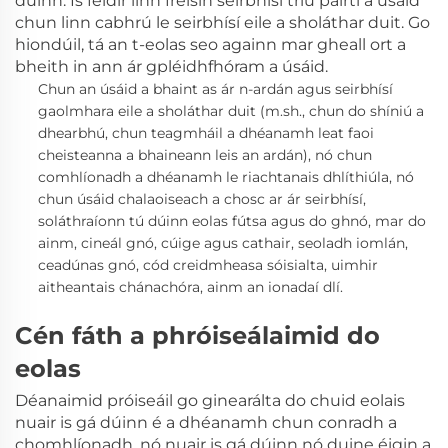
dúinn. Is féidir linn freisin seirbhísí tríú páirtí a úsáid
chun linn cabhrú le seirbhísí eile a sholáthar duit. Go
hiondúil, tá an t-eolas seo againn mar gheall ort a
bheith in ann ár gpléidhfhóram a úsáid.
Chun an úsáid a bhaint as ár n-ardán agus seirbhísí
gaolmhara eile a sholáthar duit
(m.sh., chun do shíniú a
dhearbhú, chun teagmháil a dhéanamh leat faoi
cheisteanna a bhaineann leis an ardán),
nó chun
comhlíonadh a dhéanamh le riachtanais dhlíthiúla, nó
chun úsáid chalaoiseach a chosc ar ár seirbhísí,
soláthraíonn tú dúinn eolas fútsa agus do ghnó, mar do
ainm, cineál gnó, cúige agus cathair, seoladh iomlán,
ceadúnas gnó, cód creidmheasa sóisialta, uimhir
aitheantais chánachóra, ainm an ionadaí dlí.
Cén fáth a phróiseálaimid do
eolas
Déanaimid próiseáil go ginearálta
do chuid eolais
nuair is gá dúinn é a dhéanamh chun conradh a
chomhlíonadh, nó nuair is gá dúinn nó duine éigin a