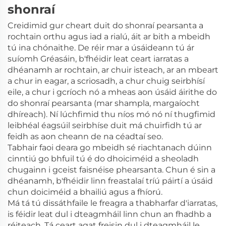
shonraí
Creidimid gur cheart duit do shonraí pearsanta a
rochtain orthu agus iad a rialú, áit ar bith a mbeidh
tú ina chónaithe. De réir mar a úsáideann tú ár
suíomh Gréasáin, b'fhéidir leat ceart iarratas a
dhéanamh ar rochtain, ar chuir isteach, ar an mbeart
a chur in eagar, a scriosadh, a chur chuig seirbhísí
eile, a chur i gcríoch nó a mheas aon úsáid áirithe do
do shonraí pearsanta (mar shampla, margaíocht
dhíreach). Ní lúchfimid thu níos mó nó ní thugfimid
leibhéal éagsúil seirbhíse duit má chuirfidh tú ar
feidh as aon cheann de na céadtaí seo.
Tabhair faoi deara go mbeidh sé riachtanach dúinn
cinntiú go bhfuil tú é do dhoiciméid a sheoladh
chugainn i gceist faisnéise phearsanta. Chun é sin a
dhéanamh, b'fhéidir linn freastalaí tríú páirtí a úsáid
chun doiciméid a bhailiú agus a fhíorú.
Má tá tú dissáthfaile le freagra a thabharfar d'iarratas,
is féidir leat dul i dteagmháil linn chun an fhadhb a
réiteach. Tá ceart agat freisin dul i dteagmháil le