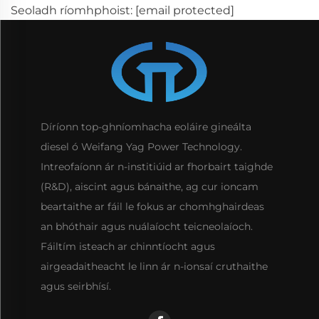
Seoladh ríomhphoist:
[email protected]
Díríonn top-ghníomhacha eoláire gineálta
diesel ó Weifang Yag Power Technology.
Intreofaíonn ár n-institiúid ar fhorbairt taighde
(R&D), aiscint agus bánaithe, ag cur ioncam
beartaithe ar fáil le fokus ar chomhghairdeas
an bhóthair agus nuálaíocht teicneolaíoch.
Fáiltím isteach ar chinntíocht agus
airgeadaitheacht le linn ár n-ionsaí cruthaithe
agus seirbhísí.