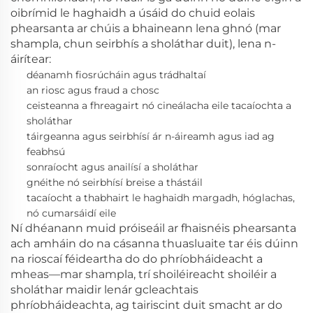
oibrímid le haghaidh a úsáid do chuid eolais
phearsanta ar chúis a bhaineann lena ghnó (mar
shampla, chun seirbhís a sholáthar duit), lena n-
áirítear:
déanamh fiosrúcháin agus trádhaltaí
an riosc agus fraud a chosc
ceisteanna a fhreagairt nó cineálacha eile tacaíochta a
sholáthar
táirgeanna agus seirbhísí ár n-áireamh agus iad ag
feabhsú
sonraíocht agus anailísí a sholáthar
gnéithe nó seirbhísí breise a thástáil
tacaíocht a thabhairt le haghaidh margadh, hóglachas,
nó cumarsáidí eile
Ní dhéanann muid próiseáil ar fhaisnéis phearsanta
ach amháin do na cásanna thuasluaite tar éis dúinn
na rioscaí féideartha do do phríobháideacht a
mheas—mar shampla, trí shoiléireacht shoiléir a
sholáthar maidir lenár gcleachtais
phríobháideachta, ag tairiscint duit smacht ar do