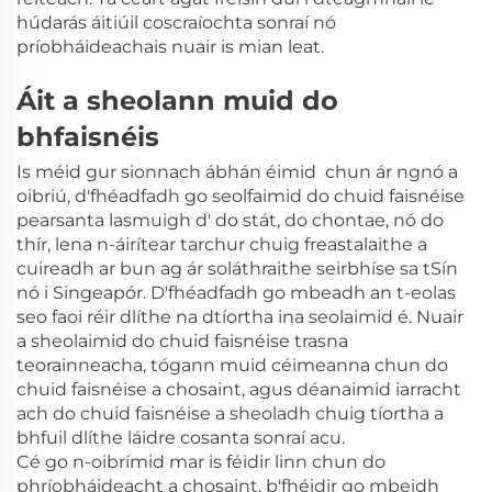
húdarás áitiúil coscraíochta sonraí nó
príobháideachais nuair is mian leat.
Áit a sheolann muid do
bhfaisnéis
Is méid gur sionnach ábhán éimid
chun ár ngnó a
oibriú, d'fhéadfadh go seolfaimid do chuid faisnéise
pearsanta lasmuigh d' do stát, do chontae, nó do
thír, lena n-áirítear tarchur chuig freastalaithe a
cuireadh ar bun ag ár soláthraithe seirbhíse sa tSín
nó i Singeapór. D'fhéadfadh go mbeadh an t-eolas
seo faoi réir dlíthe na dtíortha ina seolaimid é. Nuair
a sheolaimid do chuid faisnéise trasna
teorainneacha, tógann muid céimeanna chun do
chuid faisnéise a chosaint, agus déanaimid iarracht
ach do chuid faisnéise a sheoladh chuig tíortha a
bhfuil dlíthe láidre cosanta sonraí acu.
Cé go n-oibrímid mar is féidir linn chun do
phríobháideacht a chosaint, b'fhéidir go mbeidh