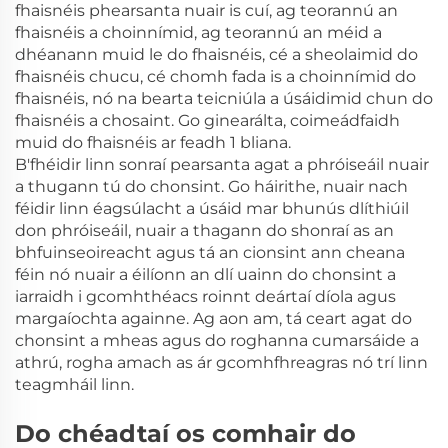
fhaisnéis phearsanta nuair is cuí, ag teorannú an
fhaisnéis a choinnímid, ag teorannú an méid a
dhéanann muid le do fhaisnéis, cé a sheolaimid do
fhaisnéis chucu, cé chomh fada is a choinnímid do
fhaisnéis, nó na bearta teicniúla a úsáidimid chun do
fhaisnéis a chosaint. Go ginearálta, coimeádfaidh
muid do fhaisnéis ar feadh 1
bliana.
B'fhéidir linn sonraí pearsanta agat a phróiseáil nuair
a thugann tú do chonsint. Go háirithe, nuair nach
féidir linn éagsúlacht a úsáid mar bhunús dlíthiúil
don phróiseáil, nuair a thagann do shonraí as an
bhfuinseoireacht agus tá an cionsint ann cheana
féin nó nuair a éilíonn an dlí uainn do chonsint a
iarraidh i gcomhthéacs roinnt deártaí díola agus
margaíochta againne. Ag aon am, tá ceart agat do
chonsint a mheas agus do roghanna cumarsáide a
athrú, rogha amach as ár gcomhfhreagras nó trí linn
teagmháil linn.
Do chéadtaí os comhair do