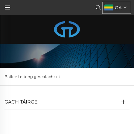
GA
Baile>
Leiteng gineálach set
GACH TÁIRGE