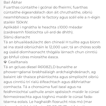
Bail Ábhar
Fuarthas cúntaithe i gcónaí do fheirmí, fuarthas
cúntaithe éigeandálach don áit chruthaithe, oibriú
neamhbhosca maidir le factory agus scéil eile a n-éigin
stailéir 150kW.
Aplikábil i ngnátha le heachta ≤1000 méadar
(caidreamh fóistíochta uil-ard de dhíth).
Slánú dianacht
Tá an bhuailéadúlacht den chineál H tuillte agus bíonn
sé ina staid oibriúcháin le 12,000 uair; tá an chóras scolb
ag úsáid díomhaonacht thógála lárnach chun cinntiú
go bhfuil córas míoraithe éasca.
💎 Gealltanais
Tá an gcluas diesel R6108ZLD bunaithe ar
phower+géanaí brabhsálaigh ardchaighdeánach, ag
balaint idir thaisce pháirtíochta agus símplíocht oibriú
agus cinntiú trí rialú éifeachtach agus díbhriathar
comhacta. Tá a chonsúma fuel íseal agus na
feidhmíochtaí uathuile ansin spéisíoch maidir le cúrsaí
feirmeoireachta agus toghnú maidir le cúrsaí fada-
téarma eolais. Le haghaidh fiosrucht níos mó (mar