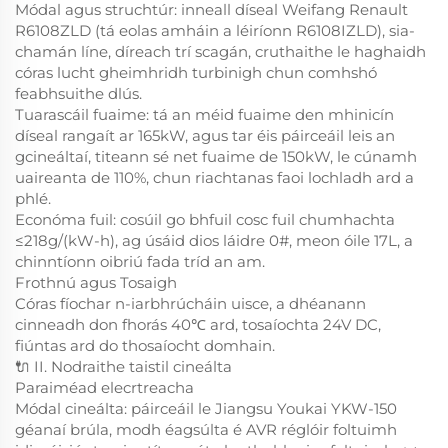
Módal agus struchtúr: inneall díseal Weifang Renault
R6108ZLD (tá eolas amháin a léiríonn R6108IZLD), sia-
chamán líne, díreach trí scagán, cruthaithe le haghaidh
córas lucht gheimhridh turbinigh chun comhshó
feabhsuithe dlús.
Tuarascáil fuaime: tá an méid fuaime den mhinicín
díseal rangaít ar 165kW, agus tar éis páirceáil leis an
gcineáltaí, titeann sé net fuaime de 150kW, le cúnamh
uaireanta de 110%, chun riachtanas faoi lochladh ard a
phlé.
Económa fuil: cosúil go bhfuil cosc fuil chumhachta
≤218g/(kW-h), ag úsáid dios láidre 0#, meon óile 17L, a
chinntíonn oibriú fada tríd an am.
Frothnú agus Tosaigh
Córas fíochar n-iarbhrúcháin uisce, a dhéanann
cinneadh don fhorás 40℃ ard, tosaíochta 24V DC,
fiúntas ard do thosaíocht domhain.
🔌 II. Nodraithe taistil cineálta
Paraiméad elecrtreacha
Módal cineálta: páirceáil le Jiangsu Youkai YKW-150
géanaí brúla, modh éagsúlta é AVR réglóir foltuimh