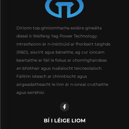
Díríonn top-ghníomhacha eoláire gineálta
diesel ó Weifang Yag Power Technology.
Intreofaíonn ár n-institiúid ar fhorbairt taighde
(R&D), aiscint agus bánaithe, ag cur ioncam
beartaithe ar fáil le fokus ar chomhghairdeas
an bhóthair agus nuálaíocht teicneolaíoch.
Fáiltím isteach ar chinntíocht agus
airgeadaitheacht le linn ár n-ionsaí cruthaithe
agus seirbhísí.
BÍ I LÉIGE LIOM