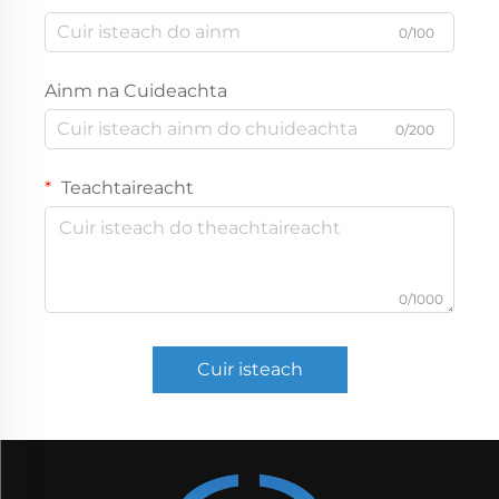
0/100
Ainm na Cuideachta
0/200
Teachtaireacht
0/1000
Cuir isteach