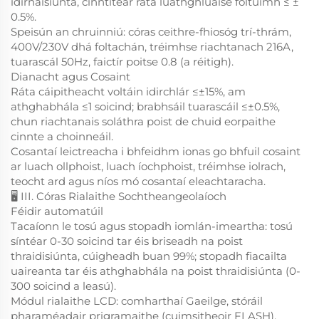
idirnáisiúnta, cinntítear ráta luathghluaise foltuimh ≤ ±
0.5%.
Speisún an chruinniú: córas ceithre-fhiosóg trí-thrám,
400V/230V dhá foltachán, tréimhse riachtanach 216A,
tuarascál 50Hz, faictír poitse 0.8 (a réitigh).
Dianacht agus Cosaint
Ráta cáipitheacht voltáin idirchlár ≤±15%, am
athghabhála ≤1 soicind; brabhsáil tuarascáil ≤±0.5%,
chun riachtanais soláthra poist de chuid eorpaithe
cinnte a choinneáil.
Cosantaí leictreacha i bhfeidhm ionas go bhfuil cosaint
ar luach ollphoist, luach íochphoist, tréimhse iolrach,
teocht ard agus níos mó cosantaí eleachtaracha.
🖥️ III. Córas Rialaithe Sochtheangeolaíoch
Féidir automatúil
Tacaíonn le tosú agus stopadh iomlán-imeartha: tosú
síntéar 0-30 soicind tar éis briseadh na poist
thraidisiúnta, cúigheadh buan 99%; stopadh fiacailta
uaireanta tar éis athghabhála na poist thraidisiúnta (0-
300 soicind a leasú).
Módul rialaithe LCD: comharthaí Gaeilge, stóráil
pharaméadair prigramaithe (cuimsitheoir FLASH),