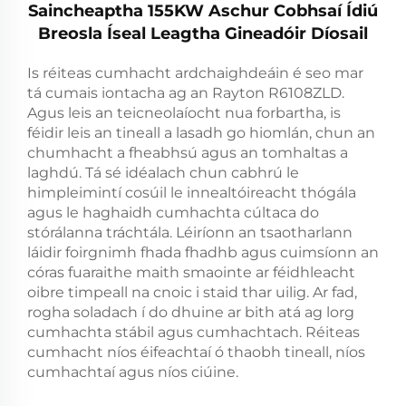
Saincheaptha 155KW Aschur Cobhsaí Ídiú
Breosla Íseal Leagtha Gineadóir Díosail
Is réiteas cumhacht ardchaighdeáin é seo mar
tá cumais iontacha ag an Rayton R6108ZLD.
Agus leis an teicneolaíocht nua forbartha, is
féidir leis an tineall a lasadh go hiomlán, chun an
chumhacht a fheabhsú agus an tomhaltas a
laghdú. Tá sé idéalach chun cabhrú le
himpleimintí cosúil le innealtóireacht thógála
agus le haghaidh cumhachta cúltaca do
stórálanna tráchtála. Léiríonn an tsaotharlann
láidir foirgnimh fhada fhadhb agus cuimsíonn an
córas fuaraithe maith smaointe ar féidhleacht
oibre timpeall na cnoic i staid thar uilig. Ar fad,
rogha soladach í do dhuine ar bith atá ag lorg
cumhachta stábil agus cumhachtach. Réiteas
cumhacht níos éifeachtaí ó thaobh tineall, níos
cumhachtaí agus níos ciúine.