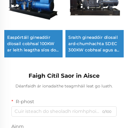
Easpórtáil gineadóir
Sraith gineadóir díosail
díosail cobhsaí 100KW
ard-chumhachta SDEC
ar leith leagtha síos do
300KW cobhsaí agus a
ghiniúint cumhachta
úsáidtear go coitianta
Faigh Cítíl Saor in Aisce
Déanfaidh ár ionadaithe teagmháil leat go luath.
R-phost
0/100
Ainm