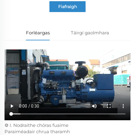
Fiafraigh
Forléargas
Táirgí gaolmhara
⚙️ I. Nodraithe chóras fuaime
Paraiméadair chrua tharamh