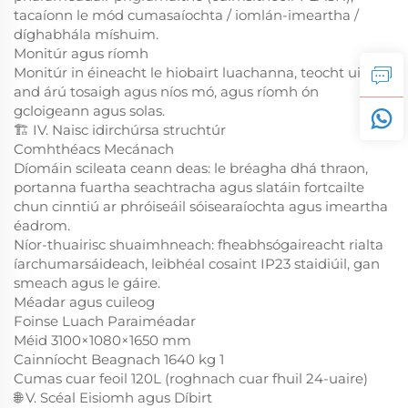
tacaíonn le mód cumasaíochta / iomlán-imeartha /
díghabhála míshuim.
Monitúr agus ríomh
Monitúr in éineacht le hiobairt luachanna, teocht uisce,
and árú tosaigh agus níos mó, agus ríomh ón
gcloigeann agus solas.
🏗️ IV. Naisc idirchúrsa struchtúr
Comhthéacs Mecánach
Díomáin scileata ceann deas: le bréagha dhá thraon,
portanna fuartha seachtracha agus slatáin fortcailte
chun cinntiú ar phróiseáil sóisearaíochta agus imeartha
éadrom.
Níor-thuairisc shuaimhneach: fheabhsógaireacht rialta
íarchumarsáideach, leibhéal cosaint IP23 staidiúil, gan
smeach agus le gáire.
Méadar agus cuileog
Foinse Luach Paraiméadar
Méid 3100×1080×1650 mm
Cainníocht Beagnach 1640 kg 1
Cumas cuar feoil 120L (roghnach cuar fhuil 24-uaire)
🌐 V. Scéal Eisiomh agus Díbirt