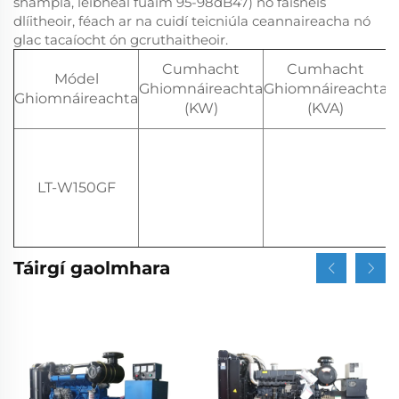
shampla, leibhéal fuaim 95-98dB47) nó faisnéis
dlíitheoir, féach ar na cuidí teicniúla ceannaireacha nó
glac tacaíocht ón gcruthaitheoir.
Cumhacht
Cumhacht
Módel
Ghiomnáireachta
Ghiomnáireachta
Ghiomnáireachta
G
(KW)
(KVA)
LT-W150GF
Táirgí gaolmhara