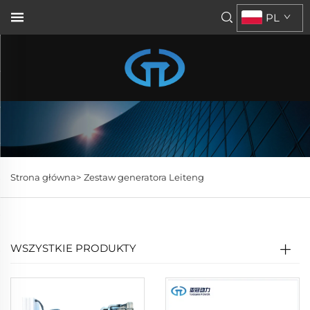
PL
Strona główna>
Zestaw generatora Leiteng
WSZYSTKIE PRODUKTY