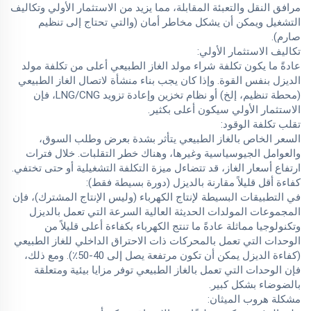
مرافق النقل والتعبئة المقابلة، مما يزيد من الاستثمار الأولي وتكاليف
التشغيل ويمكن أن يشكل مخاطر أمان (والتي تحتاج إلى تنظيم
صارم).
تكاليف الاستثمار الأولي:
عادةً ما يكون تكلفة شراء مولد الغاز الطبيعي أعلى من تكلفة مولد
الديزل بنفس القوة. وإذا كان يجب بناء منشأة لاتصال الغاز الطبيعي
(محطة تنظيم، إلخ) أو نظام تخزين وإعادة تزويد LNG/CNG، فإن
الاستثمار الأولي سيكون أعلى بكثير.
تقلب تكلفة الوقود:
السعر الخاص بالغاز الطبيعي يتأثر بشدة بعرض وطلب السوق،
والعوامل الجيوسياسية وغيرها، وهناك خطر التقلبات. خلال فترات
ارتفاع أسعار الغاز، قد تتضاءل ميزة التكلفة التشغيلية أو حتى تختفي.
كفاءة أقل قليلاً مقارنة بالديزل (دورة بسيطة فقط):
في التطبيقات البسيطة لإنتاج الكهرباء (وليس الإنتاج المشترك)، فإن
المجموعات المولدات الحديثة العالية السرعة التي تعمل بالديزل
وتكنولوجيا مماثلة عادةً ما تنتج الكهرباء بكفاءة أعلى قليلاً من
الوحدات التي تعمل بالمحركات ذات الاحتراق الداخلي للغاز الطبيعي
(كفاءة الديزل يمكن أن تكون مرتفعة يصل إلى 40-50٪). ومع ذلك،
فإن الوحدات التي تعمل بالغاز الطبيعي توفر مزايا بيئية ومتعلقة
بالضوضاء بشكل كبير.
مشكلة هروب الميثان: