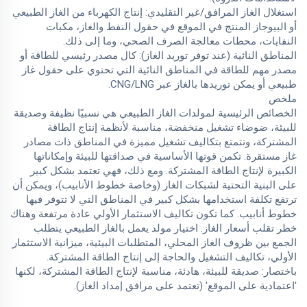
استغلال الغاز المرافق/غير التقليدي: إنتاج الكهرباء من الغاز الطبيعي
أو البيوجاز المنتج في الموقع في حقول النفط والغاز، مكبات
النفايات، محطات معالجة الصرف الصحي، وما إلى ذلك.
المناطق النائية (عند توفر توريد الغاز): كال مصدر رئيسي للطاقة أو
مصدر مهم للطاقة في المناطق النائية التي تحتوي على حقول غاز
طبيعي أو يمكن توريدها بالغاز عبر CNG/LNG.
ملخص
الخصائص الرئيسية لمولدات الغاز الطبيعي هي نسبيًا نظيفة وصديقة
للبيئة، ضوضاء تشغيل منخفضة، مناسبة لأنظمة إنتاج الطاقة
المشتركة، وتتمتع بتكاليف تشغيل مميزة في المناطق ذات مصادر
غاز مستقرة. تكمن قوتها الأساسية في صداقتها للبيئة وإمكاناتها
الكبيرة لإنتاج الطاقة المشتركة. ومع ذلك، فهي تعتمد بشكل كبير
على البنية التحتية لشبكات الغاز (وخاصة خطوط الأنابيب)، ويمكن أن
ترتفع تكلفة استخدامها بشكل كبير في المناطق التي لا تتوفر فيها
خطوط أنابيب. كما تكون تكاليف الاستثمار الأولي عادة مرتفعة وهناك
خطر تقلب أسعار الغاز. اختيار مولد يعمل بالغاز الطبيعي يتطلب
الجمع بين ظروف الغاز المحلي، المتطلبات البيئية، ميزانية الاستثمار
الأولي، تكاليف التشغيل والحاجة إلى إنتاج الطاقة المشتركة.
باختصار: صديقة للبيئة، هادئة، مناسبة لإنتاج الطاقة المشتركة، لكنها
'اعتمادية على الموقع' (تعتمد على مرافق إمداد الغاز).