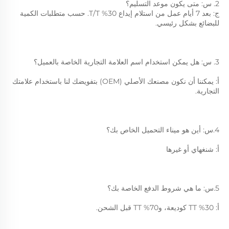
2. س: متى يكون موعد التسليم؟ 
ج: بعد 7 أيام عمل من استلام إيداع 30% T/T. حسب متطلبات الكمية 
للبضائع بشكل رئيسي. 
3. س: هل يمكن استخدام اسم العلامة التجارية الخاصة بالعميل؟ 
أ: يمكننا أن نكون مصنعك الأصلي (OEM) بتفويضك لنا باستخدام علامتك 
التجارية. 
4.س: أين هو ميناء التحميل الخاص بك؟ 
أ: شنغهاي أو غيرها 
5.س: ما هي شروط الدفع الخاصة بك؟ 
أ: 30% TT كوديعة، و70% TT قبل الشحن. 