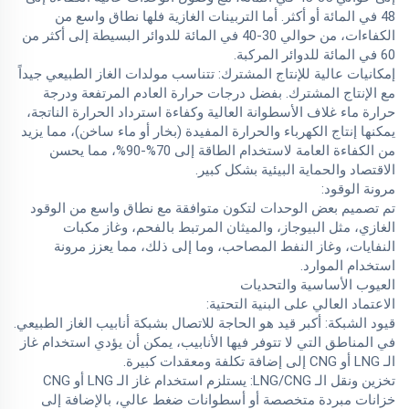
48 في المائة أو أكثر. أما التربينات الغازية فلها نطاق واسع من
الكفاءات، من حوالي 30-40 في المائة للدوائر البسيطة إلى أكثر من
60 في المائة للدوائر المركبة.
إمكانيات عالية للإنتاج المشترك: تتناسب مولدات الغاز الطبيعي جيداً
مع الإنتاج المشترك. بفضل درجات حرارة العادم المرتفعة ودرجة
حرارة ماء غلاف الأسطوانة العالية وكفاءة استرداد الحرارة الناتجة،
يمكنها إنتاج الكهرباء والحرارة المفيدة (بخار أو ماء ساخن)، مما يزيد
من الكفاءة العامة لاستخدام الطاقة إلى 70%-90%، مما يحسن
الاقتصاد والحماية البيئية بشكل كبير.
مرونة الوقود:
تم تصميم بعض الوحدات لتكون متوافقة مع نطاق واسع من الوقود
الغازي، مثل البيوجاز، والميثان المرتبط بالفحم، وغاز مكبات
النفايات، وغاز النفط المصاحب، وما إلى ذلك، مما يعزز مرونة
استخدام الموارد.
العيوب الأساسية والتحديات
الاعتماد العالي على البنية التحتية:
قيود الشبكة: أكبر قيد هو الحاجة للاتصال بشبكة أنابيب الغاز الطبيعي.
في المناطق التي لا تتوفر فيها الأنابيب، يمكن أن يؤدي استخدام غاز
الـ LNG أو CNG إلى إضافة تكلفة ومعقدات كبيرة.
تخزين ونقل الـ LNG/CNG: يستلزم استخدام غاز الـ LNG أو CNG
خزانات مبردة متخصصة أو أسطوانات ضغط عالي، بالإضافة إلى