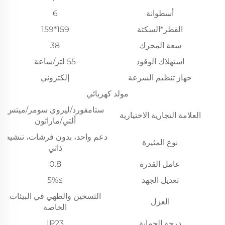
أسطوانة
6
القطر*السكتة
159*159
سعة المحرك
38
استهلاك الوقود
55 لتر/ساعة
جهاز تنظيم السرعة
إلكتروني
مولد كهربائي
ستامفورد/ليروي سومر/ميتس
العلامة التجارية الاختيارية
ألتي/ماراثون
دعم واحد، بدون فرشات، تنشيط
نوع المثيرة
ذاتي
عامل القدرة
0.8
تعديل الجهد
≥5%
التسخين والطهي في البيئات
العزل
الخاصة
درجة الحماية
IP23