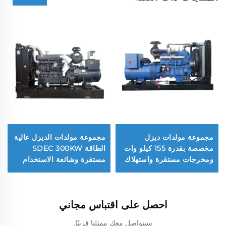
مجموعة مولدات ديزل
مجموعة مولدات الديزل عالية
مخصصة بقدرة 155 كيلو وات
الطاقة SDEC 300KW
ومخرجات مستقرة واستهلاك
مستقرة وشائعة الاستخدام
منخفض للوقود
احصل على اقتباس مجاني
سيتواصل معك ممثلنا قريبًا.