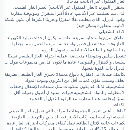
الغاز المنقول عبر الأنابيب متاحًا).
استقرار التوريد (الغاز المنقول عبر الأنابيب): يُعتبر الغاز الطبيعي
الذي يتم تسليمه عبر الأنابيب عادةً أكثر استقرارًا وموثوقية مقارنة
بوقود الديزل، الذي يتطلب نقلًا متكررًا وتخزينًا (بشرط أن تكون شبكة
الأنابيب متطورة بشكل جيد).
الأداء التشغيلي:
انطلاق سريع واستجابة سريعة: عادة ما يكون لوحدات توليد الكهرباء
بالغاز وقت بدء تشغيل قصير واستجابة سريعة للحمل، مما يجعلها
مثالية لتوفير الطاقة الاحتياطية أو تحويل الذروة.
تشغيل سلس وضوضاء منخفضة: عملية احتراق الغاز الطبيعي نسبيًا
سلسة، والاهتزاز والضوضاء عادة ما تكون أقل من مجموعات مولدات
الديزل ذات القوة نفسها.
تكاليف صيانة أقل (مقارنة بأنواع معينة): يحترق الغاز الطبيعي بطريقة
أنظف ويسبب تكوّن كميات أقل من الكربون وتلوث المواد
التشحيمية، لذلك قد يكون لمكونات مثل شمعات الإشعال وحلقات
الأسطوانة والمواد التشحيمية فترات استبدال أطول وصيانة أقل
نسبيًا (وخاصة عند المقارنة مع الوقود الثقيل أو الفحم).
الكفاءة:
كفاءات أعلى: تتميز المجموعات المولدة التي تعمل بالغاز الطبيعي
الحديثة (وخاصة المحركات الاحتراقية الداخلي والتربينات الغازية)
بكفاءات عالية لإنتاج الطاقة. تصل كفاءة محركات احتراق الغاز عادة
إلى حوالي 35-45 في المائة، مع وصول الوحدات عالية الكفاءة إلى