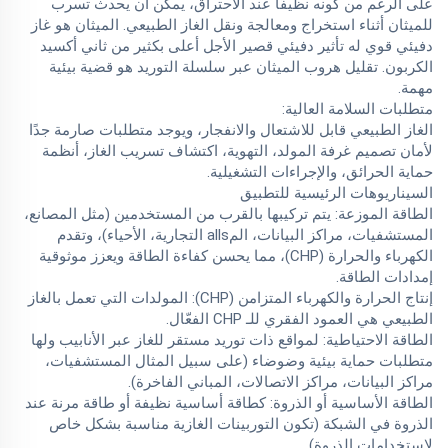
على الرغم من كونه نظيفًا عند الاحتراق، يمكن أن يحدث تسرب
للميثان أثناء استخراج ومعالجة ونقل الغاز الطبيعي. الميثان هو غاز
دفيئي قوي له تأثير دفيئي قصير الأجل أعلى بكثير من ثاني أكسيد
الكربون. تقليل هروب الميثان عبر سلسلة التوريد هو قضية بيئية
مهمة.
متطلبات السلامة العالية:
الغاز الطبيعي قابل للاشتعال والانفجار، ويوجد متطلبات صارمة جدًا
لأمان تصميم غرفة المولد، التهوية، اكتشاف تسريب الغاز، أنظمة
حماية الحرائق، والإجراءات التشغيلية.
السيناريوهات الرئيسية للتطبيق
الطاقة الموزعة: يتم تركيبها بالقرب من المستخدمين (مثل المصانع،
المستشفيات، مراكز البيانات، المalls التجارية، الأحياء)، وتقدم
الكهرباء والحرارة (CHP)، مما يحسن كفاءة الطاقة ويعزز موثوقية
إمدادات الطاقة.
إنتاج الحرارة والكهرباء المتزامن (CHP): المولدات التي تعمل بالغاز
الطبيعي هي العمود الفقري للـ CHP الفعّال.
الطاقة الاحتياطية: لمواقع ذات توريد مستقر للغاز عبر الأنابيب ولها
متطلبات حماية بيئية وضوضاء (على سبيل المثال المستشفيات،
مراكز البيانات، مراكز الاتصالات، المباني الفاخرة).
الطاقة الأساسية أو الذروة: كطاقة أساسية نظيفة أو طاقة مرنة عند
الذروة في الشبكة (تكون التوربينات الغازية مناسبة بشكل خاص
لاستخدامات الذروة).