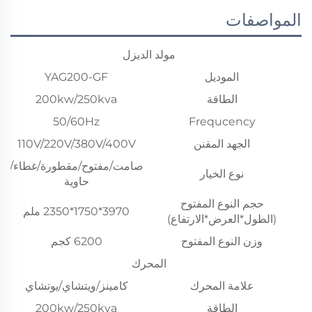
المواصفات
مولد الديزل
الموديل
YAG200-GF
الطاقة
200kw/250kva
50/60Hz
Frequcency
الجهد المقنن
110V/220V/380V/400V
صامت/مفتوح/مقطورة/غطاء/
نوع الخيار
حاوية
حجم النوع المفتوح
3970*1750*2350 ملم
(الطول*العرض*الارتفاع)
وزن النوع المفتوح
6200 كجم
المحرك
علامة المحرك
كامينز/ويتشاي/يوتشاي
الطاقة
200kw/250kva