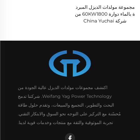
مجموعة مولدات الديزل المبرد
ة بالماء دوارة 60KW1800 من
شركة China Yuchai
اكتشف مجموعات مولدات الديزل عالية الجودة من
Weifang Yag Power Technology. شركتنا تدمج
البحث والتطوير، التجميع والمبيعات، وتقدم حلول طاقة
مُحسّنة مع التركيز على التوجه نحو السوق والابتكار التقني.
تجربة الموثوقية والثقة مع منتجات وخدمات قوية لدينا.