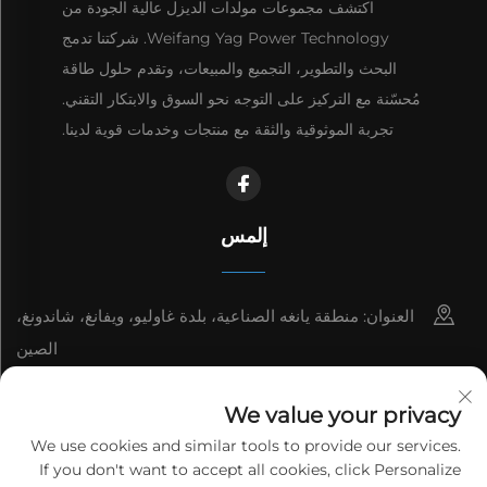
اكتشف مجموعات مولدات الديزل عالية الجودة من
Weifang Yag Power Technology. شركتنا تدمج
البحث والتطوير، التجميع والمبيعات، وتقدم حلول طاقة
مُحسّنة مع التركيز على التوجه نحو السوق والابتكار التقني.
تجربة الموثوقية والثقة مع منتجات وخدمات قوية لدينا.
إلمس
العنوان: منطقة يانغه الصناعية، بلدة غاوليو، ويفانغ، شاندونغ،
الصين
8615006666497
We value your privacy
[email protected]
We use cookies and similar tools to provide our services.
If you don't want to accept all cookies, click Personalize