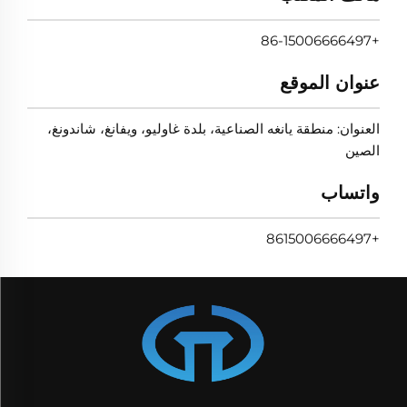
+86-15006666497
عنوان الموقع
العنوان: منطقة يانغه الصناعية، بلدة غاوليو، ويفانغ، شاندونغ،
الصين
واتساب
+8615006666497