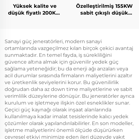
Yüksek kalite ve
Özelleştirilmiş 155KW
düşük fiyatlı 200KW
sabit çıkışlı düşük
Ricardo dizel jeneratör
yakıt tüketimli dizel
seti
jeneratör seti
Sanayi güç jeneratörleri, modern sanayi
ortamlarında vazgeçilmez kılan birçok çekici avantaj
sunmaktadır. En temel fayda, iş sürekliliğini
güvence altına almak için güvenilir yedek güç
sağlama yeteneğidir; bu da enerji ağı arızaları veya
acil durumlar sırasında firmaların maliyetlerini azaltır
ve üretkenlik seviyelerini korur. Bu güvenilirlik
doğrudan daha az down time maliyetlerine ve sabit
verimlilik düzeylerine dönüşür. Bu jeneratörler ayrıca
kurulum ve işletmeye ilişkin özel esneklikler sunar.
Geçici güç kaynağı olarak inşaat alanlarında
kullanılmaya kadar imalat tesislerinde kalıcı yedek
çözümler olarak yapılandırılabilirler. En son modeller,
işletme maliyetlerini önemli ölçüde düşürürken
çevresel etkiyi minimize eden ileri düzeyde yakıt