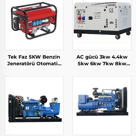
Tek Faz 5KW Benzin
AC gücü 3kw 4.4kw
Jeneratörü Otomatik
5kw 6kw 7kw 8kw
Başlatma 4-Deşiltli
9kw 10kw 12kw Hava
Hava Soğutmalı Motor
Soğutmalı Benzinli
650W Nominal Ev ve
Jeneratör
Dış Kullanım Otomatik
Frekans 50HZ/60HZ