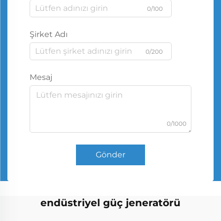
0/100
Şirket Adı
0/200
Mesaj
0/1000
Gönder
endüstriyel güç jeneratörü