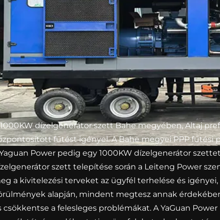
 1000KW dízelgenerátor szett Bahe megyében, Altaj prefe
özpontosított fűtést igényel. A Bahe megyei PPP fűtési pr
 Yaguan Power pedig egy 1000KW dízelgenerátor szettet 
ízelgenerátor szett telepítése során a Leiteng Power sz
eg a kivitelezési terveket az ügyfél terhelése és igényei, 
örülmények alapján, mindent megtesz annak érdekében,
s csökkentse a felesleges problémákat. A YaGuan Power