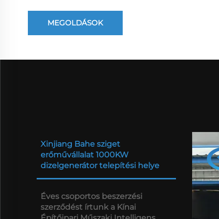
MEGOLDÁSOK
Xinjiang Bahe sziget
erőművállalat 1000KW
dizelgenerátor telepítési helye
Éves csoportos beszerzési
szerződést írtunk a Kínai
Építőipari Műszaki Intelligens