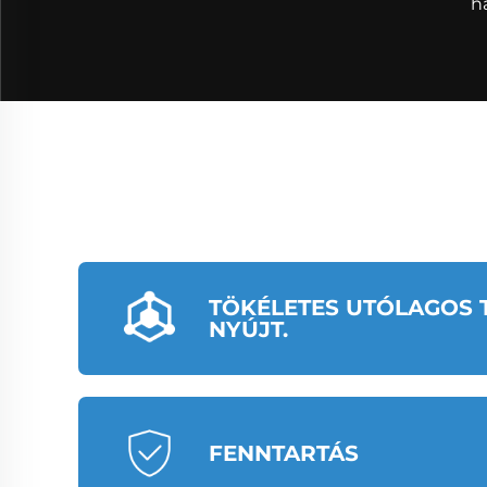
h
TÖKÉLETES UTÓLAGOS 
NYÚJT.
FENNTARTÁS