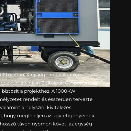
ktúrában, Xinjiangban található, és télen
ojektet a Xinjian Építőipari Csoport végzi,
biztosít a projekthez. A 1000KW
emélyzetet rendelt és ésszerűen tervezte
valamint a helyszíni kivitelezési
 hogy megfeleljen az ügyfél igényeinek
 hosszú távon nyomon követi az egység