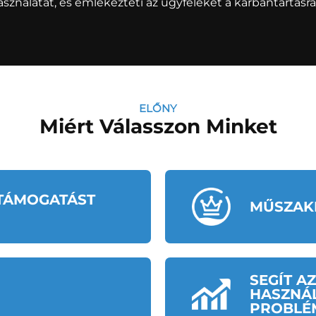
asználatát, és emlékezteti az ügyfeleket a karbantartásr
ELŐNY
Miért Válasszon Minket
TÁMOGATÁST
MŰSZAK
SEGÍT A
HASZNÁ
PROBLÉ