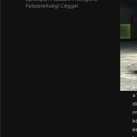
Felszereltségi Céggel
A
k
a
d
m
k
é