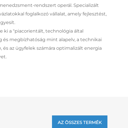
menedzsment-rendszert operál. Specializált
zlatokkal foglalkozó vállalat, amely fejlesztést,
gyesít.
e ki a "piacorientált, technológia által
g és megbízhatóság mint alapelv, a technikai
e, és az ügyfelek számára optimalizált energia
et.
AZ ÖSSZES TERMÉK