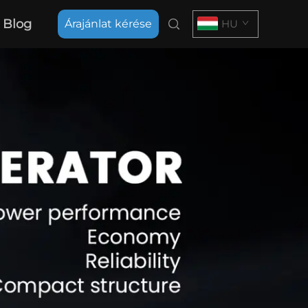
Blog
Árajánlat kérése
HU