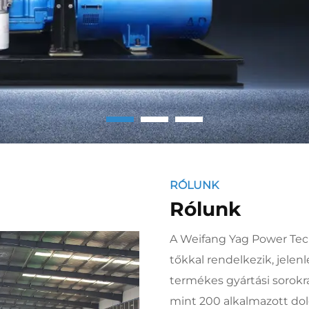
RÓLUNK
Rólunk
A Weifang Yag Power Techn
tőkkal rendelkezik, jele
termékes gyártási sorokr
mint 200 alkalmazott dol