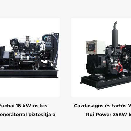
Yuchai 18 kW-os kis
Gazdaságos és tartós 
enerátorral biztosítja a
Rui Power 25KW k
háztartási áramot
teljesítményű dízel ge