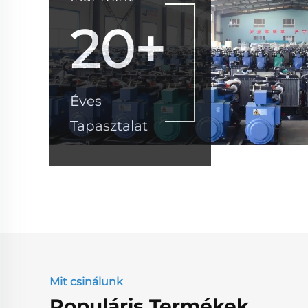
20+
Éves
Tapasztalat
Mit csinálunk
Populáris Termékek