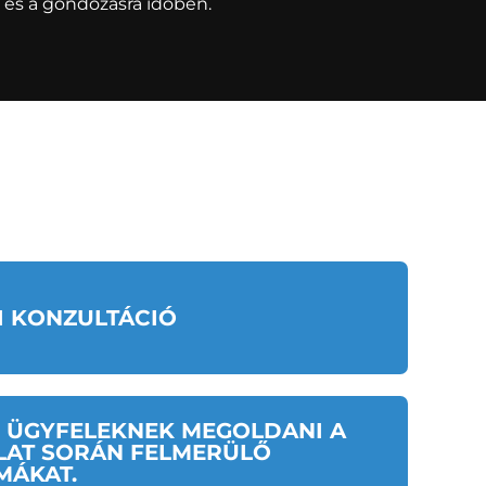
a és a gondozásra időben.
I KONZULTÁCIÓ
Z ÜGYFELEKNEK MEGOLDANI A
LAT SORÁN FELMERÜLŐ
MÁKAT.