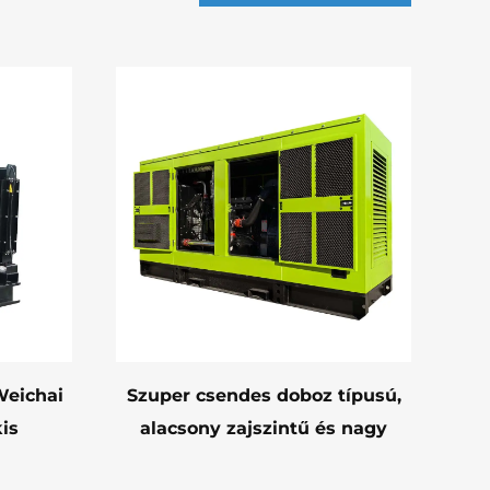
Weichai
Szuper csendes doboz típusú,
is
alacsony zajszintű és nagy
nerátor
hatásfokú hőleadású,