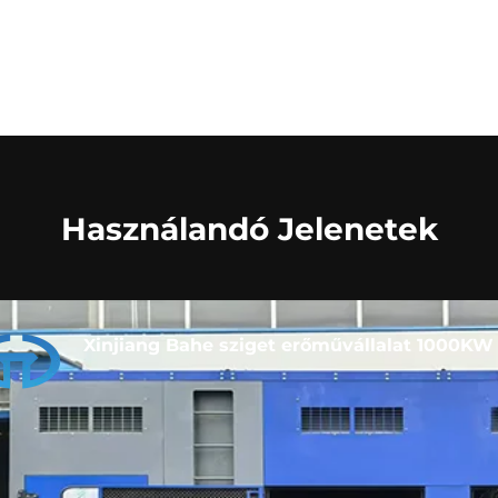
Használandó Jelenetek
Xinjiang Bahe sziget erőművállalat 1000KW d