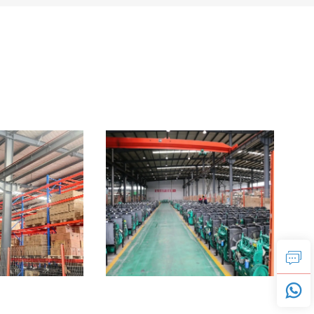
testreszabott dízel
generátorkészlet