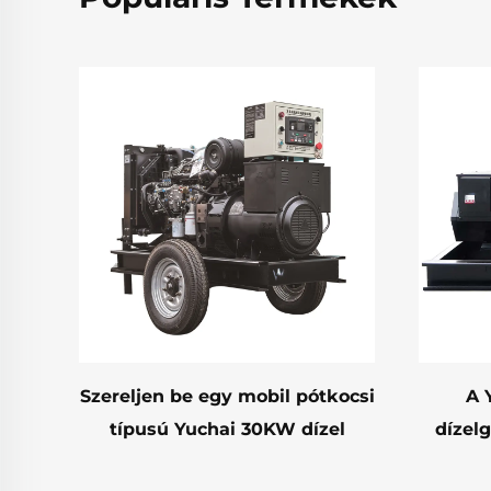
Szereljen be egy mobil pótkocsi
A 
típusú Yuchai 30KW dízel
dízelg
generátorkészletet