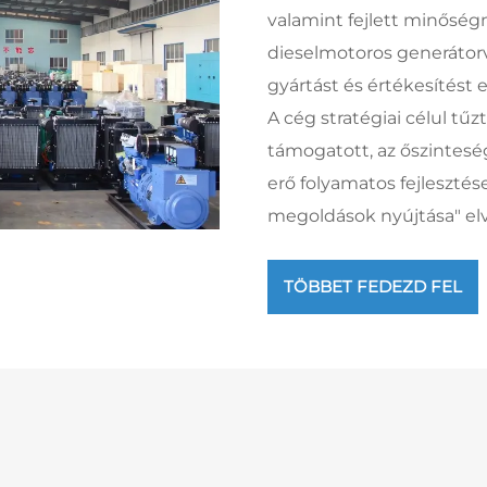
valamint fejlett minőség
dieselmotoros generátorvá
gyártást és értékesítést e
A cég stratégiai célul tűzt
támogatott, az őszintesé
erő folyamatos fejlesztés
megoldások nyújtása" elv
TÖBBET FEDEZD FEL