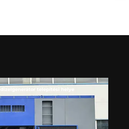
izelgenerátor telepítési helye