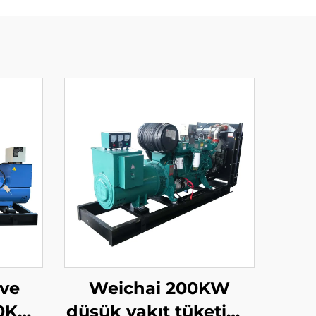
 ve
Weichai 200KW
00KW
düşük yakıt tüketimi,