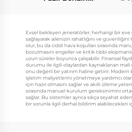
Kayn
Jeneratörü 420cc
Yed
Debisi 50Hz/60Hz
Gaz
Frekansı 2KW
Evsel bekleyen jeneratörler, herhangi bir eve d
Nominal Gücü 380V
sağlayarak ailenizin rahatlığını ve güvenliğini
Nominal Gerilimi Geri
olur, bu da ciddi hava koşulları sırasında ma
bozulmasını engeller ve kritik tıbbi ekipmanları
Çekme
uzun süreler boyunca çalışabilir. Finansal fa
durumu ile ilgili olaylardan kaynaklanan mali
onu değerli bir yatırım haline getirir. Modern
işletim maliyetlerini yönetmeye yardımcı olan 
için hazır olmasını sağlar ve akıllı izleme ye
sırasında manuel kurulum gereksinimini ortada
sağlar. Bu sistemler ayrıca sıkça seyahat eden
bir sorunla ilgili derhal bildirim alabilecekleri i