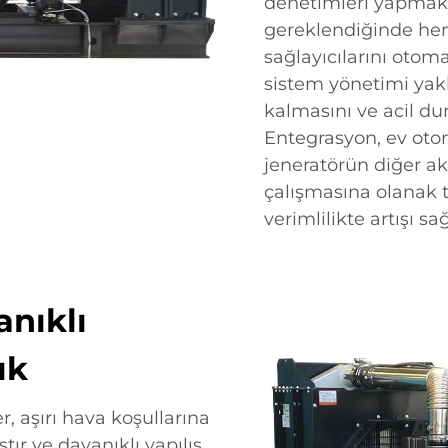
denetimleri yapmak 
gereklendiğinde hem
sağlayıcılarını otoma
sistem yönetimi yakl
kalmasını ve acil dur
Entegrasyon, ev oto
jeneratörün diğer akı
çalışmasına olanak t
verimlilikte artışı sağ
anıklı
ık
, aşırı hava koşullarına
ır ve dayanıklı yapılış