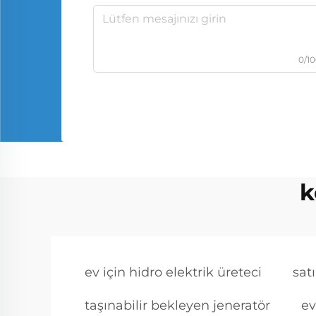
0/1
k
ev için hidro elektrik üreteci
sat
taşınabilir bekleyen jeneratör
ev