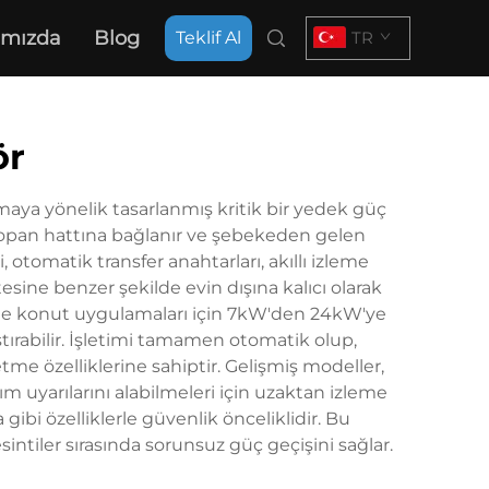
ımızda
Blog
Teklif Al
TR
ör
maya yönelik tasarlanmış kritik bir yedek güç
propan hattına bağlanır ve şebekeden gelen
otomatik transfer anahtarları, akıllı izleme
tesine benzer şekilde evin dışına kalıcı olarak
llikle konut uygulamaları için 7kW'den 24kW'ye
tırabilir. İşletimi tamamen otomatik olup,
me özelliklerine sahiptir. Gelişmiş modeller,
m uyarılarını alabilmeleri için uzaktan izleme
bi özelliklerle güvenlik önceliklidir. Bu
sintiler sırasında sorunsuz güç geçişini sağlar.