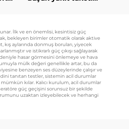
l
düşük emisyonlar,
i
güvenilir dizel
jeneratör seti
unar. İlk ve en önemlisi, kesintisiz güç
larak, bekleyen birimler otomatik olarak aktive
t, kış aylarında donmuş boruları, yiyecek
rlanmıştır ve istikrarlı güç çıkışı sağlayarak
 nedeniyle hasar görmesini önlemeye ve hava
umuyla mülk değeri genellikle artar, bu da
seviyesine benzeyen ses düzeylerinde çalışır ve
ini tanıtan testler, sistemin acil durumlar
mi mümkün kılar. Kalıcı kurulum, acil durumlar
eratöre güç geçişini sorunsuz bir şekilde
ç durumunu uzaktan izleyebilecek ve herhangi