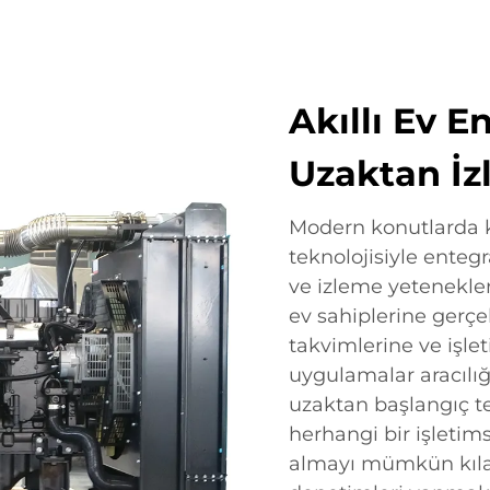
Akıllı Ev 
Uzaktan İ
Modern konutlarda ku
teknolojisiyle enteg
ve izleme yetenekler
ev sahiplerine gerç
takvimlerine ve iş
uygulamalar aracılığı
uzaktan başlangıç tes
herhangi bir işletim
almayı mümkün kılar