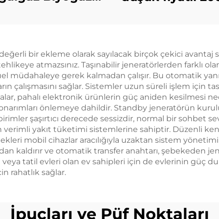
aklı Petrol Gazı
Ricardo dize
ek Güç Üretimi
jeneratör set
 Jeneratör Seti
eğerli bir ekleme olarak sayılacak birçok çekici avantaj s
 tehlikeye atmazsınız. Taşınabilir jeneratörlerden farklı o
nuel müdahaleye gerek kalmadan çalışır. Bu otomatik yanı
n çalışmasını sağlar. Sistemler uzun süreli işlem için tasa
ydalar, pahalı elektronik ürünlerin güç aniden kesilmesi
 onarımları önlemeye dahildir. Standby jeneratörün kurul
 birimler şaşırtıcı derecede sessizdir, normal bir sohbet 
verimli yakıt tüketimi sistemlerine sahiptir. Düzenli kend
tenekleri mobil cihazlar aracılığıyla uzaktan sistem yöneti
n kaldırır ve otomatik transfer anahtarı, şebekeden jen
 veya tatil evleri olan ev sahipleri için de evlerinin gü
çin rahatlık sağlar.
İpuçları ve Püf Noktaları