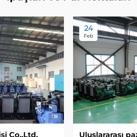
24
Feb
i Co.,Ltd.
Uluslararası pa