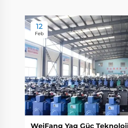
12
Feb
WeiFang Yag Güç Teknolojis