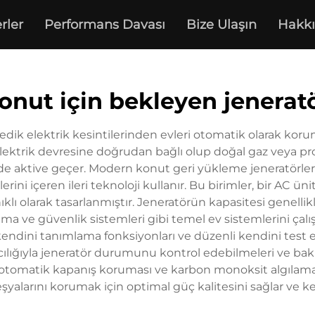
rler
Performans Davası
Bize Ulaşın
Hakk
onut için bekleyen jenerat
ik elektrik kesintilerinden evleri otomatik olarak koru
elektrik devresine doğrudan bağlı olup doğal gaz veya 
de aktive geçer. Modern konut geri yükleme jeneratörleri, 
rini içeren ileri teknoloji kullanır. Bu birimler, bir AC üni
nıklı olarak tasarlanmıştır. Jeneratörün kapasitesi gene
a ve güvenlik sistemleri gibi temel ev sistemlerini çalış
endini tanımlama fonksiyonları ve düzenli kendini test et
racılığıyla jeneratör durumunu kontrol edebilmeleri ve bakı
, otomatik kapanış koruması ve karbon monoksit algılama gi
eşyalarını korumak için optimal güç kalitesini sağlar ve ke