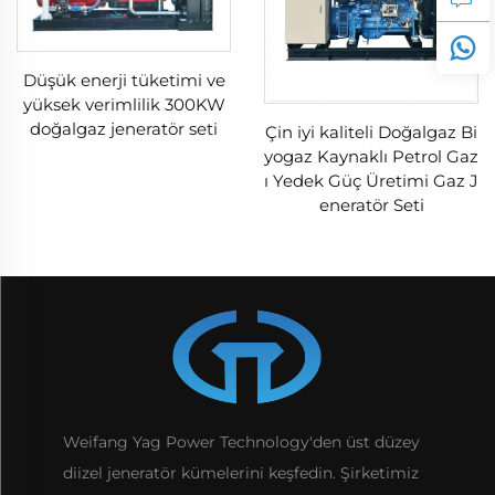
Düşük enerji tüketimi ve
yüksek verimlilik 300KW
doğalgaz jeneratör seti
Çin iyi kaliteli Doğalgaz Bi
yogaz Kaynaklı Petrol Gaz
ı Yedek Güç Üretimi Gaz J
eneratör Seti
Weifang Yag Power Technology'den üst düzey
diizel jeneratör kümelerini keşfedin. Şirketimiz