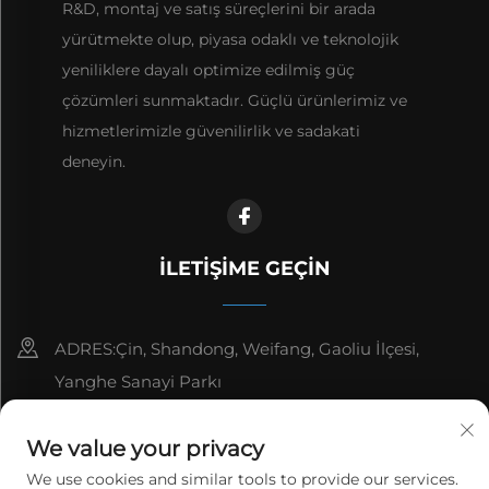
R&D, montaj ve satış süreçlerini bir arada
yürütmekte olup, piyasa odaklı ve teknolojik
yeniliklere dayalı optimize edilmiş güç
çözümleri sunmaktadır. Güçlü ürünlerimiz ve
hizmetlerimizle güvenilirlik ve sadakati
deneyin.
İLETIŞIME GEÇIN
ADRES:Çin, Shandong, Weifang, Gaoliu İlçesi,
Yanghe Sanayi Parkı
8615006666497
We value your privacy
[email protected]
We use cookies and similar tools to provide our services.