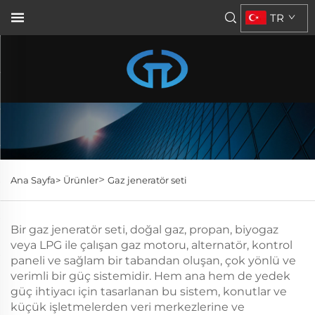
TR
>
Ana Sayfa>
Ürünler
Gaz jeneratör seti
Bir gaz jeneratör seti, doğal gaz, propan, biyogaz
veya LPG ile çalışan gaz motoru, alternatör, kontrol
paneli ve sağlam bir tabandan oluşan, çok yönlü ve
verimli bir güç sistemidir. Hem ana hem de yedek
güç ihtiyacı için tasarlanan bu sistem, konutlar ve
küçük işletmelerden veri merkezlerine ve