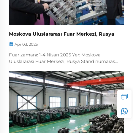
Moskova Uluslararası Fuar Merkezi, Rusya
Apr 03, 2025
Fuar zamanı: 1-4 Nisan 2025 Yer: Moskova
Uluslararası Fuar Merkezi, Rusya Stand numarası:
24C24 Fuar hakkında: Moskova Uluslararası Güç
Elektronikleri Fuarı, Doğu Avrupa'daki en büyük
profesyonel güç elektronikleri fuarlarından biridir
ve Rus Uluslararası Fuar Merkezi (EXPOCENTR)
tarafından desteklenmektedir. Her yıl
düzenlenen bu fuar, son 48 yıldır
düzenlenemaktadır. Yaklaşık 13.529 profesyonel
ziyaretçi fuara katılmıştır.