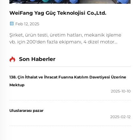
WeiFang Yag Güç Teknolojisi Co.,Ltd.
Feb 12, 2025
Şirket, ürün testi, üretim hatları, mekanik işleme
vb. için 200'den fazla ekipmanı, 4 dizel motor
üretim hattı ve 6 jeneratör seti üretim hattına
sahiptir. Her yıl 50000 dizel motor üretilme
Son Haberler
kapasitemiz bulunmaktadır...
138. Çin İthalat ve İhracat Fuarına Katılım Davetiyesi Üzerine
Mektup
2025-10-10
Uluslararası pazar
2025-02-12