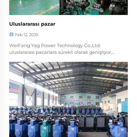
Uluslararası pazar
Feb 12, 2025
WeiFang Yag Power Technology Co.,Ltd.
uluslararası pazarlara sürekli olarak genişliyor,
ürünlerimiz Rusya, Endonezya, Orta Asya, Güney
Amerika ve Afrika gibi ülkeler ve bölgelere
ihracat ediliyor. Ve Rusya, Özbekistan'da ofisler
kuruldu...