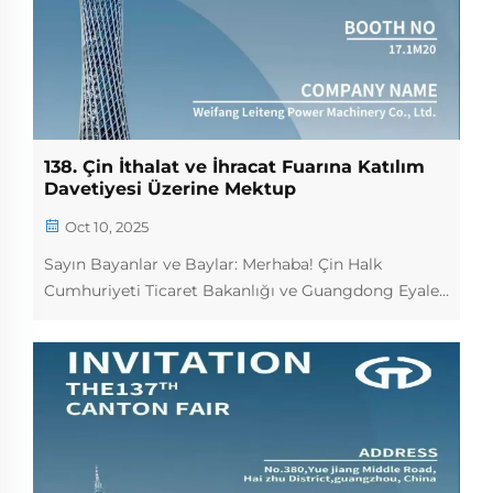
138. Çin İthalat ve İhracat Fuarına Katılım
Davetiyesi Üzerine Mektup
Oct 10, 2025
Sayın Bayanlar ve Baylar: Merhaba! Çin Halk
Cumhuriyeti Ticaret Bakanlığı ve Guangdong Eyalet
Hükümeti tarafından düzenlenen Çin İthalat ve
İhracat Fuarı'na katılmak üzere sizleri içtenlikle
davet ederiz. Konu: Güç ve Elektrik Ekipmanları...