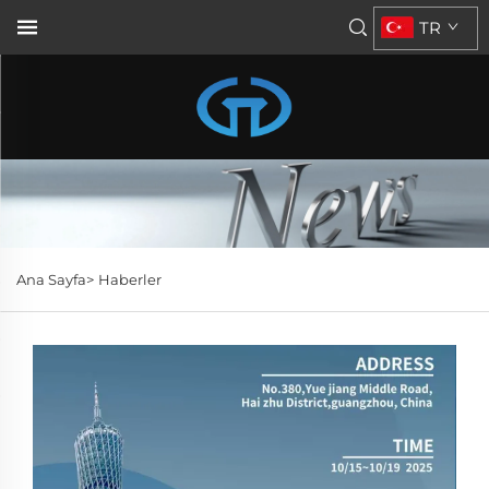
TR
Ana Sayfa>
Haberler