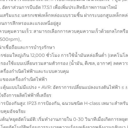
 อัตราส่วนการบีบอัด 17.5:1 เพื่อเพิ่มประสิทธิภาพการเผาไหม้
่วนเสริมแรง: แครกเชฟเหล็กหล่อแบบรวมชิ้น ฝากระบอกสูบเหล็ก
นการสึกหรอและแรงเหนี่อยุ่สูง
บคุมความเร็ว: สามารถเลือกการควบคุมความเร็วด้วยกลไกหรืออิเล็ก
 (1500rpm)。
่าเชื่อถือและการบำรุงรักษา
ซ่อมใหญ่เกิน 12,000 ชั่วโมง การใช้น้ำมันหล่อลื่นต่ำ (เทคโนโ
รองใช้แบบเปลี่ยนรวมสามตัวกรอง (น้ำมัน, ดีเซล, อากาศ) ลดคว
. เครื่องกำเนิดไฟฟ้าและระบบควบคุม
ะของเครื่องกำเนิดไฟฟ้า
ตุ้นแบบไม่มีแปรง + AVR: อัตราการเปลี่ยนแปลงแรงดันไฟฟ้า ≤ ± 
นใจถึงการผลิตไฟฟ้าที่เสถียร
ารป้องกันสูง: IP23 การป้องกัน, ฉนวนชนิด H-class เหมาะสำหรับ
บคุมอัจฉริยะ
่มต้น/หยุดอัตโนมัติ: เริ่มทำงานภายใน 0-30 วินาทีเมื่อเกิดการ
โดยอัตโนมัติพร้อมการระบายความร้อนหลังจากพลังงานกลับมา (ปร