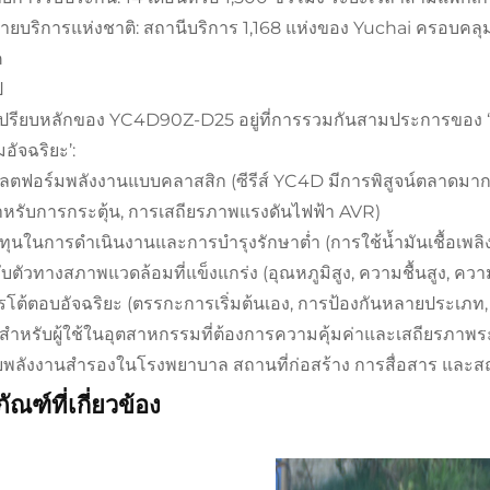
่ายบริการแห่งชาติ: สถานีบริการ 1,168 แห่งของ Yuchai ครอบคลุ
ค
ป
้เปรียบหลักของ YC4D90Z-D25 อยู่ที่การรวมกันสามประการของ ‘ค
อัจฉริยะ’:
ลตฟอร์มพลังงานแบบคลาสสิก (ซีรีส์ YC4D มีการพิสูจน์ตลาดมากก
ำหรับการกระตุ้น, การเสถียรภาพแรงดันไฟฟ้า AVR)
ทุนในการดำเนินงานและการบำรุงรักษาต่ำ (การใช้น้ำมันเชื้อเพลิ
บตัวทางสภาพแวดล้อมที่แข็งแกร่ง (อุณหภูมิสูง, ความชื้นสูง, คว
รโต้ตอบอัจฉริยะ (ตรรกะการเริ่มต้นเอง, การป้องกันหลายประเภท,
ำหรับผู้ใช้ในอุตสาหกรรมที่ต้องการความคุ้มค่าและเสถียรภาพระ
บพลังงานสำรองในโรงพยาบาล สถานที่ก่อสร้าง การสื่อสาร และส
ัณฑ์ที่เกี่ยวข้อง