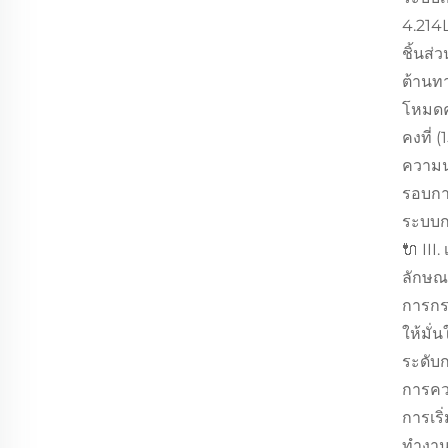
4.214L
ชิ้นส
ต้านทา
โหมดคว
คงที่
ความน
รอบการ
ระบบก
🔌 III
ลักษณ
การกระ
ให้มั่
ระดับก
การคว
การเริ
ทำงาน