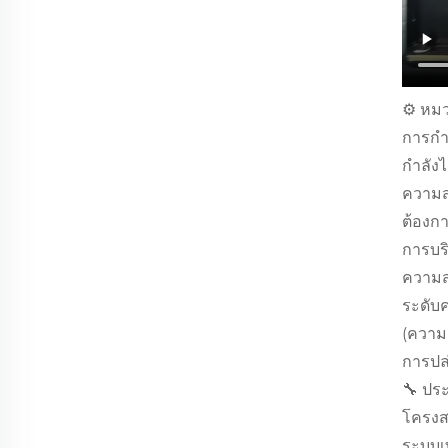
⚙️ หมว
การกำ
กำลัง
ความสา
ต้องก
การบร
ความส
ระดับ
(ความ
การปล
🔧 ปร
โครงส
ระบบเท