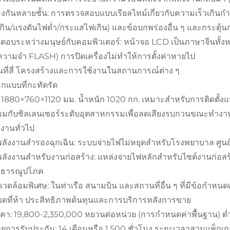
งกันหลายชั้น: การตรวจสอบแบบเรียลไทม์เกี่ยวกับความเร็วเกินกำห
กิน/แรงดันไฟต่ำ/กระแสไฟเกิน) และข้อบกพร่องอื่น ๆ และกระตุ้
้ตอบระหว่างมนุษย์กับคอมพิวเตอร์: หน้าจอ LCD เป็นภาษาจีนทั้ง
ความจำ FLASH) การปิดเครื่องไม่ทำให้การตั้งค่าหายไป
นที่สี่ โครงสร้างและการใช้งานในสถานการณ์ต่าง ๆ
กแบบที่กะทัดรัด
1880×760×1120 มม. น้ำหนัก 1020 กก. เหมาะสำหรับการติดตั้งแบ
อมกับซิลเลนเซอร์ระดับอุตสาหกรรมเพื่อลดเสียงรบกวนขณะทำงา
งานทั่วไป
พลังงานสำรองฉุกเฉิน: ระบบจ่ายไฟไม่หยุดสำหรับโรงพยาบาล ศูนย
ลังงานสำหรับงานก่อสร้าง: แหล่งจ่ายไฟหลักสำหรับไซต์งานก่อสร้าง 
าธารณูปโภค
ดล้อมพิเศษ: ในท่าเรือ สนามบิน และสถานที่อื่น ๆ ที่มีข้อกำห
วดที่ห้า ประสิทธิภาพต้นทุนและการบริการหลังการขาย
าคา: 19,800-2,350,000 หยวนต่อหน่วย (การกำหนดค่าพื้นฐาน) ต่ำ
ยการรับประกัน: 14 เดือนหรือ 1,500 ชั่วโมง ระยะเวลาสามแพ็กเ