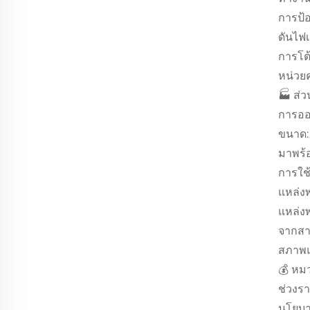
การป้อ
ดันไฟเ
การโต
หน่วย
🏭 ส่ว
การออ
ขนาด: 
มาพร้
การใช้
แหล่ง
แหล่งพ
จากส
สภาพแว
💰 หม
ช่วงร
นโยบา