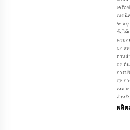
เครือข
เทคนิ
💎 สรุ
ข้อได
ควบคุม
👉 แพ
ถ่านส
👉 ต้น
การปรั
👉 กา
เหมาะส
สำหรั
ผลิตภ