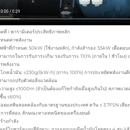
ดที่ I พารามิเตอร์ประสิทธิภาพหลัก
หนดค่าพลังงาน
ไฟฟ้าที่กำหนด: 50kW (ใช้งานหลัก), กำลังสำรอง: 55kW เพื่อ
มารถในการรับภาระเกิน: รองรับภาระ 110% (ภายใน 1 ชั่วโมง) เพื
ารพลังงาน
ิโภคน้ำมัน: ≤230g/(kW-h) (ภาระ 100%) การประหยัดพลังงานดีก
ามารถปรับตัวต่อสิ่งแวดล้อม
ความสูง ≤1000m (จำเป็นต้องแก้ไขกำลังเมื่อสูงเกินไป) สภาพแว
ชื้น ≤60%)
่อยมลพิษสอดคล้องกับมาตรฐานของประเทศ ควัน ≤ 3.7FSN เสียง
ะการที่สอง, ลักษณะทางเทคนิคของเครื่องยนต์
ร้างกำลัง
อร์โบชาร์จแบบสี่จังหวะ: การออกแบบฉีดน้ำมันโดยตรง 4 สูบ (เส้