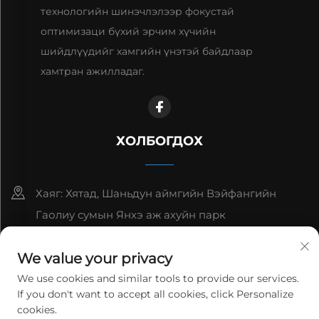
технологийн шинэчлэлээр фокустай
оптимизаци бүхий эрчим хүчийн
шийдлүүдийг хамгийн үнэтэй байдлаар
хамтран ажилладаг.
ХОЛБОГДОХ
Хаяг: Хятад, Шаньдун аймгийн Вэйфангийн
Гаолиу сумын Янхэ аж ахуйн парк
8615006666497
We value your privacy
[email protected]
We use cookies and similar tools to provide our services.
If you don't want to accept all cookies, click Personalize
cookies.