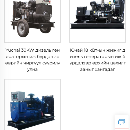
Yuchai 30KW дизель ген
Ючай 18 кВт-ын жижиг д
ераторын иж бүрдэл зө
изель генераторын иж б
өврийн чиргүүл суурилу
үрдэлээр өрхийн цахилг
улна
ааныг хангадаг