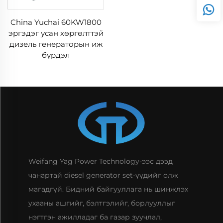
China Yuchai 60KW1800
эргэдэг усан хөргөлттэй
дизель генераторын иж
бүрдэл
Weifang Yag Power Technology-ээс дээд
чанартай diesel generator set-үүдийг олж
магадгүй. Бидний байгууллага нь шинжлэх
ухааны ашгийг, бэлтгэлийг, борлууллыг
нэгтгэн ажилладаг ба газар зуучлал,