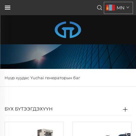
MN
Нүүр хуудас
Yuchai генераторын баг
БҮХ БҮТЭЭГДЭХҮҮН