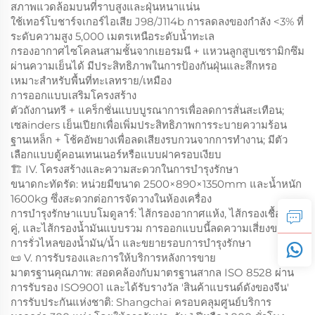
สภาพแวดล้อมบนที่ราบสูงและฝุ่นหนาแน่น
ใช้เทอร์โบชาร์จเกอร์ไอเสีย J98/J114b การลดลงของกำลัง <3% ที่
ระดับความสูง 5,000 เมตรเหนือระดับน้ำทะเล
กรองอากาศไซโคลนสามชั้นจากเยอรมนี + แหวนลูกสูบเซรามิกซึม
ผ่านความเย็นได้ มีประสิทธิภาพในการป้องกันฝุ่นและสึกหรอ
เหมาะสำหรับพื้นที่ทะเลทราย/เหมือง
การออกแบบเสริมโครงสร้าง
ตัวถังกานทรี + แคร็กชั่นแบบบูรณาการเพื่อลดการสั่นสะเทือน;
เซลinders เย็นเปียกเพื่อเพิ่มประสิทธิภาพการระบายความร้อน
ฐานเหล็ก + โช้คอัพยางเพื่อลดเสียงรบกวนจากการทำงาน; มีตัว
เลือกแบบตู้คอนเทนเนอร์หรือแบบฝาครอบเงียบ
🏗️ IV. โครงสร้างและความสะดวกในการบำรุงรักษา
ขนาดกะทัดรัด: หน่วยมีขนาด 2500×890×1350mm และน้ำหนัก
1600kg ซึ่งสะดวกต่อการจัดวางในห้องเครื่อง
การบำรุงรักษาแบบโมดูลาร์: ไส้กรองอากาศแห้ง, ไส้กรองเชื้อเพลิง
คู่, และไส้กรองน้ำมันแบบรวม การออกแบบนี้ลดความเสี่ยงของ
การรั่วไหลของน้ำมัน/น้ำ และขยายรอบการบำรุงรักษา
📜 V. การรับรองและการให้บริการหลังการขาย
มาตรฐานคุณภาพ: สอดคล้องกับมาตรฐานสากล ISO 8528 ผ่าน
การรับรอง ISO9001 และได้รับรางวัล 'สินค้าแบรนด์ดังของจีน'
การรับประกันแห่งชาติ: Shangchai ครอบคลุมศูนย์บริการ