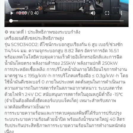
⚙️ หมวดที่ I ประสิทธิภาพของระบบกำลัง
เครื่องยนต์ดีเซลประสิทธิภาพสูง
รุ่น SC9D340D2: ดีไซน์กระบอกสูบเรียงกัน 6 สูบ เบอร์/ช่วงชัก
114/144 มม. ความจุกระบอกสูบ 8.82 ลิตร อัตราการอัด 16.5:1
พร้อมเทคโนโลยีควบคุมความเร็วด้วยอิเล็กทรอนิกส์และการฉีด
น้ำมันโดยตรง พลังงานสำรอง 255kW พลังงานปกติ 250kW
การประหยัดเชื้อเพลิง: การบริโภคน้ำมันภายใต้เงื่อนไขการทำงาน
มาตรฐาน ≤ 195g/kW-h การบริโภคเครื่องมือ ≤ 0.3g/kW-h โดย
ใช้น้ำมันดีเซลเบอร์ 0 ภายในประเทศ ลดต้นทุนในการดำเนินงาน
ความสามารถในการสตาร์ทในสภาพอากาศหนาว: ระบบสตาร์ท
ด้วยไฟฟ้า 24V DC สนับสนุนการสตาร์ทในอุณหภูมิต่ำถึง -15℃
(จำเป็นต้องติดตั้งฮีตเตอร์แบบแจ็คเก็ต) เหมาะสำหรับสภาพ
แวดล้อมที่หนาวเย็นมาก
การระบายความร้อนและการควบคุมมลพิษที่ได้รับการปรับปรุง
ระบบระบายความร้อนด้วยน้ำปิด พร้อมถังน้ำขนาดใหญ่ 40 ลิตร
รับประกันประสิทธิภาพการระบายความร้อนในการทำงานหนักต่อ
เนื่อง