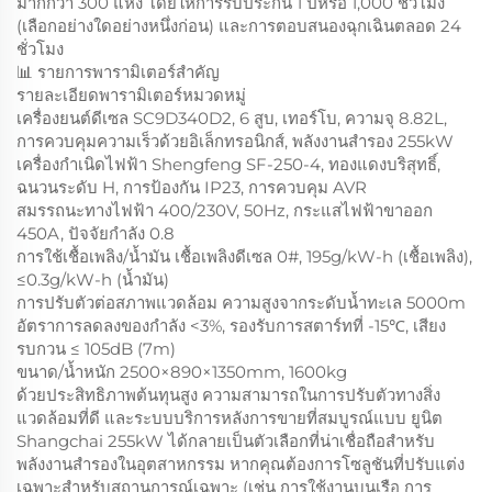
มากกว่า 300 แห่ง โดยให้การรับประกัน 1 ปีหรือ 1,000 ชั่วโมง
(เลือกอย่างใดอย่างหนึ่งก่อน) และการตอบสนองฉุกเฉินตลอด 24
ชั่วโมง
📊 รายการพารามิเตอร์สำคัญ
รายละเอียดพารามิเตอร์หมวดหมู่
เครื่องยนต์ดีเซล SC9D340D2, 6 สูบ, เทอร์โบ, ความจุ 8.82L,
การควบคุมความเร็วด้วยอิเล็กทรอนิกส์, พลังงานสำรอง 255kW
เครื่องกำเนิดไฟฟ้า Shengfeng SF-250-4, ทองแดงบริสุทธิ์,
ฉนวนระดับ H, การป้องกัน IP23, การควบคุม AVR
สมรรถนะทางไฟฟ้า 400/230V, 50Hz, กระแสไฟฟ้าขาออก
450A, ปัจจัยกำลัง 0.8
การใช้เชื้อเพลิง/น้ำมัน เชื้อเพลิงดีเซล 0#, 195g/kW-h (เชื้อเพลิง),
≤0.3g/kW-h (น้ำมัน)
การปรับตัวต่อสภาพแวดล้อม ความสูงจากระดับน้ำทะเล 5000m
อัตราการลดลงของกำลัง <3%, รองรับการสตาร์ทที่ -15℃, เสียง
รบกวน ≤ 105dB (7m)
ขนาด/น้ำหนัก 2500×890×1350mm, 1600kg
ด้วยประสิทธิภาพต้นทุนสูง ความสามารถในการปรับตัวทางสิ่ง
แวดล้อมที่ดี และระบบบริการหลังการขายที่สมบูรณ์แบบ ยูนิต
Shangchai 255kW ได้กลายเป็นตัวเลือกที่น่าเชื่อถือสำหรับ
พลังงานสำรองในอุตสาหกรรม หากคุณต้องการโซลูชันที่ปรับแต่ง
เฉพาะสำหรับสถานการณ์เฉพาะ (เช่น การใช้งานบนเรือ การ