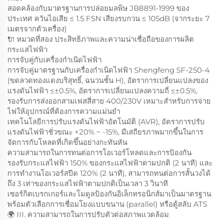
สอดคล้องกับมาตรฐานการปล่อยมลพิษ JB8891-1999 ของ
ประเทศ ควันไอเสีย ≤ 1.5 FSN เสียงรบกวน ≤ 105dB (จากระยะ 7
เมตรจากตัวเครื่อง)
🔌 หมวดที่สอง ประสิทธิภาพและความน่าเชื่อถือของการผลิต
กระแสไฟฟ้า
การจับคู่กับเครื่องกำเนิดไฟฟ้า
การจับคู่มาตรฐานกับเครื่องกำเนิดไฟฟ้า Shengfeng SF-250-4
(ขดลวดทองแดงบริสุทธิ์, ฉนวนชั้น H), อัตราการเปลี่ยนแปลงของ
แรงดันไฟฟ้า ≤±0.5%, อัตราการเปลี่ยนแปลงความถี่ ≤±0.5%,
รองรับการส่งออกสามเฟสสี่สาย 400/230V เหมาะสำหรับการจ่าย
ไฟให้อุปกรณ์ที่ต้องการความแม่นยำ
เทคโนโลยีการปรับแรงดันไฟฟ้าอัตโนมัติ (AVR), อัตราการปรับ
แรงดันไฟฟ้าชั่วขณะ +20% ~ -15%, มีเสถียรภาพมากขึ้นในการ
จัดการกับโหลดที่เกิดขึ้นอย่างกะทันหัน
ความสามารถในการทนต่อการโอเวอร์โหลดและการป้องกัน
รองรับกระแสไฟฟ้า 150% ของกระแสไฟฟ้าตามปกติ (2 นาที) และ
การทำงานโอเวอร์สปีด 120% (2 นาที), สามารถทนต่อการสั้นวงได้
ถึง 3 เท่าของกระแสไฟฟ้าตามปกติเป็นเวลา 3 วินาที
เซอร์กิตเบรกเกอร์และโมดูลป้องกันอิเล็กทรอนิกส์มาเป็นมาตรฐาน
พร้อมตัวเลือกการเชื่อมโยงแบบขนาน (parallel) หรือตู้สลับ ATS
🌍 III. ความสามารถในการปรับตัวต่อสภาพแวดล้อม