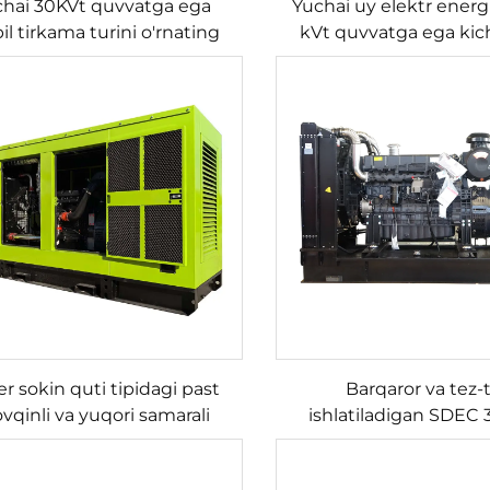
hai 30KVt quvvatga ega
Yuchai uy elektr energi
l tirkama turini o'rnating
kVt quvvatga ega kich
generatorlari bilan ta
r sokin quti tipidagi past
Barqaror va tez-
vqinli va yuqori samarali
ishlatiladigan SDE
issiqlik tarqalishiga
yuqori quvvatli dizel 
shtirilgan dizel generator
to'plami