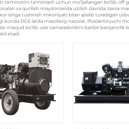
tr ta'minotini ta'minlash uchun mo'ljallangan bo'lib, off-
onalari va qurilish maydonlarida uzilish davrida zaxira man
or ishga tushirish imkoniyati bilan ajralib turadigan usb
 kunda DGS larda masofaviy nazorat, ifloslantiruvchi mo
 mavjud bo'lib, ular samaradorlikni baribir barqarorlik bi
kil etadi.