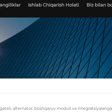
angiliklar
Ishlab Chiqarish Holati
Biz bilan b
igateli, alternator, boshqaruv moduli va integratsiyalang