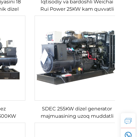
yasini 18
Iqtisodiy va bardoshli Weichai
ik dizel
Rui Power 25KW kam quvvatli
'minlaydi
dizel generator to'plami
tez
SDEC 255KW dizel generator
C 300KW
majmuasining uzoq muddatli
generator
barqaror ishlashi