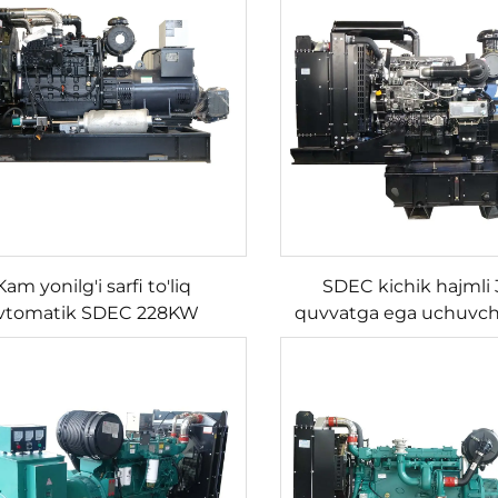
to'plami
Kam yonilg'i sarfi to'liq
SDEC kichik hajmli
vtomatik SDEC 228KW
quvvatga ega uchuvchi
vqulodda dizel generator
vositasini zaryadlovc
to'plami
portativ dizel generato