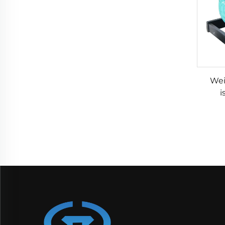
Wei
i
i