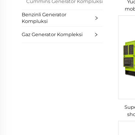
Cummins Generator Kompluksi
Yuc
mobi
Benzinli Generator
Kompluksi
Gaz Generator Kompleksi
Supe
sho
mosla