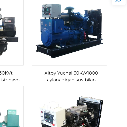
 30KVt
Xitoy Yuchai 60KW1800
siz havo
aylanadigan suv bilan
hi maxsus
sovutilgan dizel generator
r to'plami
to'plami