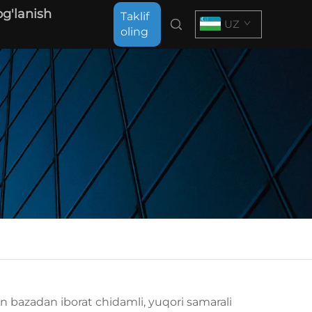
og'lanish
Taklif
UZ
oling
an bazadan iborat chidamli, yuqori samarali