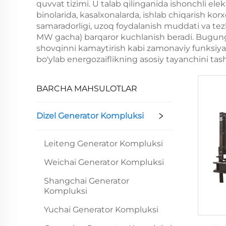
quvvat tizimi. U talab qilinganida ishonchli elek
binolarida, kasalxonalarda, ishlab chiqarish korx
samaradorligi, uzoq foydalanish muddati va tezk
MW gacha) barqaror kuchlanish beradi. Bugungi
shovqinni kamaytirish kabi zamonaviy funksiyalar
bo'ylab energozaiflikning asosiy tayanchini tash
BARCHA MAHSULOTLAR
Dizel Generator Kompluksi
Leiteng Generator Kompluksi
Weichai Generator Kompluksi
Shangchai Generator
Kompluksi
Yuchai Generator Kompluksi