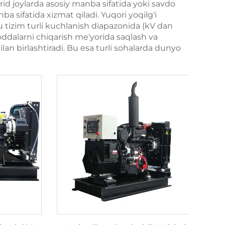
grid joylarda asosiy manba sifatida yoki savdo
ba sifatida xizmat qiladi. Yuqori yoqilg'i
u tizim turli kuchlanish diapazonida (kV dan
ddalarni chiqarish me'yorida saqlash va
lan birlashtiradi. Bu esa turli sohalarda dunyo