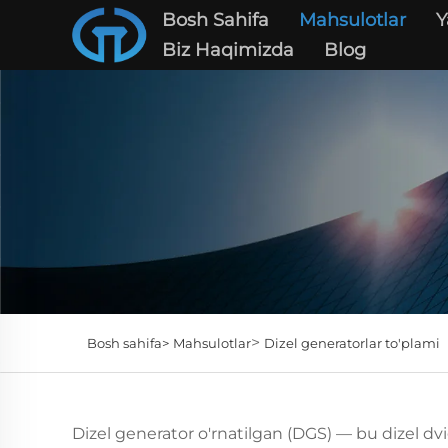
Bosh Sahifa
Mahsulotlar
Y
Biz Haqimizda
Blog
>
Bosh sahifa>
Mahsulotlar
Dizel generatorlar to'plami
Dizel generator o'rnatilgan (DGS) — bu dizel dv