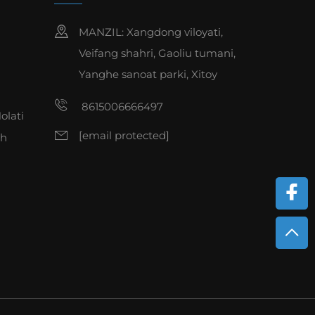
MANZIL: Xangdong viloyati,
Veifang shahri, Gaoliu tumani,
Yanghe sanoat parki, Xitoy
8615006666497
olati
[email protected]
sh