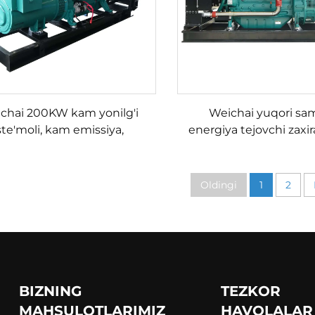
chai 200KW kam yonilg'i
Weichai yuqori sam
ste'moli, kam emissiya,
energiya tejovchi zaxi
shonchli dizel generator
manbai 132KVt dizel g
to'plami
to'plami
Oldingi
1
2
BIZNING
TEZKOR
MAHSULOTLARIMIZ
HAVOLALAR