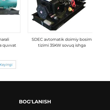
arali
SDEC avtomatik doimiy bosim
ra quvvat
tizimi 35KW sovuq ishga
enerator
tushirish dizel generatori
to'plami
Keyingi
BOG'LANISH