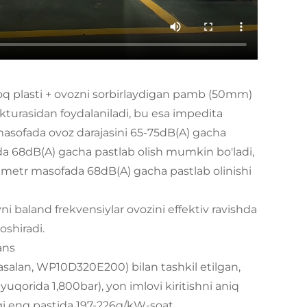
imoq plasti + ovozni sorbirlaydigan pamb (50mm)
kturasidan foydalaniladi, bu esa impedita
masofada ovoz darajasini 65-75dB(A) gacha
a 68dB(A) gacha pastlab olish mumkin bo'ladi,
1 metr masofada 68dB(A) gacha pastlab olinishi
ni baland frekvensiylar ovozini effektiv ravishda
oshiradi.
ans
asalan, WP10D320E200) bilan tashkil etilgan,
qorida 1,800bar), yon imlovi kiritishni aniq
gi eng pastida 197-226g/kW-soat.