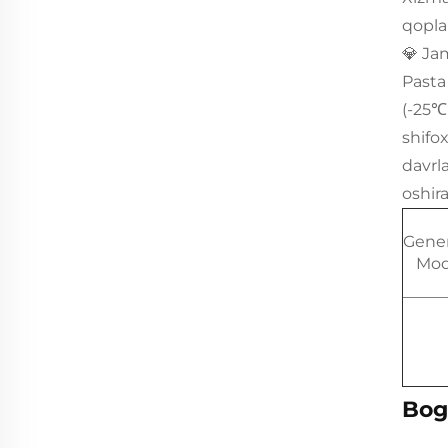
qopla
💎 J
Pasta
(-25℃
shifo
davrl
oshir
Gener
Mod
Bog