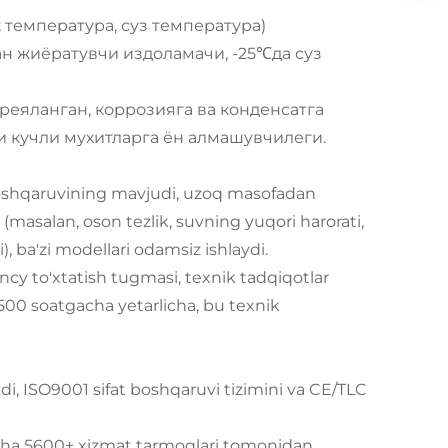
ик температура, суз температура)
н жиёратувчи издоламачи, -25℃да суз
преяланган, коррозияга ва конденсатга
ри кучли мухитларга ён алмашувчилеги.
 boshqaruvining mavjudi, uzoq masofadan
asalan, oson tezlik, suvning yuqori harorati,
, ba'zi modellari odamsiz ishlaydi.
ncy to'xtatish tugmasi, texnik tadqiqotlar
 500 soatgacha yetarlicha, bu texnik
di, ISO9001 sifat boshqaruvi tizimini va CE/TLC
'yicha 5600+ xizmat tarmoqlari tomonidan