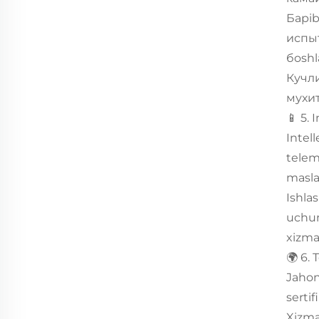
Барib
испы
бoshl
Кучли
мухит
📱 5. 
Intel
telem
masla
Ishla
uchun
xizma
🌍 6. 
Jahon
sertif
Xizma