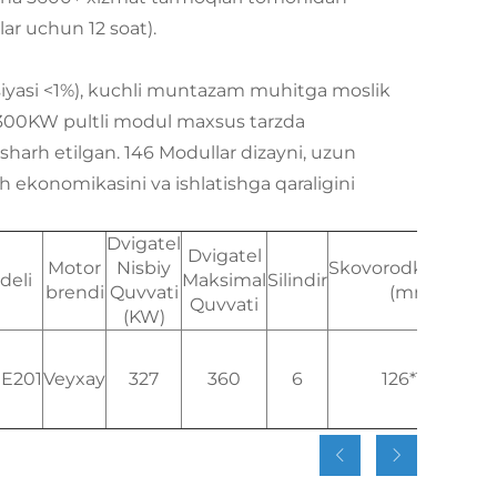
lar uchun 12 soat).
atsiyasi <1%), kuchli muntazam muhitga moslik
 300KW pultli modul maxsus tarzda
sharh etilgan. 146 Modullar dizayni, uzun
h ekonomikasini va ishlatishga qaraligini
Dvigatel
Dvigatel
Motor
Nisbiy
Skovorodka*Mahal
deli
Maksimal
Silindir
brendi
Quvvati
(mm)
Quvvati
(KW)
E201
Veyxay
327
360
6
126*130