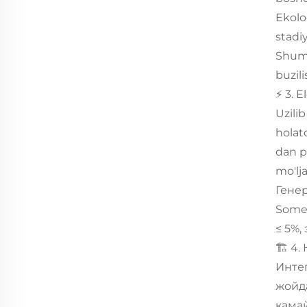
Ekolo
stadi
Shum 
buzil
⚡ 3. E
Uzilib
holat
dan p
mo'lj
Генер
Somer
≤ 5%,
🏗️ 4
Интег
жойда
кама