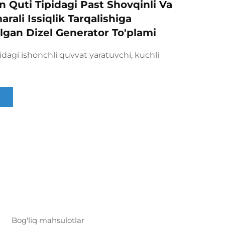
n Quti Tipidagi Past Shovqinli Va
rali Issiqlik Tarqalishiga
ilgan Dizel Generator To'plami
idagi ishonchli quvvat yaratuvchi, kuchli
Bog'liq mahsulotlar