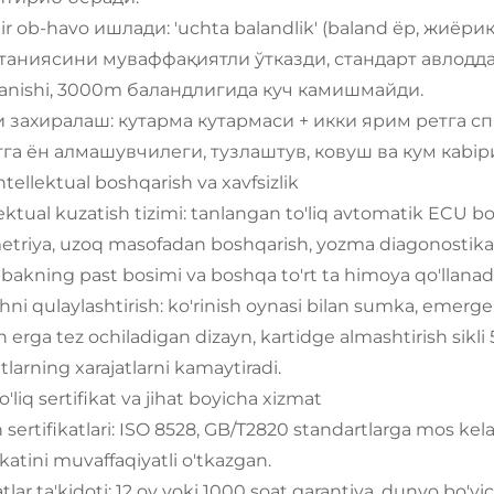
ir ob-havo ишлади: 'uchta balandlik' (baland ёр, жиёр
таниясини муваффақиятли ўтказди, стандарт авлодда
anishi, 3000m баландлигида куч камишмайди.
 захиралаш: кутарма кутармаси + икки ярим ретга с
га ён алмашувчилеги, тузлаштув, ковуш ва кум кabi
Intellektual boshqarish va xavfsizlik
lektual kuzatish tizimi: tanlangan to'liq avtomatik ECU
etriya, uzoq masofadan boshqarish, yozma diagonostika (m
bakning past bosimi va boshqa to'rt ta himoya qo'llanadi)
shni qulaylashtirish: ko'rinish oynasi bilan sumka, emerge
 erga tez ochiladigan dizayn, kartidge almashtirish sikli
tlarning xarajatlarni kamaytiradi.
To'liq sertifikat va jihat boyicha xizmat
 sertifikatlari: ISO 8528, GB/T2820 standartlarga mos kela
ikatini muvaffaqiyatli o'tkazgan.
tlar ta'kidoti: 12 oy yoki 1000 soat garantiya, dunyo bo