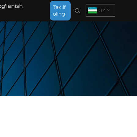
og'lanish
Taklif
UZ
oling