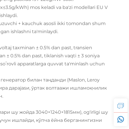
Ox≤3.5g/kWh) mos keladi va ba'zi modellari EU V
shlaydi.
buzuvchi + kauchuk asosli ikki tomondan shum
gan ishlashni ta'minlaydi.
i voltaj taxminan ± 0.5% dan past, transien
n ± 0.5% dan past, tiklanish vaqti ± 3 soniya
ik soʻrovli apparatlarga quvvat ta'minlash uchun
енератор билан таңданди (Maslon, Leroy
хира дарajasи, ўртак волтаажи ишламоқчилик
н.
ри шу жойда 3040×1240×1815мм), og'irligi шу
иш учун ишлайди, кўпча ёйна берганингизни