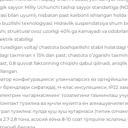
gik sayyor: Milliy Uchunchi tashqi sayyor standartiga (N
yasi bilan uyumli, nisbatan past karbonli ishlangan holda i
buzilishi texnologiyasi: Hidravlik suspendatsiya shum 
ishi, struktural ovoz uzorligi 40% ga kamayadi va odobrlan
lektrik stabilligi
 turadigan voltaj/ chastota boshqarilishi: stabil holatdag
dagi taxminan ± 15% dan past; chastota oʻzgarishi taxmina
ast, 0.8 quvvat faktorining chiqishi qabul qilinadi, aniql
allangan.
атор конфигурацияси: уламчаларсиз өз ортқўйишли г
 брендлари сифатида), H-клас инсуляцияси, IP22 за
 электрик чыгармасининг тозалигини таъминлаш учу
. Компакт тузилма ва кучли мухитга ён алмашувчилеги
рал тузилма: пулда хуш хуш кутармаси (типик олчамла
 2.7-2.8 тона, асосий ёйна 8-10 соат тўлquine эслат
йтириб беради.