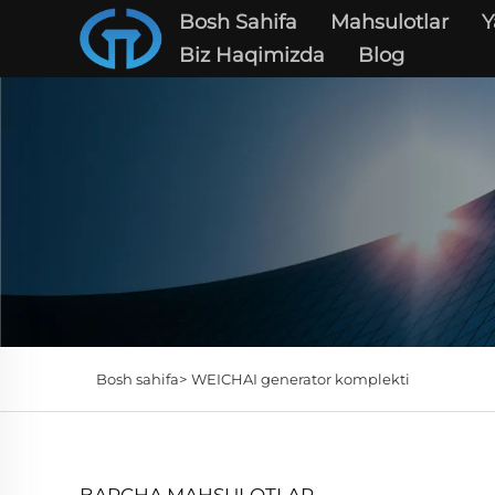
Bosh Sahifa
Mahsulotlar
Y
Biz Haqimizda
Blog
Bosh sahifa>
WEICHAI generator komplekti
BARCHA MAHSULOTLAR