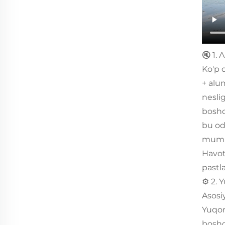
🔇 1. 
Ko'p 
+ alu
nesli
boshq
bu od
mumki
Havot
pastl
⚙️ 2.
Asosi
Yuqor
boshq