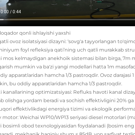
Aloqador qonli ishlayishi yaxshi
qatli ovoz isolatsiyasi dizayni: ‘sovg'a tayyorlangan to'q
miniyum foyl refleksiya qati’ning uch qatli murakkab stru
gi mos kelmaydigan anekhoik sistemasi bilan birga, 7m 
arish mumkin va ba'zi yangi modellari hatta 1m masofad
diy apparatlaridan hamcha 1/3 pastroqdir. Ovoz darajasi 
n, bu oddiy apparatlaridan hamcha 1/3 pastroqdir.
i kanallarining optimizatsiyasi: Refluks havoti kanal dizay
ab olishga yordam beradi va sochish effektivligini 20% ga 
 Yuqori effektivlikdagi energiya tizimi va ekologik perform
y motor: Weichai WP10/WP13 seriyasi diesel motorlari (m
i bosimli obod texnologiyasidan foydalanadi (bosim eng yu
aradi, mekhanik haqiqiy shum ≤ 85dB, yon sarfiyat tezli