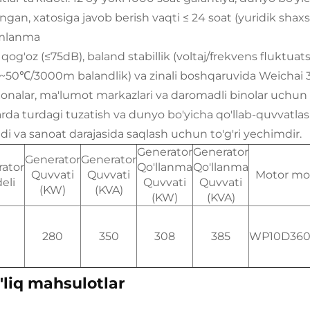
ngan, xatosiga javob berish vaqti ≤ 24 soat (yuridik shaxs
amlanma
 qog'oz (≤75dB), baland stabillik (voltaj/frekvens fluktu
~50℃/3000m balandlik) va zinali boshqaruvida Weichai
xonalar, ma'lumot markazlari va daromadli binolar uchun 
arda turdagi tuzatish va dunyo bo'yicha qo'llab-quvvatlas
adi va sanoat darajasida saqlash uchun to'g'ri yechimdir.
Generator
Generator
Generator
Generator
ator
Qo'llanma
Qo'llanma
Quvvati
Quvvati
Motor mo
eli
Quvvati
Quvvati
(KW)
(KVA)
(KW)
(KVA)
280
350
308
385
WP10D360
'liq mahsulotlar