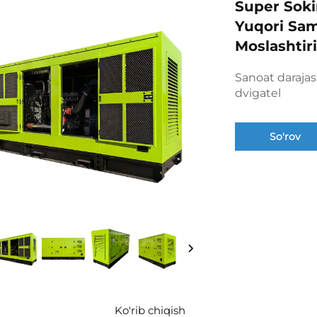
Super Soki
Yuqori Sama
Moslashtir
Sanoat darajas
dvigatel
So'rov
Ko'rib chiqish