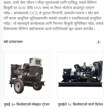
दक्षता, लामो सेवा जीवन र तीव्र सुरुवातको लागि प्रसिद्ध, यसले विभिन्न
बिजुली दर (kW देखि MW सम्म) मा स्थिर भोल्टेज आउटपुट प्रदान
गर्दछ। आजकलको DGS ले दूरस्थ निगरानी, उत्सर्जन पालना र शोर कम
गर्ने जस्ता आधुनिक सुविधाहरूसँग यसको प्रदर्शन र स्थायित्वलाई सन्तुलित
गर्दछ। यो महत्त्वपूर्ण कार्यहरूका लागि निरन्तर बिजुली सुनिश्चित गर्दछ, जसले
विश्वभरका विभिन्न उद्योगहरूमा ऊर्जा प्रतिरोधको मूल आधार बनाउँछ।
सबै उत्पादनहरू
युचाई ३० किलोवाटको मोबाइल ट्रेलर
युचाईले १८ किलोवाटको सानो डिजेल