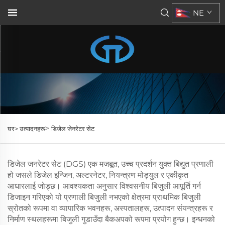
NE
>
घर>
उत्पादनहरू
डिजेल जेनरेटर सेट
डिजेल जनरेटर सेट (DGS) एक मजबूत, उच्च प्रदर्शन युक्त बिद्युत प्रणाली
हो जसले डिजेल इन्जिन, अल्टरनेटर, नियन्त्रण मोड्युल र एकीकृत
आधारलाई जोड्छ। आवश्यकता अनुसार विश्वसनीय बिजुली आपूर्ति गर्न
डिजाइन गरिएको यो प्रणाली बिजुली नभएको क्षेत्रमा प्राथमिक बिजुली
स्रोतको रूपमा वा व्यापारिक भवनहरू, अस्पतालहरू, उत्पादन संयन्त्रहरू र
निर्माण स्थलहरूमा बिजुली गुडाउँदा बैकअपको रूपमा प्रयोग हुन्छ। इन्धनको