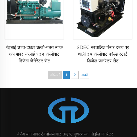
वेइचाई उच्च-दक्षता ऊर्जा-बचत ब्याक
SDEC स्वचालित स्थिर दबाव प्र
अप पावर सप्लाई १३२ किलोवाट
णाली ३५ किलोवाट कोल्ड स्टार्ट
डिजेल जेनेरेटर सेट
डिजेल जेनरेटर सेट
अघिल्लो
1
2
अर्को
वेफँग याग पावर टेक्नोलजीबाट उत्कृष्ट गुणस्तरका डिझेल जनरेटर