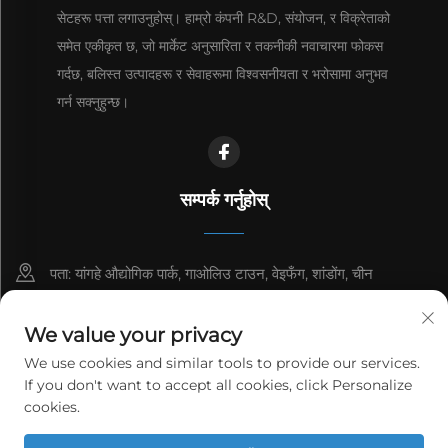
सेटहरू पत्ता लगाउनुहोस्। हाम्रो कंपनी R&D, संयोजन, र विक्रेताको
समेत एकीकृत छ, जो मार्केट अनुसारिता र तकनीकी नवाचारमा फोकस
गर्दछ, बलिस्त उत्पादहरू र सेवाहरूमा विश्वसनीयता र भरोसामा अनुभव
गर्न सक्नुहुन्छ।
सम्पर्क गर्नुहोस्
पता: यांगहे औद्योगिक पार्क, गाओलिउ टाउन, वेइफँग, शांडोंग, चीन
8615006666497
We value your privacy
[email protected]
We use cookies and similar tools to provide our services.
If you don't want to accept all cookies, click Personalize
cookies.
कॉपीराइट © २०२६ वेईफाङ याग पावर टेक्नोलोजी कं, लिमिटेड। सर्वाधिकार सुरक्षित।