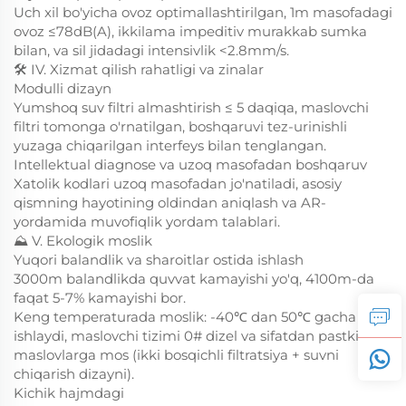
Uch xil bo'yicha ovoz optimallashtirilgan, 1m masofadagi
ovoz ≤78dB(A), ikkilama impeditiv murakkab sumka
bilan, va sil jidadagi intensivlik <2.8mm/s.
🛠️ IV. Xizmat qilish rahatligi va zinalar
Modulli dizayn
Yumshoq suv filtri almashtirish ≤ 5 daqiqa, maslovchi
filtri tomonga o'rnatilgan, boshqaruvi tez-urinishli
yuzaga chiqarilgan interfeys bilan tenglangan.
Intellektual diagnose va uzoq masofadan boshqaruv
Xatolik kodlari uzoq masofadan jo'natiladi, asosiy
qismning hayotining oldindan aniqlash va AR-
yordamida muvofiqlik yordam talablari.
⛰️ V. Ekologik moslik
Yuqori balandlik va sharoitlar ostida ishlash
3000m balandlikda quvvat kamayishi yo'q, 4100m-da
faqat 5-7% kamayishi bor.
Keng temperaturada moslik: -40℃ dan 50℃ gacha
ishlaydi, maslovchi tizimi 0# dizel va sifatdan pastki
maslovlarga mos (ikki bosqichli filtratsiya + suvni
chiqarish dizayni).
Kichik hajmdagi