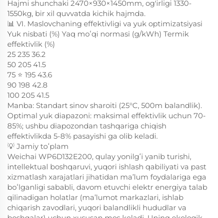
Hajmi shunchaki 2470×930×1450mm, og'irligi 1330-
1550kg, bir xil quvvatda kichik hajmda.
📊 VI. Maslovchaning effektivligi va yuk optimizatsiyasi
Yuk nisbati (%) Yaq moʻqi normasi (g/kWh) Termik
effektivlik (%)
25 235 36.2
50 205 41.5
75 ⭐️ 195 43.6
90 198 42.8
100 205 41.5
Manba: Standart sinov sharoiti (25°C, 500m balandlik).
Optimal yuk diapazoni: maksimal effektivlik uchun 70-
85%; ushbu diapozondan tashqariga chiqish
effektivlikda 5-8% pasayishi ga olib keladi.
💡 Jamiy toʻplam
Weichai WP6D132E200, qulay yonilgʻi yanib turishi,
intellektual boshqaruvi, yuqori ishlash qabiliyati va past
xizmatlash xarajatlari jihatidan maʼlum foydalariga ega
boʻlganligi sababli, davom etuvchi elektr energiya talab
qilinadigan holatlar (maʼlumot markazlari, ishlab
chiqarish zavodlari, yuqori balandlikli hududlar va
boshqalar) uchun xususan mos keladi. Uning ekologik