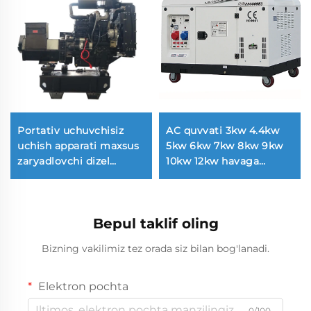
Portativ uchuvchisiz
AC quvvati 3kw 4.4kw
uchish apparati maxsus
5kw 6kw 7kw 8kw 9kw
zaryadlovchi dizel
10kw 12kw havaga
generatori to'plami
sochadigan benzin
generator
Bepul taklif oling
Bizning vakilimiz tez orada siz bilan bog'lanadi.
Elektron pochta
0/100