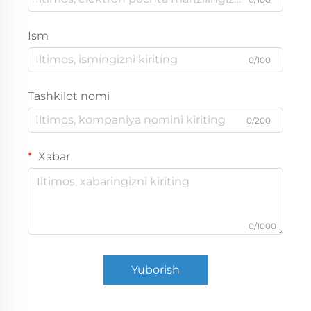
Ism
0/100
Tashkilot nomi
0/200
Xabar
0/1000
Yuborish