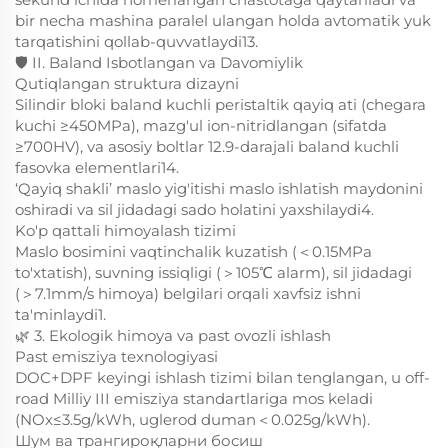
bir necha mashina paralel ulangan holda avtomatik yuk
tarqatishini qollab-quvvatlaydi13.
🛡️ II. Baland Isbotlangan va Davomiylik
Qutiqlangan struktura dizayni
Silindir bloki baland kuchli peristaltik qayiq ati (chegara
kuchi ≥450MPa), mazg'ul ion-nitridlangan (sifatda
≥700HV), va asosiy boltlar 12.9-darajali baland kuchli
fasovka elementlari14.
‘Qayiq shakli’ maslo yig'itishi maslo ishlatish maydonini
oshiradi va sil jidadagi sado holatini yaxshilaydi4.
Ko'p qattali himoyalash tizimi
Maslo bosimini vaqtinchalik kuzatish (＜0.15MPa
to'xtatish), suvning issiqligi (＞105℃ alarm), sil jidadagi
(＞7.1mm/s himoya) belgilari orqali xavfsiz ishni
ta'minlaydi1.
🌿 3. Ekologik himoya va past ovozli ishlash
Past emisziya texnologiyasi
DOC+DPF keyingi ishlash tizimi bilan tenglangan, u off-
road Milliy III emisziya standartlariga mos keladi
(NOx≤3.5g/kWh, uglerod duman＜0.025g/kWh).
Шум ва трангироқларни босиш