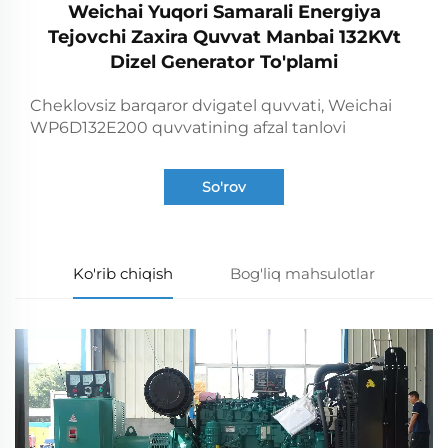
Weichai Yuqori Samarali Energiya
Tejovchi Zaxira Quvvat Manbai 132KVt
Dizel Generator To'plami
Cheklovsiz barqaror dvigatel quvvati, Weichai
WP6D132E200 quvvatining afzal tanlovi
So'rov
Ko'rib chiqish
Bog'liq mahsulotlar