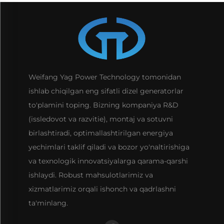
Weifang Yag Power Technology tomonidan
ishlab chiqilgan eng sifatli dizel generatorlar
to'plamini toping. Bizning kompaniya R&D
(issledovot va razvitie), montaj va sotuvni
birlashtiradi, optimallashtirilgan energiya
yechimlari taklif qiladi va bozor yo'naltirishiga
va texnologik innovatsiyalarga qarama-qarshi
ishlaydi. Robust mahsulotlarimiz va
xizmatlarimiz orqali ishonch va qadrlashni
ta'minlang.