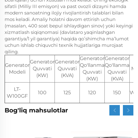
sifatli (Milliy III emisyon) va past ovozli dizayni hamda
modern sanoatning ilojiy rivojlantirish talablari bilan
mos keladi. Amaliy holatni davom ettirish uchun
(masalan, 400 soat bepul ishlaydigan sinov) yoki keyingi
xizmatlash siqiqnomasi (davlataro yaqinlashgan
garantiya/1 yil garantiya) haqida qoʻshimcha maʼlumot
uchun ishlab chiquvchi texnik hujjatlariga murojaat
qiling.
Generator
Generator
Generator
Generator
Generator
Qo'llanma
Qo'llanma
Quvvati
Quvvati
Mo
Modeli
Quvvati
Quvvati
(KW)
(KVA)
(KW)
(KVA)
LT-
100
125
120
150
WP
W100GF
Bog'liq mahsulotlar