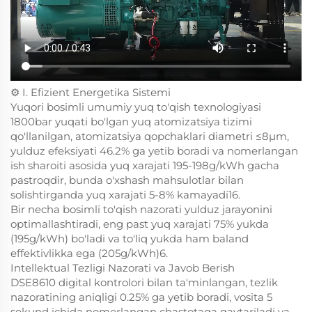
⚙️ I. Efizient Energetika Sistemi
Yuqori bosimli umumiy yuq to'qish texnologiyasi
1800bar yuqati bo'lgan yuq atomizatsiya tizimi
qo'llanilgan, atomizatsiya qopchaklari diametri ≤8μm,
yulduz efeksiyati 46.2% ga yetib boradi va nomerlangan
ish sharoiti asosida yuq xarajati 195-198g/kWh gacha
pastroqdir, bunda o'xshash mahsulotlar bilan
solishtirganda yuq xarajati 5-8% kamayadi16.
Bir necha bosimli to'qish nazorati yulduz jarayonini
optimallashtiradi, eng past yuq xarajati 75% yukda
(195g/kWh) bo'ladi va to'liq yukda ham baland
effektivlikka ega (205g/kWh)6.
Intellektual Tezligi Nazorati va Javob Berish
DSE8610 digital kontrolori bilan ta'minlangan, tezlik
nazoratining aniqligi 0.25% ga yetib boradi, vosita 5
sekund ichida nomerlangan chastotaga qaytariladi va