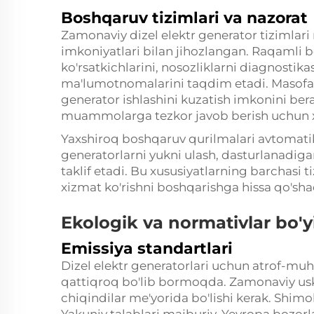
Boshqaruv tizimlari va nazorat
Zamonaviy dizel elektr generator tizimlar
imkoniyatlari bilan jihozlangan. Raqamli b
ko'rsatkichlarini, nosozliklarni diagnosti
ma'lumotnomalarini taqdim etadi. Masofad
generator ishlashini kuzatish imkonini ber
muammolarga tezkor javob berish uchun x
Yaxshiroq boshqaruv qurilmalari avtomatik 
generatorlarni yukni ulash, dasturlanadigan
taklif etadi. Bu xususiyatlarning barchasi
xizmat ko'rishni boshqarishga hissa qo'sha
Ekologik va normativlar bo'y
Emissiya standartlari
Dizel elektr generatorlari uchun atrof-muh
qattiqroq bo'lib bormoqda. Zamonaviy usk
chiqindilar me'yorida bo'lishi kerak. Shim
Yakuniy talablari majburiy, Yevropa bozorla