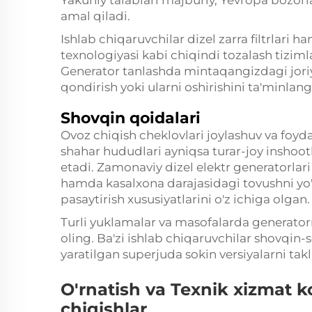
amal qiladi.
Ishlab chiqaruvchilar dizel zarra filtrlari 
texnologiyasi kabi chiqindi tozalash tiziml
Generator tanlashda mintaqangizdagi joriy
qondirish yoki ularni oshirishini ta'minlang
Shovqin qoidalari
Ovoz chiqish cheklovlari joylashuv va foyd
shahar hududlari ayniqsa turar-joy inshootl
etadi. Zamonaviy dizel elektr generatorlari 
hamda kasalxona darajasidagi tovushni yo'q
pasaytirish xususiyatlarini o'z ichiga olgan.
Turli yuklamalar va masofalarda generator
oling. Ba'zi ishlab chiqaruvchilar shovqin
yaratilgan superjuda sokin versiyalarni takli
O'rnatish va Texnik xizmat ko
chiqishlar