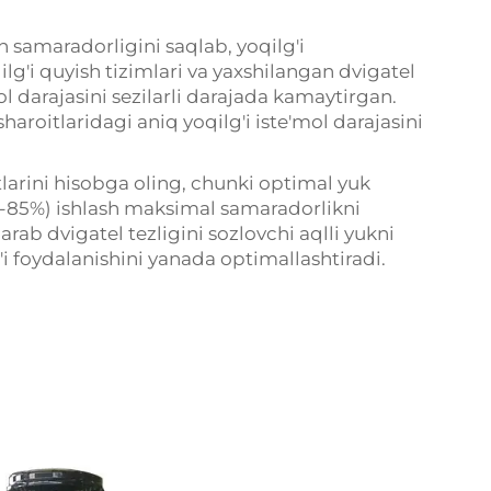
h samaradorligini saqlab, yoqilg'i
ilg'i quyish tizimlari va yaxshilangan dvigatel
l darajasini sezilarli darajada kamaytirgan.
haroitlaridagi aniq yoqilg'i iste'mol darajasini
arini hisobga oling, chunki optimal yuk
-85%) ishlash maksimal samaradorlikni
rab dvigatel tezligini sozlovchi aqlli yukni
'i foydalanishini yanada optimallashtiradi.