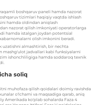
i raqamli boshqaruv paneli hamda nazorat
oshqaruv tizimlari haqiqiy vaqtda ishlash
kasini hamda oldindan aniqlash
an nazorat qilish imkoniyati operatorlarga
adi hamda istalgan joydan potentsial
abarnomalarni olish imkonini beradi.
uzatishni almashtirish, bir nechta
 mashg'ulot jadvallari kabi funksiyalarni
 tizim ishonchliligiga hamda soddaroq texnik
di.
icha soliq
itni muhofaza qilish qoidalari doimiy ravishda
unalar o'lchami va maqsadiga qarab, aniq
oliy Amerikada ko'plab sohalarda Faza 4
ri esa Yevropa Ittifoqi Faza V qoidalariga