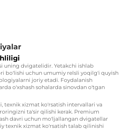
iyalar
liligi
 uning dvigatelidir. Yetakchi ishlab
ri bo'lishi uchun umumiy relsli yoqilg'i quyish
ologiyalarni joriy etadi. Foydalanish
arda o'xshash sohalarda sinovdan o'tgan
texnik xizmat ko'rsatish intervallari va
oringizni ta'sir qilishi kerak. Premium
lash davri uchun mo'ljallangan dvigatellar
y texnik xizmat ko'rsatish talab qilinishi