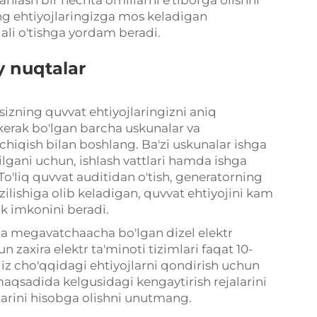
ing ehtiyojlaringizga mos keladigan
qali o'tishga yordam beradi.
y nuqtalar
 sizning quvvat ehtiyojlaringizni aniq
 kerak bo'lgan barcha uskunalar va
hiqish bilan boshlang. Ba'zi uskunalar ishga
lgani uchun, ishlash vattlari hamda ishga
. To'liq quvvat auditidan o'tish, generatorning
zilishiga olib keladigan, quvvat ehtiyojini kam
k imkonini beradi.
a megavatchaacha bo'lgan dizel elektr
n zaxira elektr ta'minoti tizimlari faqat 10-
iz cho'qqidagi ehtiyojlarni qondirish uchun
maqsadida kelgusidagi kengaytirish rejalarini
arini hisobga olishni unutmang.