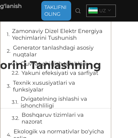
g'lanish
TAKLIFNI
Mundarija
UZ
OLING
Zamonaviy Dizel Elektr Energiya
Yechimlarini Tushunish
Generator tanlashdagi asosiy
nuqtalar
torini Tanlashning
Quvvat chiqish talablari
Yakuni efeksiyati va sarfiyat
Texnik xususiyatlari va
funksiyalar
Dvigatelning ishlashi va
ishonchliligi
Boshqaruv tizimlari va
nazorat
Ekologik va normativlar bo'yicha