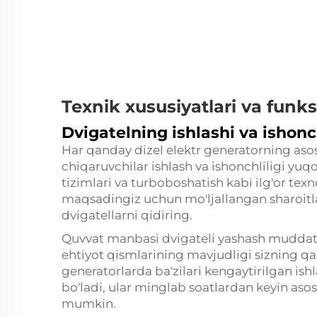
Texnik xususiyatlari va funks
Dvigatelning ishlashi va ishonch
Har qanday dizel elektr generatorning asosi
chiqaruvchilar ishlash va ishonchliligi yuqo
tizimlari va turboboshatish kabi ilg'or texn
maqsadingiz uchun mo'ljallangan sharoitl
dvigatellarni qidiring.
Quvvat manbasi dvigateli yashash muddati, 
ehtiyot qismlarining mavjudligi sizning qar
generatorlarda ba'zilari kengaytirilgan ish
bo'ladi, ular minglab soatlardan keyin asosi
mumkin.