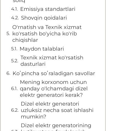
soliq
Emissiya standartlari
Shovqin qoidalari
O'rnatish va Texnik xizmat
ko'rsatish bo'yicha ko'rib
chiqishlar
Maydon talablari
Texnik xizmat ko'rsatish
dasturlari
Koʻpincha soʻraladigan savollar
Mening korxonom uchun
qanday o'lchamdagi dizel
elektr generatori kerak?
Dizel elektr generatori
uzluksiz necha soat ishlashi
mumkin?
Dizel elektr generatorining