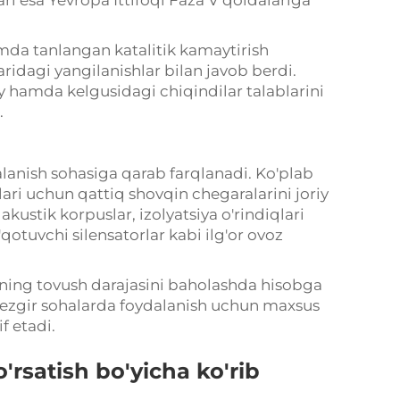
hamda tanlangan katalitik kamaytirish
aridagi yangilanishlar bilan javob berdi.
 hamda kelgusidagi chiqindilar talablarini
.
alanish sohasiga qarab farqlanadi. Ko'plab
ari uchun qattiq shovqin chegaralarini joriy
akustik korpuslar, izolyatsiya o'rindiqlari
otuvchi silensatorlar kabi ilg'or ovoz
ning tovush darajasini baholashda hisobga
-sezgir sohalarda foydalanish uchun maxsus
f etadi.
'rsatish bo'yicha ko'rib