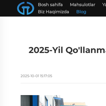
Bosh sahifa
Mahsulotlar
Y
Biz Haqimizda
Blog
2025-Yil Qo'llanm
2025-10-01 15:17:05