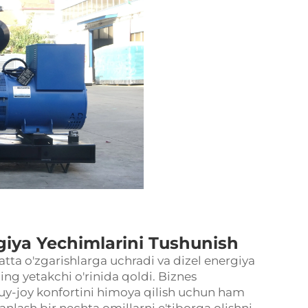
giya Yechimlarini Tushunish
atta o'zgarishlarga uchradi va
dizel energiya
ing yetakchi o'rinida qoldi. Biznes
 uy-joy konfortini himoya qilish uchun ham
tanlash bir nechta omillarni e'tiborga olishni