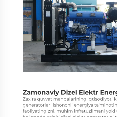
Zamonaviy Dizel Elektr Ener
Zaxira quvvat manbalarining iqtisodiyoti k
generatorlari
ishonchli energiya ta'minotin
faoliyatingizni, muhim infratuzilmani yoki
bo'lganda, to'g'ri dizel elektr generatorini 