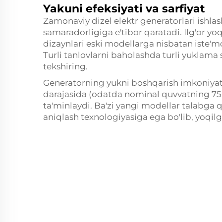
Yakuni efeksiyati va sarfiyat
Zamonaviy dizel elektr generatorlari ishlas
samaradorligiga e'tibor qaratadi. Ilg'or yoq
dizaynlari eski modellarga nisbatan iste'mo
Turli tanlovlarni baholashda turli yuklama s
tekshiring.
Generatorning yukni boshqarish imkoniyatl
darajasida (odatda nominal quvvatning 75
ta'minlaydi. Ba'zi yangi modellar talabga qa
aniqlash texnologiyasiga ega bo'lib, yoqilg