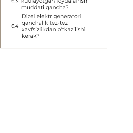
kutilayotgan foydalanish
muddati qancha?
Dizel elektr generatori
qanchalik tez-tez
xavfsizlikdan o'tkazilishi
kerak?