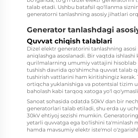
talab etadi. Ushbu batafsil qo'llanma sizn
generatorni tanlashning asosiy jihatlari or
Generator tanlashdagi asosi
Quvvat chiqish talablari
Dizel elektr generatorini tanlashning asosi
aniqlashga asoslanadi. Bir vaqtda ishlashi
qurilmalarning umumiy vattajini hisoblab c
tushish davrida qo'shimcha quvvat talab qi
tushirish vattlarini ham kiritishingiz kerak
ortiqcha yuklanishiga va potentsial tizim u
baholash kabi tarqoq xatoga yo'l qo'ymasli
Sanoat sohasida odatda 50kV dan bir nech
generatorlari talab etiladi, shu erda uy uchu
30kV ehtiyoj sezishi mumkin. Generatoring
yetarli quvvatga ega bo'lishini ta'minlash 
hamda mavsumiy elektr iste'mol o'zgarishl