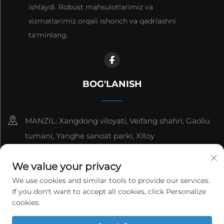
ishlaydi. Robust mahsulotlarimiz va
xizmatlarimiz orqali ishonch va qadrlashni
ta'minlang.
BOG'LANISH
MANZIL: Xangdong viloyati, Veifang shahri, Gaoliu
tumani, Yanghe sanoat parki, Xitoy
8615006666497
We value your privacy
[email protected]
We use cookies and similar tools to provide our services.
If you don't want to accept all cookies, click Personalize
cookies.
Copyright © WeiFang Yag Power Technology Co.,Ltd.