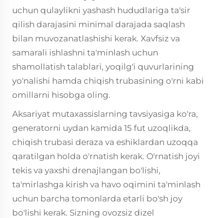
uchun qulaylikni yashash hududlariga ta'sir
qilish darajasini minimal darajada saqlash
bilan muvozanatlashishi kerak. Xavfsiz va
samarali ishlashni ta'minlash uchun
shamollatish talablari, yoqilg'i quvurlarining
yo'nalishi hamda chiqish trubasining o'rni kabi
omillarni hisobga oling.
Aksariyat mutaxassislarning tavsiyasiga ko'ra,
generatorni uydan kamida 15 fut uzoqlikda,
chiqish trubasi deraza va eshiklardan uzoqqa
qaratilgan holda o'rnatish kerak. O'rnatish joyi
tekis va yaxshi drenajlangan bo'lishi,
ta'mirlashga kirish va havo oqimini ta'minlash
uchun barcha tomonlarda etarli bo'sh joy
bo'lishi kerak. Sizning ovozsiz dizel