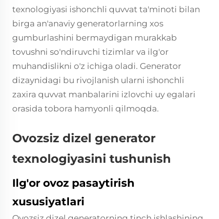
texnologiyasi ishonchli quvvat ta'minoti bilan
birga an'anaviy generatorlarning xos
gumburlashini bermaydigan murakkab
tovushni so'ndiruvchi tizimlar va ilg'or
muhandislikni o'z ichiga oladi. Generator
dizaynidagi bu rivojlanish ularni ishonchli
zaxira quvvat manbalarini izlovchi uy egalari
orasida tobora hamyonli qilmoqda.
Ovozsiz dizel generator
texnologiyasini tushunish
Ilg'or ovoz pasaytirish
xususiyatlari
Ovozsiz dizel generatorning tinch ishlashining