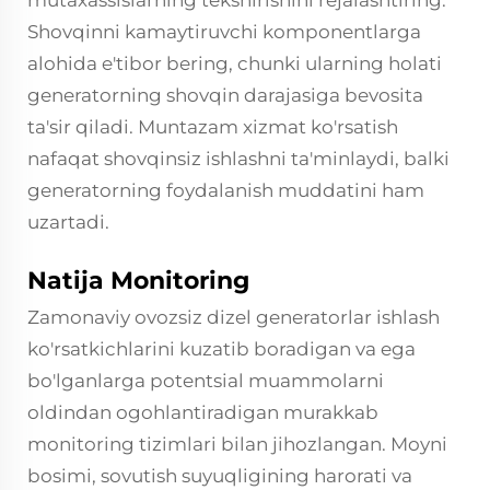
mutaxassislarning tekshirishini rejalashtiring.
Shovqinni kamaytiruvchi komponentlarga
alohida e'tibor bering, chunki ularning holati
generatorning shovqin darajasiga bevosita
ta'sir qiladi. Muntazam xizmat ko'rsatish
nafaqat shovqinsiz ishlashni ta'minlaydi, balki
generatorning foydalanish muddatini ham
uzartadi.
Natija Monitoring
Zamonaviy ovozsiz dizel generatorlar ishlash
ko'rsatkichlarini kuzatib boradigan va ega
bo'lganlarga potentsial muammolarni
oldindan ogohlantiradigan murakkab
monitoring tizimlari bilan jihozlangan. Moyni
bosimi, sovutish suyuqligining harorati va