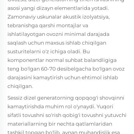
asosi yangi dizayn elementlarida yotadi.
Zamonaviy uskunalar akustik izolyatsiya,
tebranishga qarshi montajlar va
ishlatilayotgan ovozni minimal darajada
saqlash uchun maxsus ishlab chiqilgan
susturitelarni o'z ichiga oladi. Bu
komponentlar normal suhbat balandligiga
teng bo'lgan 60-70 desibelgacha bo'lgan ovoz
darajasini kamaytirish uchun ehtimol ishlab
chiqilgan.
Sessiz dizel generatorning qopqog'i shovqinni
kamaytirishda muhim rol o'ynaydi. Yuqori
sifatli tovushni so'rish qobig'i tovushni yutuvchi
materiallarning bir nechta qatlamlaridan
tashkil topgan bo'lib, aynan muhandislik esa