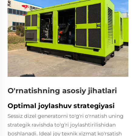
O'rnatishning asosiy jihatlari
Optimal joylashuv strategiyasi
Sessiz dizel generatorni to'g'ri o'rnatish uning
strategik ravishda to'g'ri joylashtirilishidan
boshlanadi. Ideal joy texnik xizmat ko'rsatish