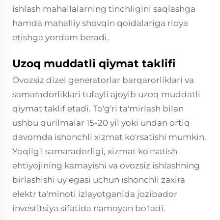
ishlash mahallalarning tinchligini saqlashga
hamda mahalliy shovqin qoidalariga rioya
etishga yordam beradi.
Uzoq muddatli qiymat taklifi
Ovozsiz dizel generatorlar barqarorliklari va
samaradorliklari tufayli ajoyib uzoq muddatli
qiymat taklif etadi. To'g'ri ta'mirlash bilan
ushbu qurilmalar 15-20 yil yoki undan ortiq
davomda ishonchli xizmat ko'rsatishi mumkin.
Yoqilg'i samaradorligi, xizmat ko'rsatish
ehtiyojining kamayishi va ovozsiz ishlashning
birlashishi uy egasi uchun ishonchli zaxira
elektr ta'minoti izlayotganida jozibador
investitsiya sifatida namoyon bo'ladi.