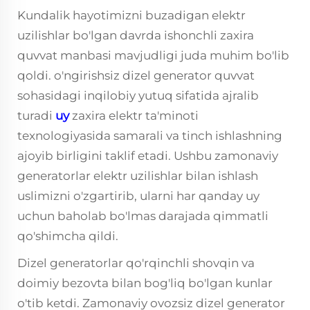
Kundalik hayotimizni buzadigan elektr
uzilishlar bo'lgan davrda ishonchli zaxira
quvvat manbasi mavjudligi juda muhim bo'lib
qoldi.
o'ngirishsiz dizel generator
quvvat
sohasidagi inqilobiy yutuq sifatida ajralib
turadi
uy
zaxira elektr ta'minoti
texnologiyasida samarali va tinch ishlashning
ajoyib birligini taklif etadi. Ushbu zamonaviy
generatorlar elektr uzilishlar bilan ishlash
uslimizni o'zgartirib, ularni har qanday uy
uchun baholab bo'lmas darajada qimmatli
qo'shimcha qildi.
Dizel generatorlar qo'rqinchli shovqin va
doimiy bezovta bilan bog'liq bo'lgan kunlar
o'tib ketdi. Zamonaviy ovozsiz dizel generator