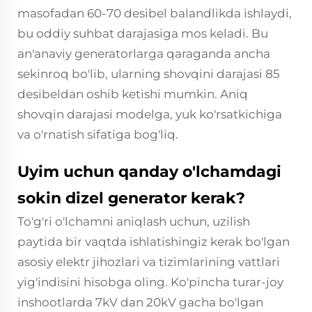
masofadan 60-70 desibel balandlikda ishlaydi,
bu oddiy suhbat darajasiga mos keladi. Bu
an'anaviy generatorlarga qaraganda ancha
sekinroq bo'lib, ularning shovqini darajasi 85
desibeldan oshib ketishi mumkin. Aniq
shovqin darajasi modelga, yuk ko'rsatkichiga
va o'rnatish sifatiga bog'liq.
Uyim uchun qanday o'lchamdagi
sokin dizel generator kerak?
To'g'ri o'lchamni aniqlash uchun, uzilish
paytida bir vaqtda ishlatishingiz kerak bo'lgan
asosiy elektr jihozlari va tizimlarining vattlari
yig'indisini hisobga oling. Ko'pincha turar-joy
inshootlarda 7kV dan 20kV gacha bo'lgan