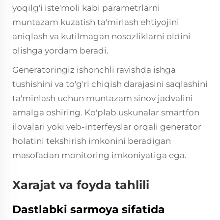
yoqilg'i iste'moli kabi parametrlarni
muntazam kuzatish ta'mirlash ehtiyojini
aniqlash va kutilmagan nosozliklarni oldini
olishga yordam beradi.
Generatoringiz ishonchli ravishda ishga
tushishini va to'g'ri chiqish darajasini saqlashini
ta'minlash uchun muntazam sinov jadvalini
amalga oshiring. Ko'plab uskunalar smartfon
ilovalari yoki veb-interfeyslar orqali generator
holatini tekshirish imkonini beradigan
masofadan monitoring imkoniyatiga ega.
Xarajat va foyda tahlili
Dastlabki sarmoya sifatida