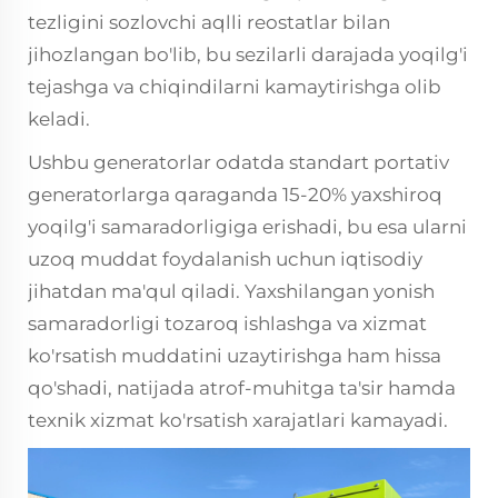
tezligini sozlovchi aqlli reostatlar bilan
jihozlangan bo'lib, bu sezilarli darajada yoqilg'i
tejashga va chiqindilarni kamaytirishga olib
keladi.
Ushbu generatorlar odatda standart portativ
generatorlarga qaraganda 15-20% yaxshiroq
yoqilg'i samaradorligiga erishadi, bu esa ularni
uzoq muddat foydalanish uchun iqtisodiy
jihatdan ma'qul qiladi. Yaxshilangan yonish
samaradorligi tozaroq ishlashga va xizmat
ko'rsatish muddatini uzaytirishga ham hissa
qo'shadi, natijada atrof-muhitga ta'sir hamda
texnik xizmat ko'rsatish xarajatlari kamayadi.