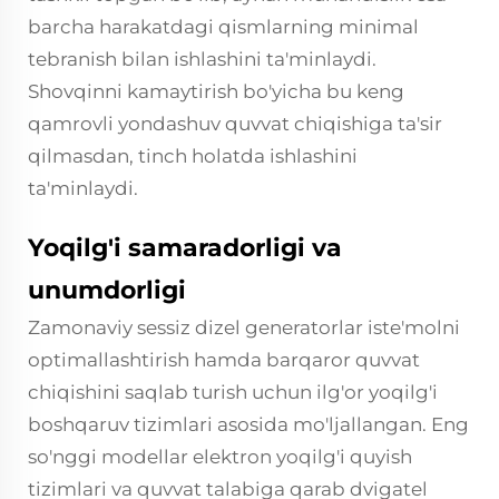
barcha harakatdagi qismlarning minimal
tebranish bilan ishlashini ta'minlaydi.
Shovqinni kamaytirish bo'yicha bu keng
qamrovli yondashuv quvvat chiqishiga ta'sir
qilmasdan, tinch holatda ishlashini
ta'minlaydi.
Yoqilg'i samaradorligi va
unumdorligi
Zamonaviy sessiz dizel generatorlar iste'molni
optimallashtirish hamda barqaror quvvat
chiqishini saqlab turish uchun ilg'or yoqilg'i
boshqaruv tizimlari asosida mo'ljallangan. Eng
so'nggi modellar elektron yoqilg'i quyish
tizimlari va quvvat talabiga qarab dvigatel