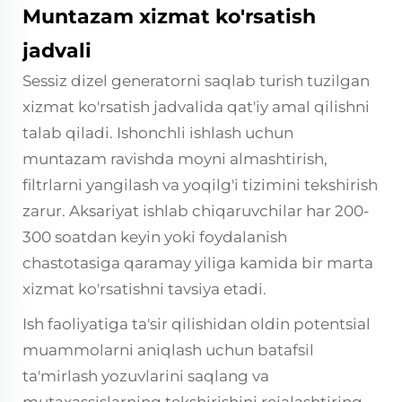
Muntazam xizmat ko'rsatish
jadvali
Sessiz dizel generatorni saqlab turish tuzilgan
xizmat ko'rsatish jadvalida qat'iy amal qilishni
talab qiladi. Ishonchli ishlash uchun
muntazam ravishda moyni almashtirish,
filtrlarni yangilash va yoqilg'i tizimini tekshirish
zarur. Aksariyat ishlab chiqaruvchilar har 200-
300 soatdan keyin yoki foydalanish
chastotasiga qaramay yiliga kamida bir marta
xizmat ko'rsatishni tavsiya etadi.
Ish faoliyatiga ta'sir qilishidan oldin potentsial
muammolarni aniqlash uchun batafsil
ta'mirlash yozuvlarini saqlang va