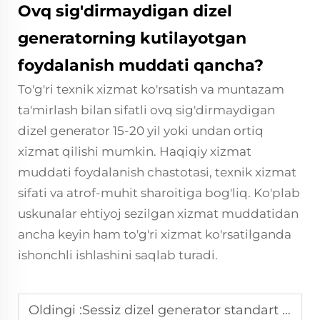
Ovq sig'dirmaydigan dizel
generatorning kutilayotgan
foydalanish muddati qancha?
To'g'ri texnik xizmat ko'rsatish va muntazam
ta'mirlash bilan sifatli ovq sig'dirmaydigan
dizel generator 15-20 yil yoki undan ortiq
xizmat qilishi mumkin. Haqiqiy xizmat
muddati foydalanish chastotasi, texnik xizmat
sifati va atrof-muhit sharoitiga bog'liq. Ko'plab
uskunalar ehtiyoj sezilgan xizmat muddatidan
ancha keyin ham to'g'ri xizmat ko'rsatilganda
ishonchli ishlashini saqlab turadi.
Oldingi :
Sessiz dizel generator standart bilan solishtirilganda: 10 dB shovqin kamaytirish sinovi