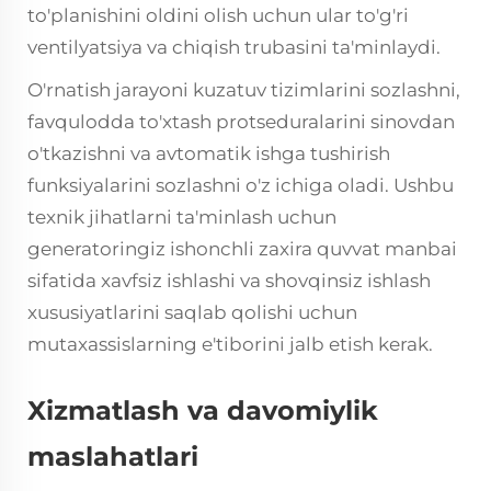
to'planishini oldini olish uchun ular to'g'ri
ventilyatsiya va chiqish trubasini ta'minlaydi.
O'rnatish jarayoni kuzatuv tizimlarini sozlashni,
favqulodda to'xtash protseduralarini sinovdan
o'tkazishni va avtomatik ishga tushirish
funksiyalarini sozlashni o'z ichiga oladi. Ushbu
texnik jihatlarni ta'minlash uchun
generatoringiz ishonchli zaxira quvvat manbai
sifatida xavfsiz ishlashi va shovqinsiz ishlash
xususiyatlarini saqlab qolishi uchun
mutaxassislarning e'tiborini jalb etish kerak.
Xizmatlash va davomiylik
maslahatlari