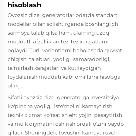
hisoblash
Ovozsiz dizel generatorlar odatda standart
modellar bilan solishtirganda boshlang'ich
sarmoya talab qilsa ham, ularning uzoq
muddatli afzalliklari tez-tez xarajatlarni
oqlaydi. Turli variantlarni baholashda quvvat
chiqishi talablari, yoqilg'i samaradorligi,
ta'mirlash xarajatlari va kutilayotgan
foydalanish muddati kabi omillarni hisobga
oling.
Sifatli ovozsiz dizel generatorga investitsiya
ko'pincha yoqilg'i iste'molini kamaytirish,
texnik xizmat ko'rsatish ehtiyojini pasaytirish
va mulk qiymatini oshirish orqali o'zini paydo
qiladi. Shuningdek, tovushni kamaytiruvchi