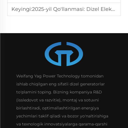
Keyingi:
2025-yil Qo'llanmasi: Dizel Elektr Generatorini Tanlashning To'g'ri Usullari
Weifang Yag Power Technology tomonidan
ishlab chiqilgan eng sifatli dizel generatorlar
to'plamini toping. Bizning kompaniya R&D
(issledovot va razvitie), montaj va sotuvni
birlashtiradi, optimallashtirilgan energiya
yechimlari taklif qiladi va bozor yo'naltirishiga
va texnologik innovatsiyalarga qarama-qarshi