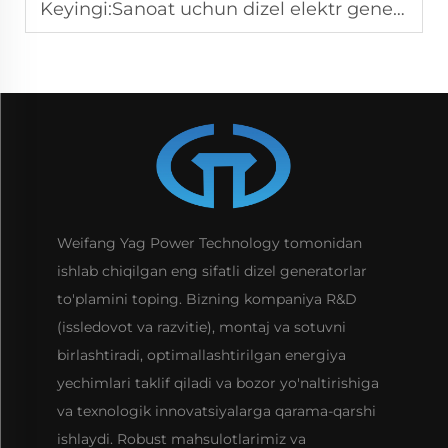
Keyingi:
Sanoat uchun dizel elektr generatori: O'lchash bo'yicha qo'lanma
Weifang Yag Power Technology tomonidan
ishlab chiqilgan eng sifatli dizel generatorlar
to'plamini toping. Bizning kompaniya R&D
(issledovot va razvitie), montaj va sotuvni
birlashtiradi, optimallashtirilgan energiya
yechimlari taklif qiladi va bozor yo'naltirishiga
va texnologik innovatsiyalarga qarama-qarshi
ishlaydi. Robust mahsulotlarimiz va