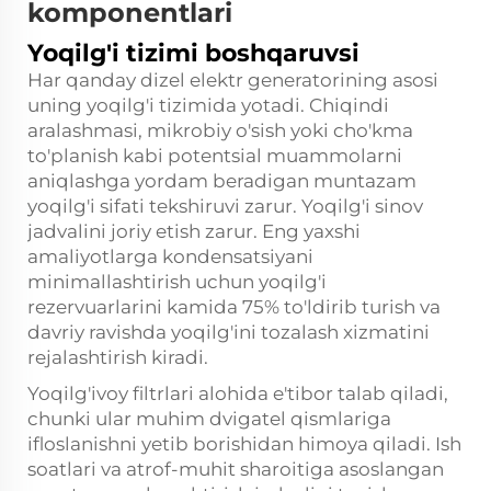
komponentlari
Yoqilg'i tizimi boshqaruvsi
Har qanday dizel elektr generatorining asosi
uning yoqilg'i tizimida yotadi. Chiqindi
aralashmasi, mikrobiy o'sish yoki cho'kma
to'planish kabi potentsial muammolarni
aniqlashga yordam beradigan muntazam
yoqilg'i sifati tekshiruvi zarur. Yoqilg'i sinov
jadvalini joriy etish zarur. Eng yaxshi
amaliyotlarga kondensatsiyani
minimallashtirish uchun yoqilg'i
rezervuarlarini kamida 75% to'ldirib turish va
davriy ravishda yoqilg'ini tozalash xizmatini
rejalashtirish kiradi.
Yoqilg'ivoy filtrlari alohida e'tibor talab qiladi,
chunki ular muhim dvigatel qismlariga
ifloslanishni yetib borishidan himoya qiladi. Ish
soatlari va atrof-muhit sharoitiga asoslangan