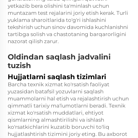
yetkazib bera olishini ta'minlash uchun
muntazam test rejalarini joriy etish kerak. Turli
yuklama sharoitlarida to'g'ri ishlashini
tekshirish uchun sinov davomida kuchlanishni
tartibga solish va chastotaning barqarorligini
nazorat qilish zarur.
Oldindan saqlash jadvalini
tuzish
Hujjatlarni saqlash tizimlari
Barcha texnik xizmat ko'rsatish faoliyat
yuzasidan batafsil yozuvlarni saqlash
muammolarni hal etish va rejalashtirish uchun
qimmatli tarixiy ma'lumotlarni beradi. Texnik
xizmat ko'rsatish muddatlari, ehtiyot
qismlarning almashtirilishi va ishlash
ko'rsatkichlarini kuzatib boruvchi to'liq
hujjatlashtirish tizimini joriy eting. Bu axborot