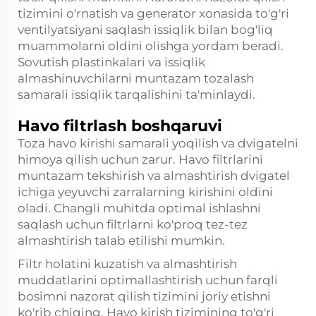
tizimini o'rnatish va generator xonasida to'g'ri
ventilyatsiyani saqlash issiqlik bilan bog'liq
muammolarni oldini olishga yordam beradi.
Sovutish plastinkalari va issiqlik
almashinuvchilarni muntazam tozalash
samarali issiqlik tarqalishini ta'minlaydi.
Havo filtrlash boshqaruvi
Toza havo kirishi samarali yoqilish va dvigatelni
himoya qilish uchun zarur. Havo filtrlarini
muntazam tekshirish va almashtirish dvigatel
ichiga yeyuvchi zarralarning kirishini oldini
oladi. Changli muhitda optimal ishlashni
saqlash uchun filtrlarni ko'proq tez-tez
almashtirish talab etilishi mumkin.
Filtr holatini kuzatish va almashtirish
muddatlarini optimallashtirish uchun farqli
bosimni nazorat qilish tizimini joriy etishni
ko'rib chiqing. Havo kirish tizimining to'g'ri