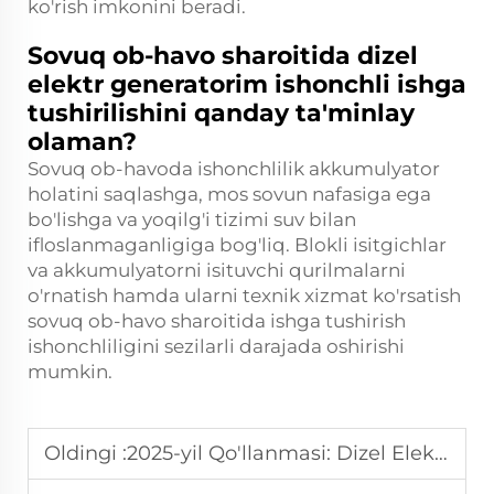
ko'rish imkonini beradi.
Sovuq ob-havo sharoitida dizel
elektr generatorim ishonchli ishga
tushirilishini qanday ta'minlay
olaman?
Sovuq ob-havoda ishonchlilik akkumulyator
holatini saqlashga, mos sovun nafasiga ega
bo'lishga va yoqilg'i tizimi suv bilan
ifloslanmaganligiga bog'liq. Blokli isitgichlar
va akkumulyatorni isituvchi qurilmalarni
o'rnatish hamda ularni texnik xizmat ko'rsatish
sovuq ob-havo sharoitida ishga tushirish
ishonchliligini sezilarli darajada oshirishi
mumkin.
Oldingi :
2025-yil Qo'llanmasi: Dizel Elektr Generatorini Tanlashning To'g'ri Usullari