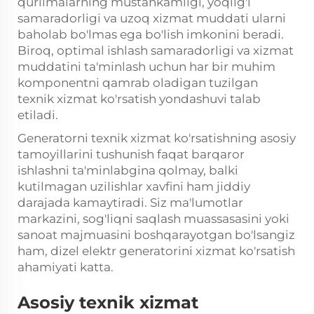
qurilmalarning mustahkamligi, yoqilg'i
samaradorligi va uzoq xizmat muddati ularni
baholab bo'lmas ega bo'lish imkonini beradi.
Biroq, optimal ishlash samaradorligi va xizmat
muddatini ta'minlash uchun har bir muhim
komponentni qamrab oladigan tuzilgan
texnik xizmat ko'rsatish yondashuvi talab
etiladi.
Generatorni texnik xizmat ko'rsatishning asosiy
tamoyillarini tushunish faqat barqaror
ishlashni ta'minlabgina qolmay, balki
kutilmagan uzilishlar xavfini ham jiddiy
darajada kamaytiradi. Siz ma'lumotlar
markazini, sog'liqni saqlash muassasasini yoki
sanoat majmuasini boshqarayotgan bo'lsangiz
ham, dizel elektr generatorini xizmat ko'rsatish
ahamiyati katta.
Asosiy texnik xizmat