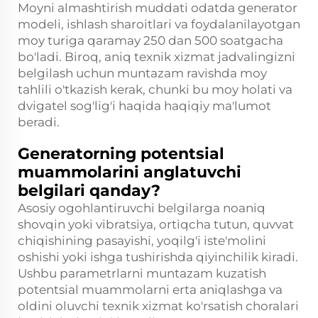
Moyni almashtirish muddati odatda generator
modeli, ishlash sharoitlari va foydalanilayotgan
moy turiga qaramay 250 dan 500 soatgacha
bo'ladi. Biroq, aniq texnik xizmat jadvalingizni
belgilash uchun muntazam ravishda moy
tahlili o'tkazish kerak, chunki bu moy holati va
dvigatel sog'lig'i haqida haqiqiy ma'lumot
beradi.
Generatorning potentsial
muammolarini anglatuvchi
belgilari qanday?
Asosiy ogohlantiruvchi belgilarga noaniq
shovqin yoki vibratsiya, ortiqcha tutun, quvvat
chiqishining pasayishi, yoqilg'i iste'molini
oshishi yoki ishga tushirishda qiyinchilik kiradi.
Ushbu parametrlarni muntazam kuzatish
potentsial muammolarni erta aniqlashga va
oldini oluvchi texnik xizmat ko'rsatish choralari