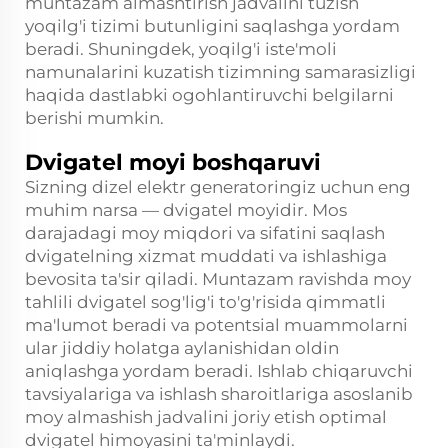
muntazam almashtirish jadvalini tuzish
yoqilg'i tizimi butunligini saqlashga yordam
beradi. Shuningdek, yoqilg'i iste'moli
namunalarini kuzatish tizimning samarasizligi
haqida dastlabki ogohlantiruvchi belgilarni
berishi mumkin.
Dvigatel moyi boshqaruvi
Sizning dizel elektr generatoringiz uchun eng
muhim narsa — dvigatel moyidir. Mos
darajadagi moy miqdori va sifatini saqlash
dvigatelning xizmat muddati va ishlashiga
bevosita ta'sir qiladi. Muntazam ravishda moy
tahlili dvigatel sog'lig'i to'g'risida qimmatli
ma'lumot beradi va potentsial muammolarni
ular jiddiy holatga aylanishidan oldin
aniqlashga yordam beradi. Ishlab chiqaruvchi
tavsiyalariga va ishlash sharoitlariga asoslanib
moy almashish jadvalini joriy etish optimal
dvigatel himoyasini ta'minlaydi.