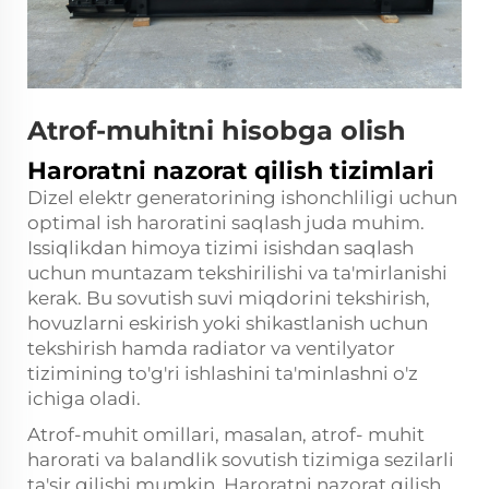
Atrof-muhitni hisobga olish
Haroratni nazorat qilish tizimlari
Dizel elektr generatorining ishonchliligi uchun
optimal ish haroratini saqlash juda muhim.
Issiqlikdan himoya tizimi isishdan saqlash
uchun muntazam tekshirilishi va ta'mirlanishi
kerak. Bu sovutish suvi miqdorini tekshirish,
hovuzlarni eskirish yoki shikastlanish uchun
tekshirish hamda radiator va ventilyator
tizimining to'g'ri ishlashini ta'minlashni o'z
ichiga oladi.
Atrof-muhit omillari, masalan, atrof- muhit
harorati va balandlik sovutish tizimiga sezilarli
ta'sir qilishi mumkin. Haroratni nazorat qilish