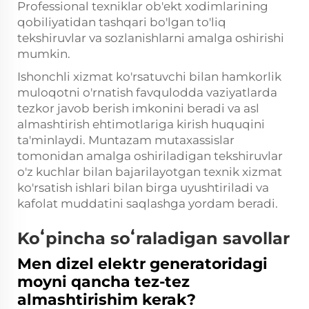
Professional texniklar ob'ekt xodimlarining
qobiliyatidan tashqari bo'lgan to'liq
tekshiruvlar va sozlanishlarni amalga oshirishi
mumkin.
Ishonchli xizmat ko'rsatuvchi bilan hamkorlik
muloqotni o'rnatish favqulodda vaziyatlarda
tezkor javob berish imkonini beradi va asl
almashtirish ehtimotlariga kirish huquqini
ta'minlaydi. Muntazam mutaxassislar
tomonidan amalga oshiriladigan tekshiruvlar
o'z kuchlar bilan bajarilayotgan texnik xizmat
ko'rsatish ishlari bilan birga uyushtiriladi va
kafolat muddatini saqlashga yordam beradi.
Koʻpincha soʻraladigan savollar
Men dizel elektr generatoridagi
moyni qancha tez-tez
almashtirishim kerak?