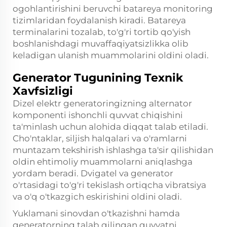
ogohlantirishini beruvchi batareya monitoring
tizimlaridan foydalanish kiradi. Batareya
terminalarini tozalab, to'g'ri tortib qo'yish
boshlanishdagi muvaffaqiyatsizlikka olib
keladigan ulanish muammolarini oldini oladi.
Generator Tugunining Texnik
Xavfsizligi
Dizel elektr generatoringizning alternator
komponenti ishonchli quvvat chiqishini
ta'minlash uchun alohida diqqat talab etiladi.
Cho'ntaklar, siljish halqalari va o'ramlarni
muntazam tekshirish ishlashga ta'sir qilishidan
oldin ehtimoliy muammolarni aniqlashga
yordam beradi. Dvigatel va generator
o'rtasidagi to'g'ri tekislash ortiqcha vibratsiya
va o'q o'tkazgich eskirishini oldini oladi.
Yuklamani sinovdan o'tkazishni hamda
generatorning talab qilingan quvvatni