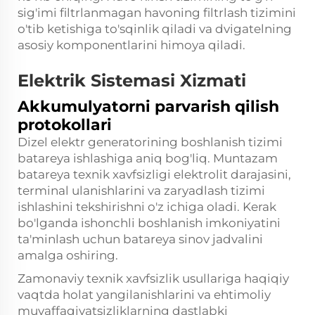
sig'imi filtrlanmagan havoning filtrlash tizimini
o'tib ketishiga to'sqinlik qiladi va dvigatelning
asosiy komponentlarini himoya qiladi.
Elektrik Sistemasi Xizmati
Akkumulyatorni parvarish qilish
protokollari
Dizel elektr generatorining boshlanish tizimi
batareya ishlashiga aniq bog'liq. Muntazam
batareya texnik xavfsizligi elektrolit darajasini,
terminal ulanishlarini va zaryadlash tizimi
ishlashini tekshirishni o'z ichiga oladi. Kerak
bo'lganda ishonchli boshlanish imkoniyatini
ta'minlash uchun batareya sinov jadvalini
amalga oshiring.
Zamonaviy texnik xavfsizlik usullariga haqiqiy
vaqtda holat yangilanishlarini va ehtimoliy
muvaffaqiyatsizliklarning dastlabki