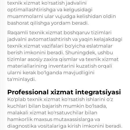
texnik xizmat ko'rsatish jadvalini
optimallashtirishga va kelgusidagi
muammolarni ular vujudga kelishidan oldin
bashorat qilishga yordam beradi.
Raqamli texnik xizmat boshqaruv tizimlari
jadvalni avtomatlashtirish va yaqin kelajakdagi
texnik xizmat vazifalari bo'yicha eslatmalar
berish imkonini beradi. Shuningdek, ushbu
tizimlar asosiy zaxira qismlar va texnik xizmat
materiallarining inventarini kuzatish orqali
ularni kerak bo'lganda mavjudligini
ta'minlaydi.
Professional xizmat integratsiyasi
Ko'plab texnik xizmat ko'rsatish ishlarini o'z
kuchlari bilan bajarish mumkin bo'lsada,
malakali xizmat ko'rsatuvchilar bilan
hamkorlik maxsus mutaxassislarga va
diagnostika vositalariga kirish imkonini beradi.