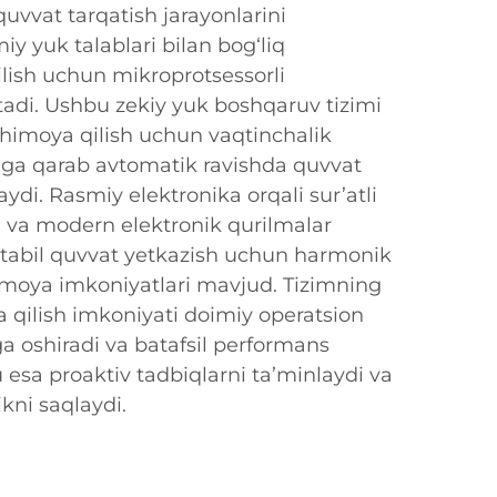
 quvvat tarqatish jarayonlarini
 yuk talablari bilan bog‘liq
ish uchun mikroprotsessorli
atadi. Ushbu zekiy yuk boshqaruv tizimi
 himoya qilish uchun vaqtinchalik
riga qarab avtomatik ravishda quvvat
aydi. Rasmiy elektronika orqali sur’atli
n va modern elektronik qurilmalar
 stabil quvvat yetkazish uchun harmonik
i himoya imkoniyatlari mavjud. Tizimning
ka qilish imkoniyati doimiy operatsion
a oshiradi va batafsil performans
u esa proaktiv tadbiqlarni ta’minlaydi va
ikni saqlaydi.