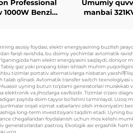
on Professional
Umumiy quvv
 1000W Benzinli
manbai 321K
rator Bitta fazali
Cummins yuq
 220V 380V 50Hz
samarali energ
Hz chastota DC
ishlab chiqarad
ning asosiy foydasi, elektr energiyasining buzilish jara
chiqish
sanoat dize
rdan farqli ravishda, bu doimiy yechimlar avtomatik ravish
generatorlar
'lganingizda ham elektr energiyasini saqlaydi, doniyor m
radi. Tabiiy gaz yoki propang bilan ishlash muhim yuqorili
to'plami
u tizimlar portativ alternativlarga nisbatan yaxshi牢liqga 
sh talab qilinadi. Avtomatik transfer switch texnologiyasi
di. Muassir uyning butun to'plami generatorlari murakkab vo
elektronik va jihozlarga xavfsizdir. Tizimlar o'zaro diagn
ilinadigan paytda doim tayyor bo'lishini ta'minlaydi. Uzoq
urilmalar orqali xizmat xabarlarini olish imkoniyatini bera
shiga long-term investitsiyani taqdim etadi. Uyning bu
ance chegallaridan foydalanish uchun mos kelishi mumkin.
tiv generatorlardan pastroq. Ekologik asr ergashlik ham b
ki yo'q.