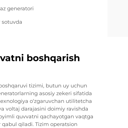
az generatori
r sotuvda
vatni boshqarish
 boshqaruvi tizimi, butun uy uchun
neratorlarning asosiy zekeri sifatida
exnologiya o‘zgaruvchan utilitetcha
va voltaj darajasini doimiy ravishda
yoyimli quvvatni qachayotgan vaqtga
 qabul qiladi. Tizim operatsion