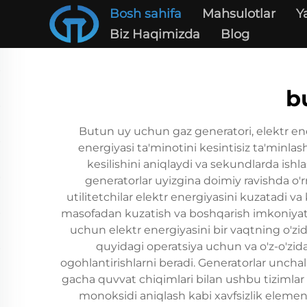
Bosh sahifa
Mahsulotlar
Y
Biz Haqimizda
Blog
b
Butun uy uchun gaz generatori, elektr en
energiyasi ta'minotini kesintisiz ta'minla
kesilishini aniqlaydi va sekundlarda ishl
generatorlar uyizgina doimiy ravishda o'rn
utilitetchilar elektr energiyasini kuzatadi v
masofadan kuzatish va boshqarish imkoniyatini t
uchun elektr energiyasini bir vaqtning o'zi
quyidagi operatsiya uchun va o'z-o'zida
ogohlantirishlarni beradi. Generatorlar unch
gacha quvvat chiqimlari bilan ushbu tiziml
monoksidi aniqlash kabi xavfsizlik elementl