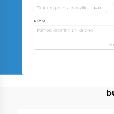
0/100
Xabar
0/1
b