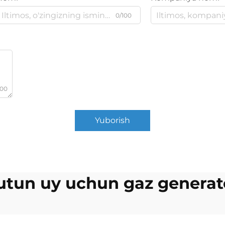
0/100
000
Yuborish
utun uy uchun gaz generat