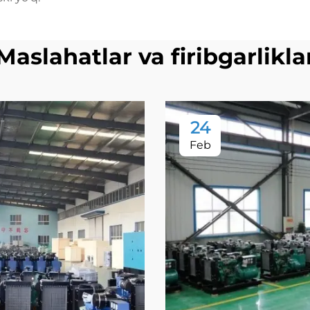
Maslahatlar va firibgarlikla
24
Feb