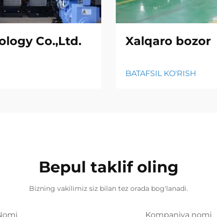
logy Co.,Ltd.
Xalqaro bozor
BATAFSIL KO'RISH
Bepul taklif oling
Bizning vakilimiz siz bilan tez orada bog'lanadi.
Nomi
Kompaniya nomi