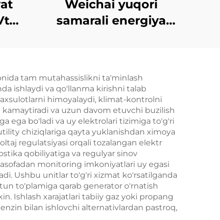
at
Weichai yuqori
Vt
samarali energiya
ori
tejovchi zaxira
iya
quvvat manbai
igan
132KVt dizel
yonida tam mutahassislikni ta'minlash
l
generator to'plami
da ishlaydi va qo'llanma kirishni talab
i
axsulotlarni himoyalaydi, klimat-kontrolni
gini kamaytiradi va uzun davom etuvchi buzilish
ega bo'ladi va uy elektrolari tizimiga to'g'ri
 utility chiziqlariga qayta yuklanishdan ximoya
ltaj regulatsiyasi orqali tozalangan elektr
ostika qobiliyatiga va regulyar sinov
 masofadan monitoring imkoniyatlari uy egasi
di. Ushbu unitlar to'g'ri xizmat ko'rsatilganda
tun to'plamiga qarab generator o'rnatish
 Ishlash xarajatlari tabiiy gaz yoki propang
enzin bilan ishlovchi alternativlardan pastroq,