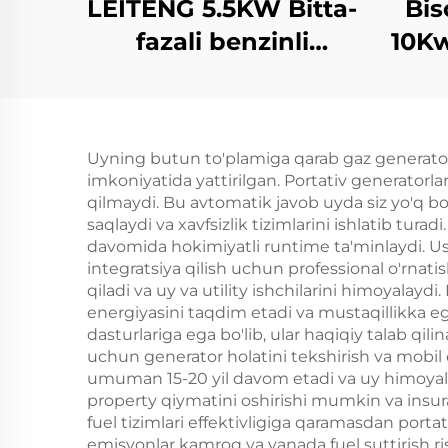
LEITENG 5.5KW Bitta-
Bis
fazali benzinli
10Kw
generator 420cc
gene
displey 50Hz/60Hz
110V
chastota 2KW
60
Uyning butun to'plamiga qarab gaz generatori
namunaviy quvvati
imkoniyatida yattirilgan. Portativ generatorla
380V namunalardagi
qilmaydi. Bu avtomatik javob uyda siz yo'q bo
saqlaydi va xavfsizlik tizimlarini ishlatib tu
voltaj Qayta ishga
davomida hokimiyatli runtime ta'minlaydi. Ushb
tushirish
integratsiya qilish uchun professional o'rnati
qiladi va uy va utility ishchilarini himoyalay
energiyasini taqdim etadi va mustaqillikka ega 
dasturlariga ega bo'lib, ular haqiqiy talab q
uchun generator holatini tekshirish va mobil q
umuman 15-20 yil davom etadi va uy himoyala
property qiymatini oshirishi mumkin va insur
fuel tizimlari effektivligiga qaramasdan porta
emisyonlar kamroq va yanada fuel suttirish ris