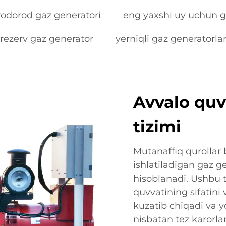
vodorod gaz generatori
eng yaxshi uy uchun g
rezerv gaz generator
yerniqli gaz generatorla
Avvalo quv
tizimi
Mutanaffiq qurollar
ishlatiladigan gaz ge
hisoblanadi. Ushbu t
quvvatining sifatini 
kuzatib chiqadi va 
nisbatan tez karorlar