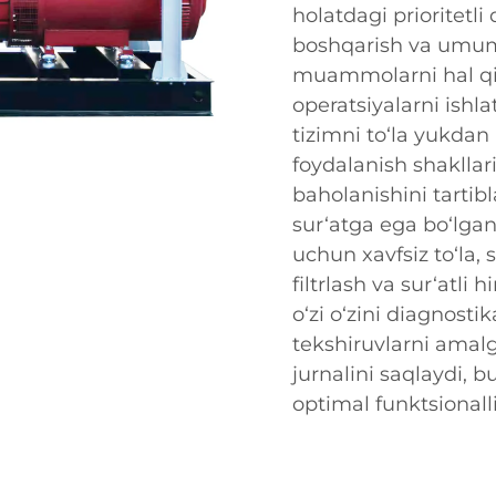
holatdagi prioritetli
boshqarish va umumiy
muammolarni hal qil
operatsiyalarni ishl
tizimni to‘la yukdan
foydalanish shaklla
baholanishini tartibl
sur‘atga ega bo‘lga
uchun xavfsiz to‘la,
filtrlash va sur‘atl
o‘zi o‘zini diagnosti
tekshiruvlarni amalg
jurnalini saqlaydi, b
optimal funktsionall