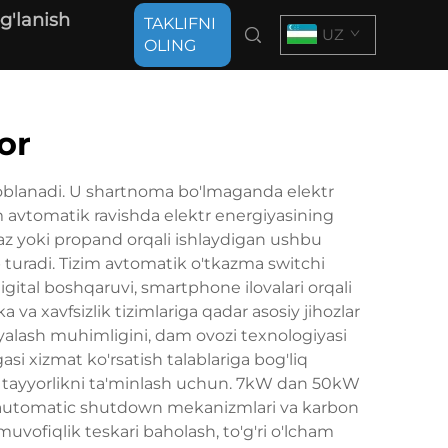
g'lanish
TAKLIFNI
UZ
OLING
or
soblanadi. U shartnoma bo'lmaganda elektr
im avtomatik ravishda elektr energiyasining
 gaz yoki propand orqali ishlaydigan ushbu
ib turadi. Tizim avtomatik o'tkazma switchi
igital boshqaruvi, smartphone ilovalari orqali
 va xavfsizlik tizimlariga qadar asosiy jihozlar
oyalash muhimligini, dam ovozi texnologiyasi
si xizmat ko'rsatish talablariga bog'liq
va tayyorlikni ta'minlash uchun. 7kW dan 50kW
r automatic shutdown mekanizmlari va karbon
muvofiqlik teskari baholash, to'g'ri o'lcham