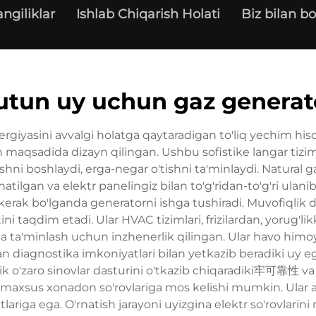
angiliklar
Ishlab Chiqarish Holati
Biz bilan bo
utun uy uchun gaz generat
ergiyasini avvalgi holatga qaytaradigan to'liq yechim hi
sh maqsadida dizayn qilingan. Ushbu sofistike langar tiz
ashni boshlaydi, erga-negar o'tishni ta'minlaydi. Natural
atilgan va elektr panelingiz bilan to'g'ridan-to'g'ri ulan
a kerak bo'lganda generatorni ishga tushiradi. Muvofiqlik d
aqdim etadi. Ular HVAC tizimlari, frizilardan, yorug'likka
da ta'minlash uchun inzhenerlik qilingan. Ular havo him
n diagnostika imkoniyatlari bilan yetkazib beradiki uy ega
alik o'zaro sinovlar dasturini o'tkazib chiqaradiki牢可靠性 
ar maxsus xonadon so'rovlariga mos kelishi mumkin. Ula
ariga ega. O'rnatish jarayoni uyizgina elektr so'rovlarini 