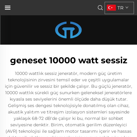
TR
geneset 10000 watt sessiz
10000 wattlık sessiz jeneratör, modern güç üretim
teknolojisinin zirvesini temsil eder ve çeşitli uygulamalar
için güvenilir ve sessiz bir şekilde çalışır. Bu güçlü jeneratör,
10000 wattlık sürekli güç sunurken geleneksel jeneratörlere
kıyasla ses seviyelerini önemli ölçüde daha düşük tutar.
Gelişmiş ses dengesi teknolojisiyle donatılmış olan cihaz,
akustik yalıtım ve titreşim izolasyon sistemleri sayesinde
yaklaşık 68-72 dB'de çalışır ki bu, normal bir sohbet
seviyesine denktir. Birim, otomatik gerilim düzenleyici
(AVR) teknolojisi ile sağlam motor tasarımı içerir ve hassas