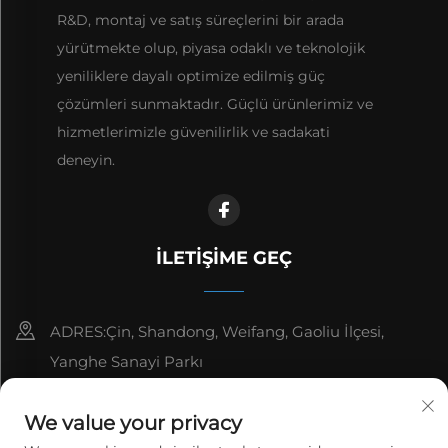
R&D, montaj ve satış süreçlerini bir arada
yürütmekte olup, piyasa odaklı ve teknolojik
yeniliklere dayalı optimize edilmiş güç
çözümleri sunmaktadır. Güçlü ürünlerimiz ve
hizmetlerimizle güvenilirlik ve sadakati
deneyin.
İLETIŞIME GEÇ
ADRES:Çin, Shandong, Weifang, Gaoliu İlçesi,
Yanghe Sanayi Parkı
8615006666497
We value your privacy