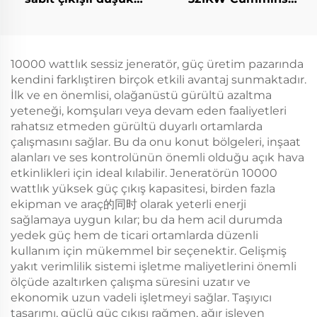
yakıt tüketimli dizel
yüksek verimli güç
jeneratör seti
üretimi endüstriyel
dizel jeneratör seti
10000 wattlık sessiz jeneratör, güç üretim pazarında
kendini farklıştiren birçok etkili avantaj sunmaktadır.
İlk ve en önemlisi, olağanüstü gürültü azaltma
yeteneği, komşuları veya devam eden faaliyetleri
rahatsız etmeden gürültü duyarlı ortamlarda
çalışmasını sağlar. Bu da onu konut bölgeleri, inşaat
alanları ve ses kontrolünün önemli olduğu açık hava
etkinlikleri için ideal kılabilir. Jeneratörün 10000
wattlık yüksek güç çıkış kapasitesi, birden fazla
ekipman ve araç的同时 olarak yeterli enerji
sağlamaya uygun kılar; bu da hem acil durumda
yedek güç hem de ticari ortamlarda düzenli
kullanım için mükemmel bir seçenektir. Gelişmiş
yakıt verimlilik sistemi işletme maliyetlerini önemli
ölçüde azaltırken çalışma süresini uzatır ve
ekonomik uzun vadeli işletmeyi sağlar. Taşıyıcı
tasarımı, güçlü güç çıkışı rağmen, ağır işleyen