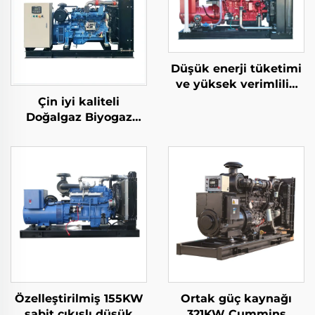
Düşük enerji tüketimi
ve yüksek verimlilik
300KW doğalgaz
Çin iyi kaliteli
jeneratör seti
Doğalgaz Biyogaz
Kaynaklı Petrol Gazı
Yedek Güç Üretimi Gaz
Jeneratör Seti
Özelleştirilmiş 155KW
Ortak güç kaynağı
sabit çıkışlı düşük
321KW Cummins