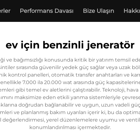
rler
Performans Davası
Bize Ulaşın
Hakk
ev için benzinli jeneratör
liği ve bağımsızlığı konusunda kritik bir yatırım temsil e
intiler sırasında güvenilir yedek güç sağlar veya uzak b
ik kontrol panelleri, otomatik transfer anahtarları ve ka
 Genellikle 7.000 ila 20.000 wat arasında güç kapasitelerin
mleri gibi temel ev aletlerini çalıştırabilir. Teknoloji, 
anımını maksimize eden etkili yanma sistemleriyle çevresel
klarına doğrudan bağlanabilir ve uygun, uzun vadeli güç
leri ve planlanmış bakım uyarıları içerir ki, bu da optim
el değerlendirmesi, yerel düzenlemelere uyumu ve venti
konumlandırılması içermektedir.