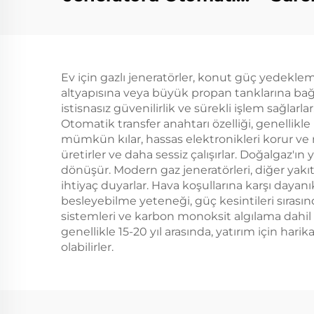
Başlatma 4-Deşiltli
1
Hava Soğutmalı
1
Motor 650W Nominal
Doğ
Ev için gazlı jeneratörler, konut güç yedeklem
Ev ve Dış Kullanım
altyapısına veya büyük propan tanklarına bağlan
Otomatik Frekans
istisnasız güvenilirlik ve sürekli işlem sağlarl
Otomatik transfer anahtarı özelliği, genelli
50HZ/60HZ
mümkün kılar, hassas elektronikleri korur ve r
üretirler ve daha sessiz çalışırlar. Doğalgaz'
dönüşür. Modern gaz jeneratörleri, diğer yak
ihtiyaç duyarlar. Hava koşullarına karşı dayanık
besleyebilme yeteneği, güç kesintileri sırası
sistemleri ve karbon monoksit algılama dahil 
genellikle 15-20 yıl arasında, yatırım için hari
olabilirler.