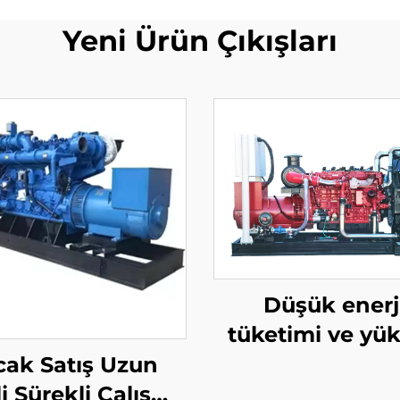
Yeni Ürün Çıkışları
Düşük enerj
tüketimi ve yü
verimlilik 30
cak Satış Uzun
doğalgaz jener
li Sürekli Çalışma