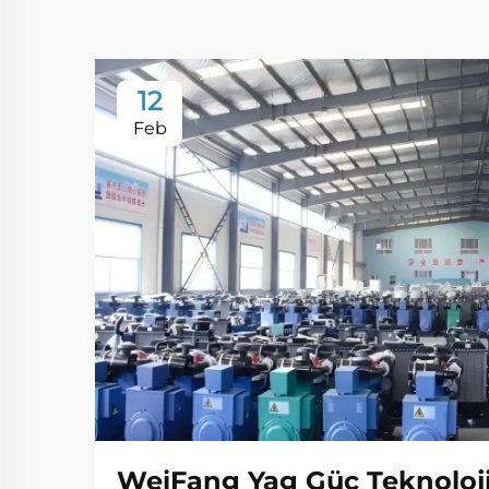
12
Feb
WeiFang Yag Güç Teknolojis