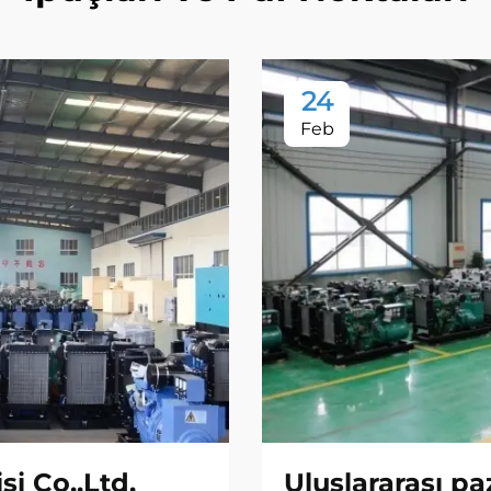
24
Feb
i Co.,Ltd.
Uluslararası pa