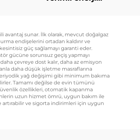
tasarruflu yedek güç
kaynağı 132KW dizel
jeneratör seti
ili avantaj sunar. İlk olarak, mevcut doğalgaz
durma endişelerini ortadan kaldırır ve
a kesintisiz güç sağlamayı garanti eder.
eratör gücüne sorunsuz geçiş yapmayı
e daha çevreye dost kalır, daha az emisyon
amanla daha düşük işletme masraflarına
e periyodik yağ değişimi gibi minimum bakıma
şabilirler. Tamamı değilse de evin tümünü
güvenlik özellikleri, otomatik kapanma
rimlerin uzun hizmet ömrü, uygun bakım ile
artırabilir ve sigorta indirimleri için uygun