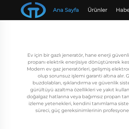
Ana Sayfa
Ürünler
Habe
Ev için bir gazlı jeneratör, hane enerji güven
propanı elektrik enerjisiye dönüştürerek kes
Modern ev gaz jeneratörleri, gelişmiş elektron
olup sorunsuz işlemi garanti altına alır.
buzdolabları, ışıklandırma ve güvenlik siste
gürültüyü azaltma özellikleri ve yakıt kull
doğalgaz hatlarına veya bağımsız propan tan
izleme yetenekleri, kendini tanımlama sistem
süreci, güç gereksinimlerinin profesyon