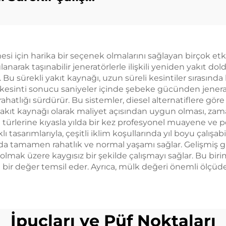
seti
000kw 1500kw
600kw 2000kw
algaz Jeneratör
esi için harika bir seçenek olmalarını sağlayan birçok etk
Seti
arak taşınabilir jeneratörlerle ilişkili yeniden yakıt dol
ar. Bu sürekli yakıt kaynağı, uzun süreli kesintiler sırasınd
kle kesinti sonucu saniyeler içinde şebeke gücünden jen
ahatlığı sürdürür. Bu sistemler, diesel alternatiflere gör
ın yakıt kaynağı olarak maliyet açısından uygun olması, z
ıt türlerine kıyasla yılda bir kez profesyonel muayene v
lı tasarımlarıyla, çeşitli iklim koşullarında yıl boyu çalı
nda tamamen rahatlık ve normal yaşamı sağlar. Gelişmiş 
olmak üzere kaygısız bir şekilde çalışmayı sağlar. Bu bi
ka bir değer temsil eder. Ayrıca, mülk değeri önemli ölçüde 
İpuçları ve Püf Noktaları