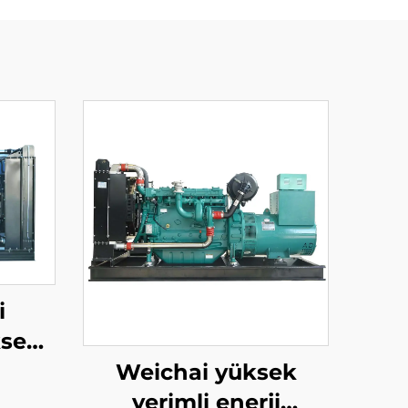
i
ksek
0KW
Weichai yüksek
atör
verimli enerji