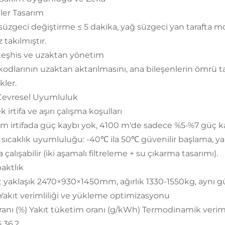
er Tasarım
 süzgeci değiştirme ≤ 5 dakika, yağ süzgeci yan tarafta m
 takılmıştır.
ı teşhis ve uzaktan yönetim
 kodlarının uzaktan aktarılmasını, ana bileşenlerin ömrü t
kler.
 Çevresel Uyumluluk
 irtifa ve aşırı çalışma koşulları
m irtifada güç kaybı yok, 4100 m'de sadece %5-%7 güç ka
 sıcaklık uyumluluğu: -40℃ ila 50℃ güvenilir başlama, yak
a çalışabilir (iki aşamalı filtreleme + su çıkarma tasarımı).
aktlık
 yaklaşık 2470×930×1450mm, ağırlık 1330-1550kg, aynı 
. Yakıt verimliliği ve yükleme optimizasyonu
ranı (%) Yakıt tüketim oranı (g/kWh) Termodinamik verimli
 36.2