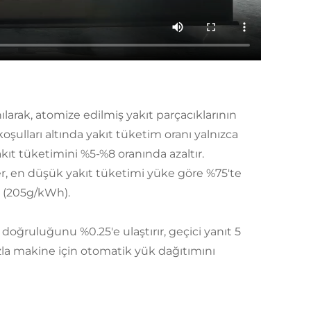
ılarak, atomize edilmiş yakıt parçacıklarının
koşulları altında yakıt tüketim oranı yalnızca
akıt tüketimini %5-%8 oranında azaltır.
r, en düşük yakıt tüketimi yüke göre %75'te
r (205g/kWh).
 doğruluğunu %0.25'e ulaştırır, geçici yanıt 5
azla makine için otomatik yük dağıtımını