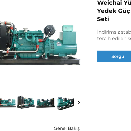
Weichai Yü
Yedek Güç 
Seti
İndirimsiz sta
tercih edilen 
Sorgu
Genel Bakış