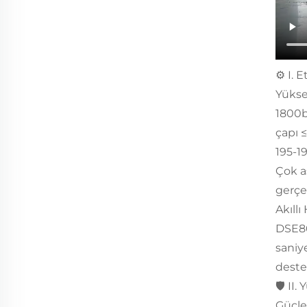
⚙️ I. 
Yüksek
1800b
çapı ≤
195-1
Çok a
gerçe
Akıll
DSE861
saniy
deste
🛡️ II
Güçle