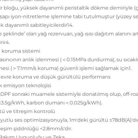
dir bloğu, yüksek dayanımlı peristaltik dökme demiriyle
sapı iyon-nitretleme işlemine tabi tutulmuştur (yüzey sert
k dayanımlı sabitleyicilerdir14.
 şeklinde’ olan yağ rezervuarı, yağ ısısı dağıtım alanını 
rir4.
 koruma sistemi
asıncının anlık izlenmesi (＜0.15MPa durdurma), su sıcaklı
mesi (＞7.1mm/s koruma) güvenli işlemi sağlamak için1.
 Çevre koruma ve düşük gürültülü performans
 emisyon teknolojisi
PF sonraki muamele sistemiyle donatılmış olup, off-road 
≤3.5g/kWh, karbon dumanı＜0.025g/kWh).
tü ve titreşim kontrolü
yutlu ses optimizasyonuyla, 1m'deki gürültü ≤78dB(A)'dır, 
treşim şiddnlüğü <2.8mm/s'dir.
V. Bakım Uygunluğu ve Zeka