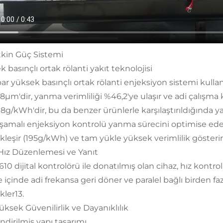
Etkin Güç Sistemi
 basınçlı ortak rölanti yakıt teknolojisi
ar yüksek basınçlı ortak rölanti enjeksiyon sistemi kullan
8μm'dir, yanma verimliliği %46,2'ye ulaşır ve adi çalışma 
98g/kWh'dir, bu da benzer ürünlerle karşılaştırıldığında y
şamalı enjeksiyon kontrolü yanma sürecini optimise ede
kleşir (195g/kWh) ve tam yükle yüksek verimlilik gösteri
ı Hız Düzenlemesi ve Yanıt
0 dijital kontrolörü ile donatılmış olan cihaz, hız kontrol
e içinde adi frekansa geri döner ve paralel bağlı birden f
kler13.
. Yüksek Güvenilirlik ve Dayanıklılık
ndirilmiş yapı tasarımı