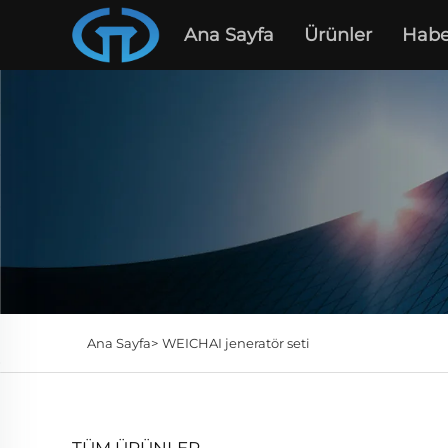
Ana Sayfa
Ürünler
Habe
Ana Sayfa>
WEICHAI jeneratör seti
TÜM ÜRÜNLER