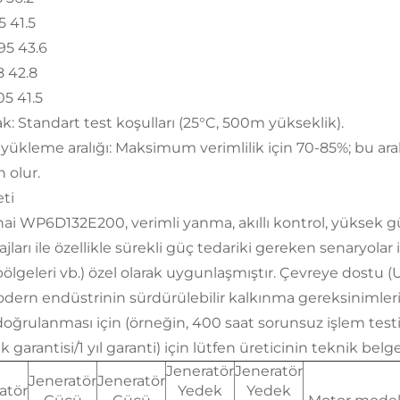
5 41.5
195 43.6
8 42.8
05 41.5
k: Standart test koşulları (25°C, 500m yükseklik).
i yükleme aralığı: Maksimum verimlilik için 70-85%; bu ar
 olur.
eti
ai WP6D132E200, verimli yanma, akıllı kontrol, yüksek gü
jları ile özellikle sürekli güç tedariki gereken senaryolar i
 bölgeleri vb.) özel olarak uygunlaşmıştır. Çevreye dostu 
dern endüstrinin sürdürülebilir kalkınma gereksinimleri
doğrulanması için (örneğin, 400 saat sorunsuz işlem testi)
ik garantisi/1 yıl garanti) için lütfen üreticinin teknik bel
Jeneratör
Jeneratör
Jeneratör
Jeneratör
atör
Yedek
Yedek