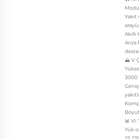
Modül
Yakıt
arayüz
Akıll
Arıza
deste
⛰️ V.
Yüksek
3000 
Geniş
yakıtl
Komp
Boyut
📊 VI
Yük o
25 235