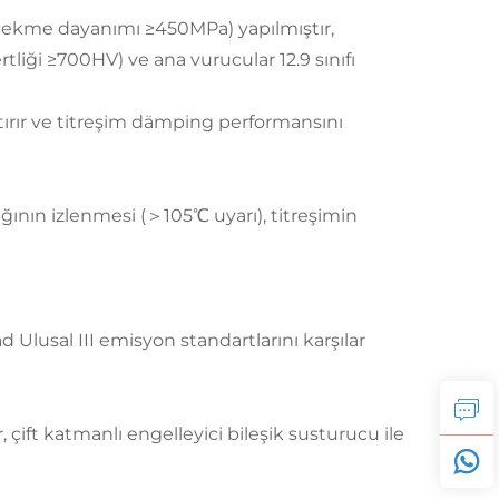
 (çekme dayanımı ≥450MPa) yapılmıştır,
liği ≥700HV) ve ana vurucular 12.9 sınıfı
artırır ve titreşim dämping performansını
ğının izlenmesi (＞105℃ uyarı), titreşimin
Ulusal III emisyon standartlarını karşılar
çift katmanlı engelleyici bileşik susturucu ile