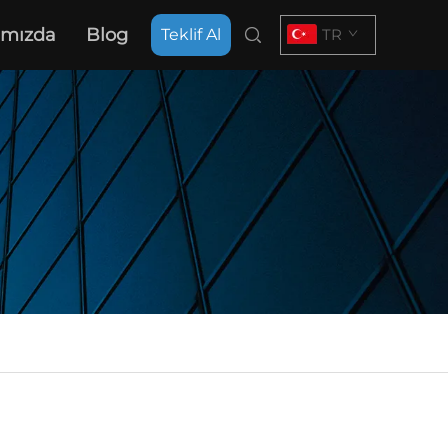
ımızda
Blog
Teklif Al
TR