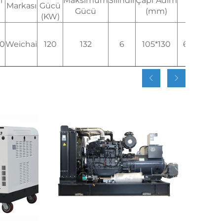
i
Maksimum
Silindir
Çapı*Adım
TU
Markası
Gücü
(L)
Gücü
(mm)
(KW)
L-
0
Weichai
120
132
6
105*130
6.75
Tip;1
Van