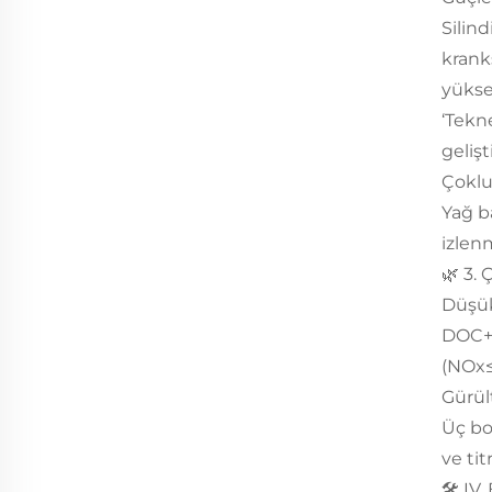
Silin
krank
yükse
‘Tekne
gelişti
Çoklu
Yağ b
izlen
🌿 3.
Düşük
DOC+D
(NOx
Gürül
Üç bo
ve ti
🛠️ I