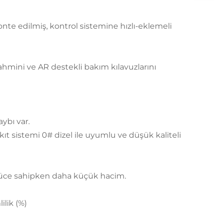
onte edilmiş, kontrol sistemine hızlı-eklemeli
ahmini ve AR destekli bakım kılavuzlarını
ybı var.
ıt sistemi 0# dizel ile uyumlu ve düşük kaliteli
güce sahipken daha küçük hacim.
lik (%)