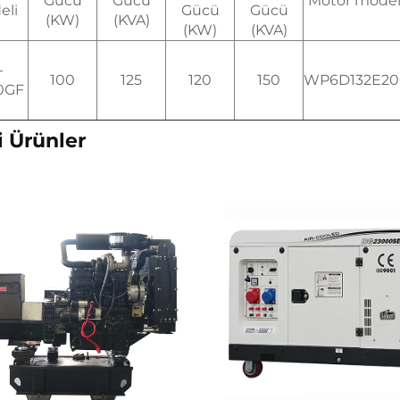
Gücü
Gücü
Motor model
eli
Gücü
Gücü
(KW)
(KVA)
(KW)
(KVA)
-
100
125
120
150
WP6D132E20
0GF
li Ürünler