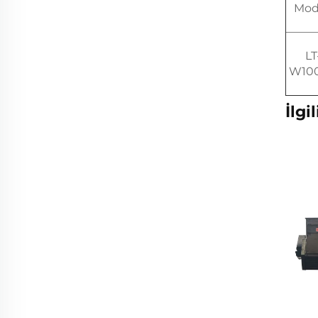
Mod
LT
W10
İlgi