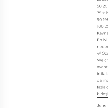
50 20
75 ⭐️ 
90 19
100 2
Kayna
En iy
neden
💡 Öz
Weich
avanta
irtifa
da mo
fazla 
birleş
Jener