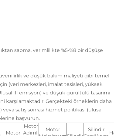
alıktan sapma, verimlilikte %5-%8 bir düşüşe
venilirlik ve düşük bakım maliyeti gibi temel
çin (veri merkezleri, imalat tesisleri, yüksek
(Ulusal III emisyon) ve düşük gürültülü tasarımı
ni karşılamaktadır. Gerçekteki örneklerin daha
 veya satış sonrası hizmet politikası (ulusal
gelerine başvurun.
Motor
Motor
Silindir
Motor
Adımlı
Hacim