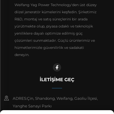
Weifang Yag Power Technology'den üst düzey
diizel jeneratör kümelerini keşfedin. Şirketimiz
R&D, montaj ve satış süreçlerini bir arada
yürütmekte olup, piyasa odaklı ve teknolojik
yeniliklere dayalı optimize edilmiş güç
çözümleri sunmaktadır. Güçlü ürünlerimiz ve
hizmetlerimizle güvenilirlik ve sadakati
deneyin.
İLETIŞIME GEÇ
ADRES:Çin, Shandong, Weifang, Gaoliu İlçesi,
Yanghe Sanayi Parkı