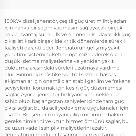
üretimi ve doğrudan
kaynağı 132KW dizel
satışı
jeneratör seti
100kW dizel jeneratör, çeşitli güç üretim ihtiyaçları
için harika bir seçim yapmasını sağlayacak birçok
çekici avantaj sunar. İlk ve en önemlisi, dayanıklı güç
çıkışı istikrarlı bir şekilde kritik dönemlerde sürekli
faaliyeti garanti eder. Jeneratörün gelişmiş yakıt
yönetimi sistemi tüketimi optimize ederek daha
düşük işletme maliyetlerine ve yeniden yakıt
doldurma arasındaki süreleri uzatmaya yardımcı
olur. Birimdeki sofistike kontrol sistemi hassas
ekipmanlar için önemli olan stabil gerilim ve frekans
seviyelerini korumak için kesin güç düzenlemesi
sağlar. Ayrıca, jeneratör hızlı yanıt yeteneklerine
sahip olup, başlangıçtan saniyeler içinde tam güç
çıkışı sağlar; bu da acil yedekleme uygulamaları için
esastır. Bileşenlerin dayanıklılığı minimum bakım
gereksinimlerini ve uzun hizmet ömrünü sağlar, bu
da uzun vadeli sahiplik maliyetlerini azaltır.
Jeneratörün modüler tasarımı bakım ve tamir için