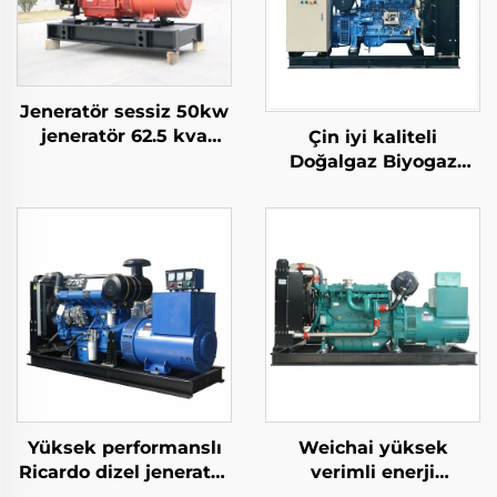
Jeneratör sessiz 50kw
jeneratör 62.5 kva
Çin iyi kaliteli
jeneratör 60 kva sessiz
Doğalgaz Biyogaz
fiyat
Kaynaklı Petrol Gazı
Yedek Güç Üretimi Gaz
Jeneratör Seti
Yüksek performanslı
Weichai yüksek
Ricardo dizel jeneratör
verimli enerji
setlerinin fabrika
tasarruflu yedek güç