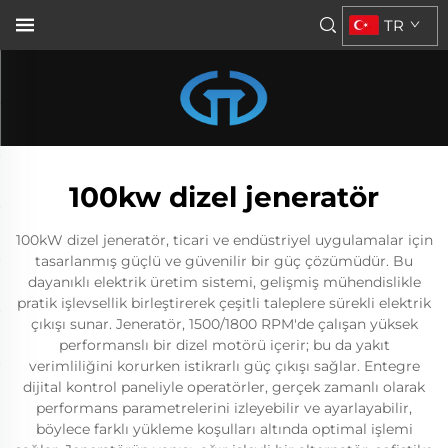
TR
100kw dizel jeneratör
100kW dizel jeneratör, ticari ve endüstriyel uygulamalar için
tasarlanmış güçlü ve güvenilir bir güç çözümüdür. Bu
dayanıklı elektrik üretim sistemi, gelişmiş mühendislikle
pratik işlevsellik birleştirerek çeşitli taleplere sürekli elektrik
çıkışı sunar. Jeneratör, 1500/1800 RPM'de çalışan yüksek
performanslı bir dizel motörü içerir; bu da yakıt
verimliliğini korurken istikrarlı güç çıkışı sağlar. Entegre
dijital kontrol paneliyle operatörler, gerçek zamanlı olarak
performans parametrelerini izleyebilir ve ayarlayabilir,
böylece farklı yükleme koşulları altında optimal işlemi