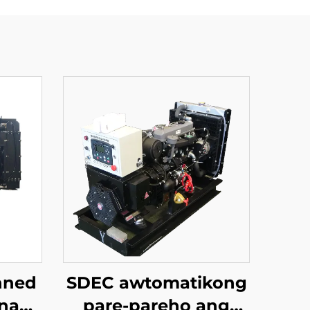
nned
SDEC awtomatikong
 na
pare-pareho ang