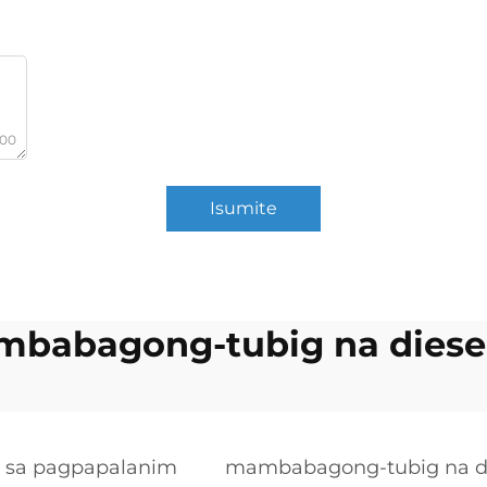
000
Isumite
mbabagong-tubig na diesel
 sa pagpapalanim
mambabagong-tubig na die