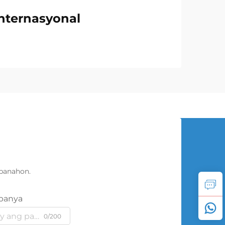
nternasyonal
panahon.
panya
0/200