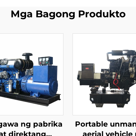
Mga Bagong Produkto
gawa ng pabrika
Portable unma
at direktang
aerial vehicle