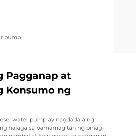
er pump
g Pagganap at
g Konsumo ng
iesel water pump ay nagdadala ng
 halaga sa pamamagitan ng pinag-