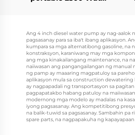
Gas Inverter Silent
pag
Electric Mini Gasoline
high
Generator
R
Ang 4 inch diesel water pump ay nag-aalo
pagsasanay para sa iba't ibang aplikasyon. 
kumpara sa mga alternatibong gasoline, na
konstraksyon, karaniwang may mga komponent
ang mga kinakailangang maintenance, na n
naiiwasan ang pangangailangan ng manual na 
ng pamp ay maaaring magpatuloy sa parehon
aplikasyon mula sa construction dewatering h
ay nagpapadali ng transportasyon sa pagita
pagpapatakbo habang patuloy na maiiwasan a
modernong mga modelo ay madalas na kasama 
iyong pagsasanay. Ang kompetitibong presy
na balik-tuwid sa pagsasanay. Sambahin pa r
spare parts, na nagpapakuha ng kapayapaan 