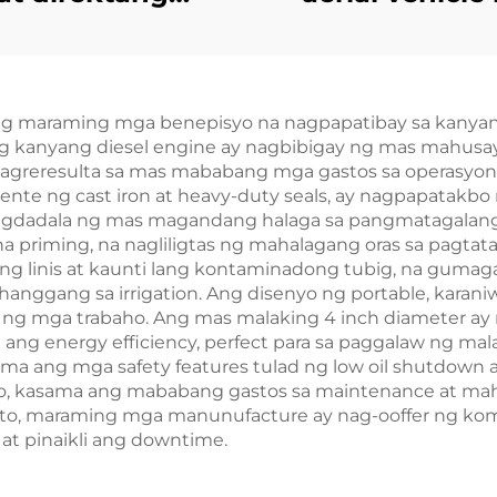
bebenta ng mga
nakatuon s
-performance na
pagsingil ng di
icardo diesel
generator se
k ng maraming mga benepisyo na nagpapatibay sa kany
generator set
Ang kanyang diesel engine ay nagbibigay ng mas mahusay
 nagreresulta sa mas mababang mga gastos sa operasyon
e ng cast iron at heavy-duty seals, ay nagpapatakbo 
agdadala ng mas magandang halaga sa pangmatagalang 
priming, na nagliligtas ng mahalagang oras sa pagtatak
g linis at kaunti lang kontaminadong tubig, na gumaga
anggang sa irrigation. Ang disenyo ng portable, karaniw
n ng mga trabaho. Ang mas malaking 4 inch diameter ay
ng energy efficiency, perfect para sa paggalaw ng mala
ang mga safety features tulad ng low oil shutdown at
o, kasama ang mababang gastos sa maintenance at maha
ito, maraming mga manunufacture ay nag-ooffer ng komp
at pinaikli ang downtime.