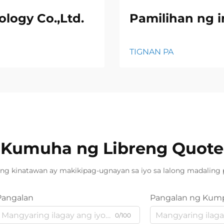
logy Co.,Ltd.
Pamilihan ng i
TIGNAN PA
Kumuha ng Libreng Quote
ng kinatawan ay makikipag-ugnayan sa iyo sa lalong madaling 
Pangalan
Pangalan ng Kum
0/100