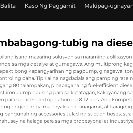
Balita
Kaso Ng Paggamit
Makipag-ugnayan
mbabagong-tubig na diesel
bilang isang maaaring solusyon sa maraming aplikasyon 
nde sa mga detalye at gumagawa. Ang multiprong kaga
 epektibong kapangyarihan ng pagpump, ginagawa itong 
g kontrol ng baha. Tipikal na nagdadala ang pamp ng ra
ng 80 talampakan, pinapagana ng fuel-efficient diese
t iron pump housing para sa katatagan, kakayanang sel
nyo para sa extended operation ng 8-12 oras. Ang kompe
nd ng engine, mga materyales na ginagamit, at karagdag
angunahing accessories tulad ng suction hoses, strainer
ahusay na halaga para sa mga propesyonal at industriy