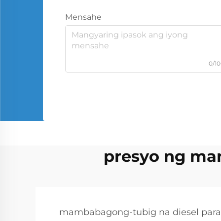
Mensahe
0/1
presyo ng ma
mambabagong-tubig na diesel para