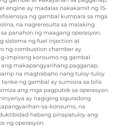
ng gambal at kakayahan sa pagganap.
el engine ay madalas nakakamit ng 15-
fisiensiya ng gambal kumpara sa mga
olina, na nagreresulta sa malaking
s sa panahon ng maagang operasyon.
sistema ng fuel injection at
yo ng combustion chamber ay
ag-impirang konsumo ng gambal
i ang makapangyarihang pagganap.
amp na magtrabaho nang tuloy-tuloy
g tanke ng gambal ay sumisira sa bilis
inimiza ang mga pagputok sa operasyon.
inyeriya ay nagiging siguradong
g kapangyarihan-sa-konsumo, na
duktibidad habang pinapatuloy ang
os ng operasyon.