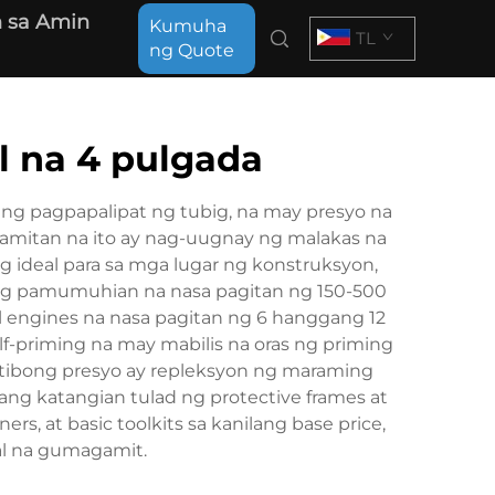
 sa Amin
Kumuha
TL
ng Quote
 na 4 pulgada
ng pagpapalipat ng tubig, na may presyo na
mitan na ito ay nag-uugnay ng malakas na
ideal para sa mga lugar ng konstruksyon,
te ng pamumuhian na nasa pagitan ng 150-500
l engines na nasa pagitan ng 6 hanggang 12
f-priming na may mabilis na oras ng priming
titibong presyo ay repleksyon ng maraming
ang katangian tulad ng protective frames at
s, at basic toolkits sa kanilang base price,
al na gumagamit.