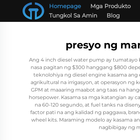
Homepage
Mga Produkto
Tungkol Sa Amin
Blog
presyo ng ma
Ang 4 inch diesel water pump ay tumatayo 
nasa pagitan ng $300 hanggang $800 depe
teknolohiya ng diesel engine kasama ang
agrikultural na irrigasyon, at operasyon n
GPM at maaaring maabot ang taas na hangga
horsepower. Kasama sa mga katangian ay cas
na 60-120 segundo, at fuel tanks na dise
factor pati na ang kalidad ng paggawa, bra
wheel kits. Maraming modelo ay kasama ang p
nagbibigay ng m