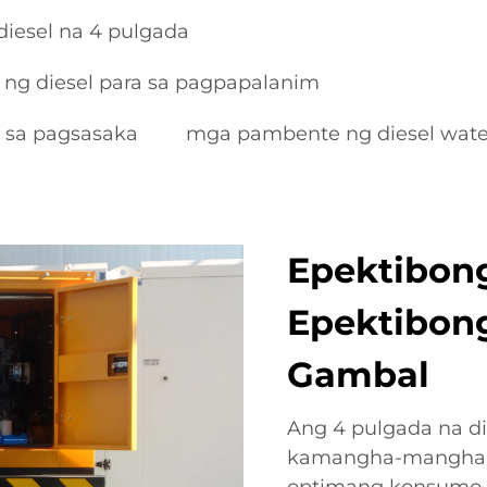
iesel na 4 pulgada
g diesel para sa pagpapalanim
 sa pagsasaka
mga pambente ng diesel wat
Epektibon
Epektibon
Gambal
Ang 4 pulgada na d
kamangha-manghang