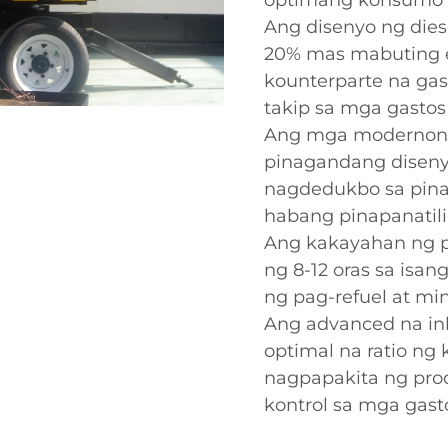
optimang konsumo 
Ang disenyo ng dies
20% mas mabuting e
kounterparte na gas
takip sa mga gasto
Ang mga modernong 
pinagandang disen
nagdedukbo sa pin
habang pinapanatil
Ang kakayahan ng p
ng 8-12 oras sa isan
ng pag-refuel at m
Ang advanced na inh
optimal na ratio n
nagpapakita ng pro
kontrol sa mga gast