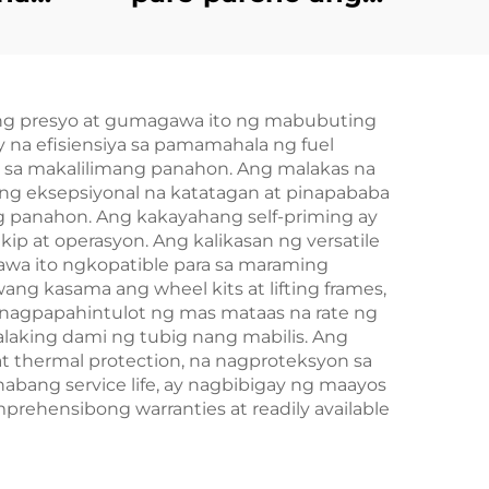
a
pressure system
esel
35KW cold start
t
diesel generator set
ang presyo at gumagawa ito ng mabubuting
 na efisiensiya sa pamamahala ng fuel
 sa makalilimang panahon. Ang malakas na
ng eksepsiyonal na katatagan at pinapababa
panahon. Ang kakayahang self-priming ay
ip at operasyon. Ang kalikasan ng versatile
wa ito ngkopatible para sa maraming
ang kasama ang wheel kits at lifting frames,
 nagpapahintulot ng mas mataas na rate ng
laking dami ng tubig nang mabilis. Ang
 thermal protection, na nagproteksyon sa
bang service life, ay nagbibigay ng maayos
rehensibong warranties at readily available