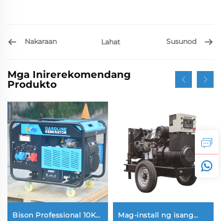
Nakaraan
Susunod
Lahat
Mga Inirerekomendang
Produkto
Bison Professional 10Kw
Mag-install ng isang