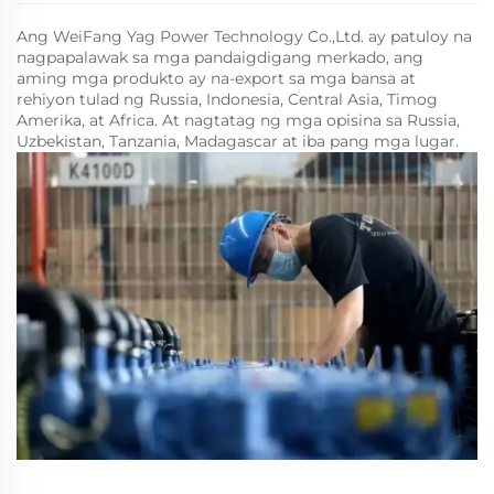
Ang WeiFang Yag Power Technology Co.,Ltd. ay patuloy na
nagpapalawak sa mga pandaigdigang merkado, ang
aming mga produkto ay na-export sa mga bansa at
rehiyon tulad ng Russia, Indonesia, Central Asia, Timog
Amerika, at Africa. At nagtatag ng mga opisina sa Russia,
Uzbekistan, Tanzania, Madagascar at iba pang mga lugar.