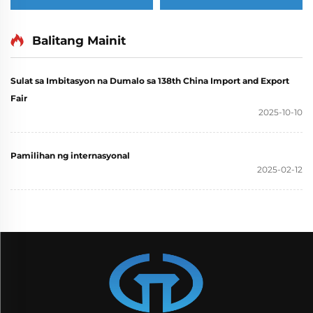
1000W Petrol Gasoline
mobile trailer type
Generator Single Phase
Yuchai 30KW diesel
110V 220V 380V 50Hz
generator set
Balitang Mainit
60Hz Frequency DC
Output
Sulat sa Imbitasyon na Dumalo sa 138th China Import and Export
Fair
2025-10-10
Pamilihan ng internasyonal
2025-02-12