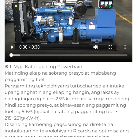
⚙️ I. Mga Katangian ng Powertrain
Matinding ekap na sobrang presyo at mababang
paggamit ng fuel
Paggamit ng teknolohiyang turbocharged air intake
upang anghatin ang ekap ng hangin, ang lakas ay
nadagdagan ng halos 25% kumpara sa mga modelong
hindi sobrang presyo, at binawasan ang paggamit ng
fuel ng 5-6% (tipikal na rate ng paggamit ng fuel ≤
215~231g/kW-h).
Diseño ng kamerang pagsusunog na direkta na
inuhulugan ng teknolohiya ni Ricardo na optimisa ang