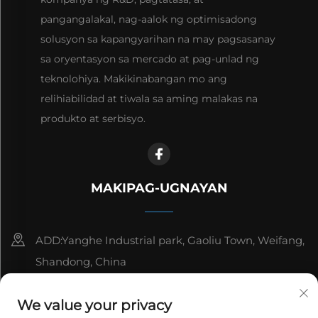
pangangalakal, nag-aalok ng optimisadong
solusyon sa kapangyarihan na may pagsasanay
sa oryentasyon sa mercado at pag-unlad ng
teknolohiya. Makikinabangan mo ang
relihiabilidad at tiwala sa aming malakas na
produkto at serbisyo.
MAKIPAG-UGNAYAN
ADD:Yanghe Industrial park, Gaoliu Town, Weifang,
Shandong, China
8615006666497
We value your privacy