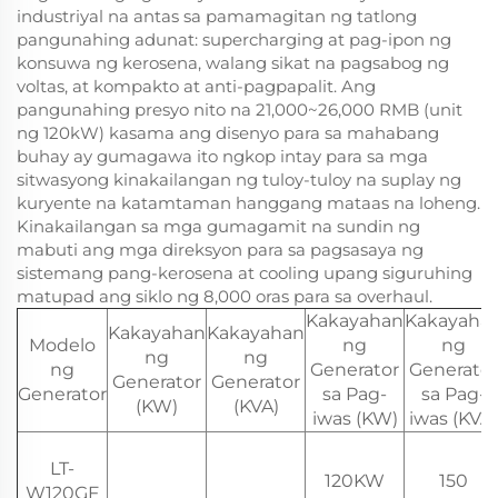
industriyal na antas sa pamamagitan ng tatlong
pangunahing adunat: supercharging at pag-ipon ng
konsuwa ng kerosena, walang sikat na pagsabog ng
voltas, at kompakto at anti-pagpapalit. Ang
pangunahing presyo nito na 21,000~26,000 RMB (unit
ng 120kW) kasama ang disenyo para sa mahabang
buhay ay gumagawa ito ngkop intay para sa mga
sitwasyong kinakailangan ng tuloy-tuloy na suplay ng
kuryente na katamtaman hanggang mataas na loheng.
Kinakailangan sa mga gumagamit na sundin ng
mabuti ang mga direksyon para sa pagsasaya ng
sistemang pang-kerosena at cooling upang siguruhing
matupad ang siklo ng 8,000 oras para sa overhaul.
Kakayahan
Kakayaha
Kakayahan
Kakayahan
Modelo
ng
ng
ng
ng
ng
Generator
Generator
Generator
Generator
Generator
sa Pag-
sa Pag-
(KW)
(KVA)
iwas (KW)
iwas (KVA)
LT-
120KW
150
W120GF