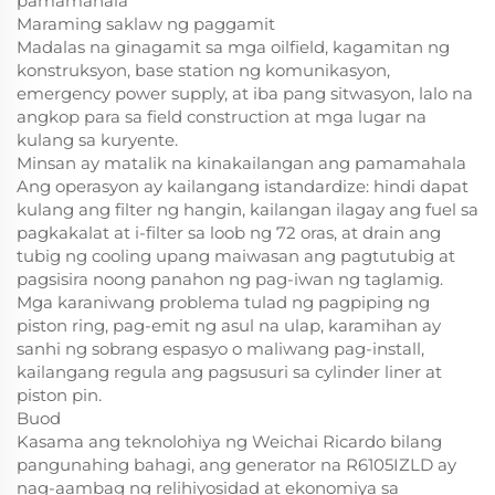
pamamahala
Maraming saklaw ng paggamit
Madalas na ginagamit sa mga oilfield, kagamitan ng
konstruksyon, base station ng komunikasyon,
emergency power supply, at iba pang sitwasyon, lalo na
angkop para sa field construction at mga lugar na
kulang sa kuryente.
Minsan ay matalik na kinakailangan ang pamamahala
Ang operasyon ay kailangang istandardize: hindi dapat
kulang ang filter ng hangin, kailangan ilagay ang fuel sa
pagkakalat at i-filter sa loob ng 72 oras, at drain ang
tubig ng cooling upang maiwasan ang pagtutubig at
pagsisira noong panahon ng pag-iwan ng taglamig.
Mga karaniwang problema tulad ng pagpiping ng
piston ring, pag-emit ng asul na ulap, karamihan ay
sanhi ng sobrang espasyo o maliwang pag-install,
kailangang regula ang pagsusuri sa cylinder liner at
piston pin.
Buod
Kasama ang teknolohiya ng Weichai Ricardo bilang
pangunahing bahagi, ang generator na R6105IZLD ay
nag-aambag ng relihiyosidad at ekonomiya sa