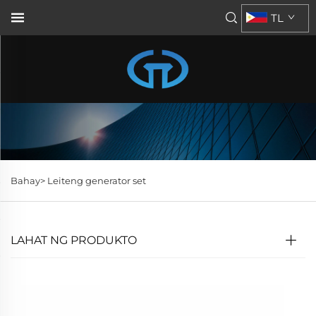
TL
Bahay>
Leiteng generator set
LAHAT NG PRODUKTO