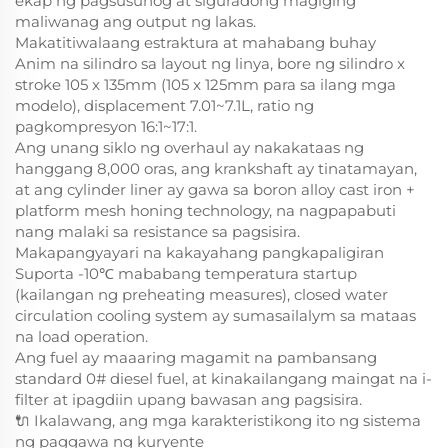
ekap ng pagsusunog at siguradong magiging
maliwanag ang output ng lakas.
Makatitiwalaang estraktura at mahabang buhay
Anim na silindro sa layout ng linya, bore ng silindro x
stroke 105 x 135mm (105 x 125mm para sa ilang mga
modelo), displacement 7.01~7.1L, ratio ng
pagkompresyon 16:1~17:1.
Ang unang siklo ng overhaul ay nakakataas ng
hanggang 8,000 oras, ang krankshaft ay tinatamayan,
at ang cylinder liner ay gawa sa boron alloy cast iron +
platform mesh honing technology, na nagpapabuti
nang malaki sa resistance sa pagsisira.
Makapangyayari na kakayahang pangkapaligiran
Suporta -10℃ mababang temperatura startup
(kailangan ng preheating measures), closed water
circulation cooling system ay sumasailalym sa mataas
na load operation.
Ang fuel ay maaaring magamit na pambansang
standard 0# diesel fuel, at kinakailangang maingat na i-
filter at ipagdiin upang bawasan ang pagsisira.
🔌 Ikalawang, ang mga karakteristikong ito ng sistema
ng paggawa ng kuryente