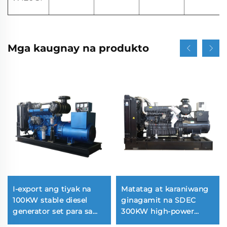
Mga kaugnay na produkto
I-export ang tiyak na
Matatag at karaniwang
100KW stable diesel
ginagamit na SDEC
generator set para sa
300KW high-power
pagbuo ng kuryente
diesel generator set