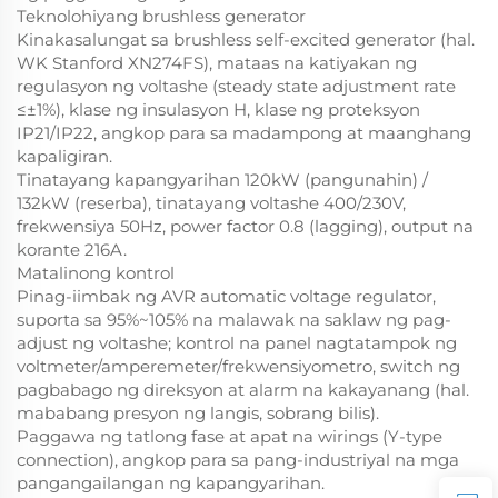
Teknolohiyang brushless generator
Kinakasalungat sa brushless self-excited generator (hal.
WK Stanford XN274FS), mataas na katiyakan ng
regulasyon ng voltashe (steady state adjustment rate
≤±1%), klase ng insulasyon H, klase ng proteksyon
IP21/IP22, angkop para sa madampong at maanghang
kapaligiran.
Tinatayang kapangyarihan 120kW (pangunahin) /
132kW (reserba), tinatayang voltashe 400/230V,
frekwensiya 50Hz, power factor 0.8 (lagging), output na
korante 216A.
Matalinong kontrol
Pinag-iimbak ng AVR automatic voltage regulator,
suporta sa 95%~105% na malawak na saklaw ng pag-
adjust ng voltashe; kontrol na panel nagtatampok ng
voltmeter/amperemeter/frekwensiyometro, switch ng
pagbabago ng direksyon at alarm na kakayanang (hal.
mababang presyon ng langis, sobrang bilis).
Paggawa ng tatlong fase at apat na wirings (Y-type
connection), angkop para sa pang-industriyal na mga
pangangailangan ng kapangyarihan.