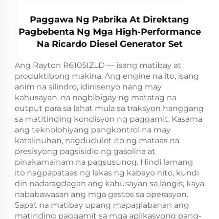
Paggawa Ng Pabrika At Direktang
Pagbebenta Ng Mga High-Performance
Na Ricardo Diesel Generator Set
Ang Rayton R6105IZLD — isang matibay at
produktibong makina. Ang engine na ito, isang
anim na silindro, idinisenyo nang may
kahusayan, na nagbibigay ng matatag na
output para sa lahat mula sa traksyon hanggang
sa matitinding kondisyon ng paggamit. Kasama
ang teknolohiyang pangkontrol na may
katalinuhan, nagdudulot ito ng mataas na
presisyong pagsisidlo ng gasolina at
pinakamainam na pagsusunog. Hindi lamang
ito nagpapataas ng lakas ng kabayo nito, kundi
din nadaragdagan ang kahusayan sa langis, kaya
nababawasan ang mga gastos sa operasyon.
Sapat na matibay upang mapaglabanan ang
matinding paggamit sa mga aplikasyong pang-