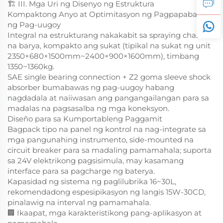
🏗️ III. Mga Uri ng Disenyo ng Estruktura
Kompaktong Anyo at Optimitasyon ng Pagpapababa
ng Pag-uugoy
Integral na estrukturang nakakabit sa spraying chassis
na barya, kompakto ang sukat (tipikal na sukat ng unit
2350×680×1500mm~2400×900×1600mm), timbang
1350~1360kg.
SAE single bearing connection + Z2 goma sleeve shock
absorber bumabawas ng pag-uugoy habang
nagdadala at naiiwasan ang pangangailangan para sa
madalas na pagsasalba ng mga koneksyon.
Diseño para sa Kumportableng Paggamit
Bagpack tipo na panel ng kontrol na nag-integrate sa
mga pangunahing instrumento, side-mounted na
circuit breaker para sa madaling pamamahala; suporta
sa 24V elektrikong pagsisimula, may kasamang
interface para sa pagcharge ng baterya.
Kapasidad ng sistema ng paglilubrika 16~30L,
rekomendadong espesipikasyon ng langis 15W-30CD,
pinalawig na interval ng pamamahala.
🏢 Ikaapat, mga karakteristikong pang-aplikasyon at