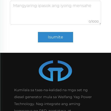
0/1000
Isumite
Kumilala sa taas-na-kalidad na mga set ng
diesel generator mula sa Weifang Yag Power
Technology. Nag-integrate ang aming
kompanya ng R&D, pagtatasa, at