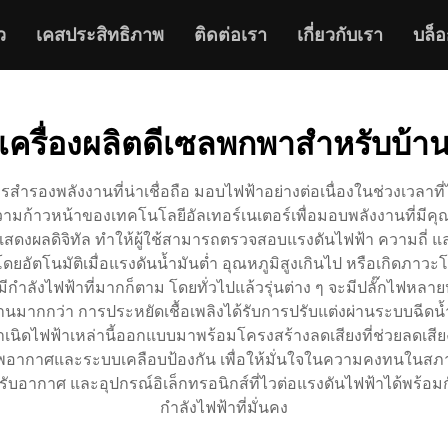
ว
เคสประสิทธิภาพ
ติดต่อเรา
เกี่ยวกับเรา
บล็อ
เครื่องผลิตดีเซลพกพาสําหรับบ้า
ำรองพลังงานที่น่าเชื่อถือ มอบไฟฟ้าอย่างต่อเนื่องในช่วงเวลาที่ไฟ
ก้าวหน้าของเทคโนโลยีอัลเทอร์เนเตอร์เพื่อมอบพลังงานที่มีคุณภ
งผลดิจิทัล ทำให้ผู้ใช้สามารถตรวจสอบแรงดันไฟฟ้า ความถี่ และร
ยอัตโนมัติเมื่อแรงดันน้ำมันต่ำ อุณหภูมิสูงเกินไป หรือเกิดภาวะโ
มีกำลังไฟฟ้าที่มากก็ตาม โดยทั่วไปแล้วรุ่นต่าง ๆ จะมีปลั๊กไฟห
งานมากกว่า การประหยัดเชื้อเพลิงได้รับการปรับแต่งผ่านระบบฉีดน้ำ
กำเนิดไฟฟ้าเหล่านี้ออกแบบมาพร้อมโครงสร้างลดเสียงที่ช่วยลดเสี
าพอากาศและระบบเคลือบป้องกัน เพื่อให้มั่นใจในความคงทนในสภาพ
องปรับอากาศ และอุปกรณ์อิเล็กทรอนิกส์ที่ไวต่อแรงดันไฟฟ้าได้
กำลังไฟฟ้าที่มั่นคง