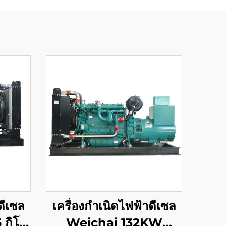
ดีเซล
เครื่องกำเนิดไฟฟ้าดีเซล
 กิโล
Weichai 132KW