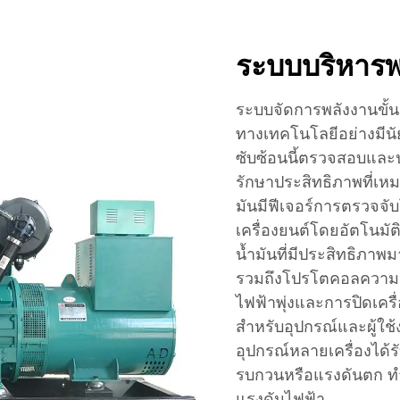
ระบบบริหารพ
ระบบจัดการพลังงานขั้น
ทางเทคโนโลยีอย่างมีน
ซับซ้อนนี้ตรวจสอบและปร
รักษาประสิทธิภาพที่เห
มันมีฟีเจอร์การตรวจจ
เครื่องยนต์โดยอัตโนมั
น้ำมันที่มีประสิทธิภา
รวมถึงโปรโตคอลความป
ไฟฟ้าพุ่งและการปิดเครื
สำหรับอุปกรณ์และผู้ใ
อุปกรณ์หลายเครื่องได้
รบกวนหรือแรงดันตก ทำใ
แรงดันไฟฟ้า