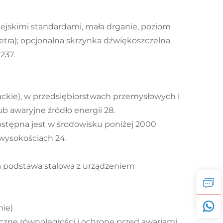
ejskimi standardami, mała drganie, poziom
etra); opcjonalna skrzynka dźwiękoszczelna
237.
ackie), w przedsiębiorstwach przemysłowych i
b awaryjne źródło energii 28.
ostępna jest w środowisku poniżej 2000
wysokościach 24.
podstawa stalowa z urządzeniem
nie)
zne równoległości i ochronę przed awariami