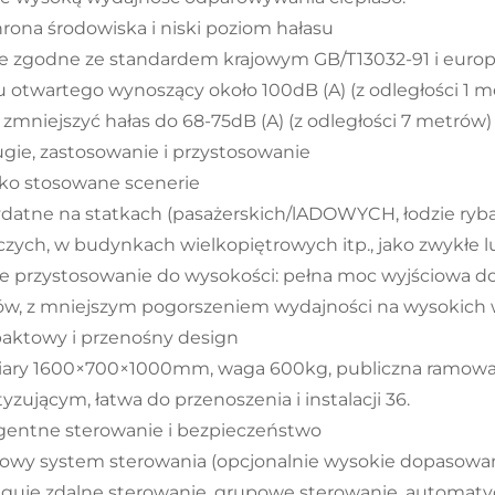
hrona środowiska i niski poziom hałasu
e zgodne ze standardem krajowym GB/T13032-91 i europ
u otwartego wynoszący około 100dB (A) (z odległości 1 m
zmniejszyć hałas do 68-75dB (A) (z odległości 7 metrów) 
ugie, zastosowanie i przystosowanie
ko stosowane scenerie
zydatne na statkach (pasażerskich/lADOWYCH, łodzie ryb
czych, w budynkach wielkopiętrowych itp., jako zwykłe lu
lne przystosowanie do wysokości: pełna moc wyjściowa d
w, z mniejszym pogorszeniem wydajności na wysokich 
ktowy i przenośny design
ry 1600×700×1000mm, waga 600kg, publiczna ramowa 
yzującym, łatwa do przenoszenia i instalacji 36.
igentne sterowanie i bezpieczeństwo
frowy system sterowania (opcjonalnie wysokie dopasowa
guje zdalne sterowanie, grupowe sterowanie, automatyc