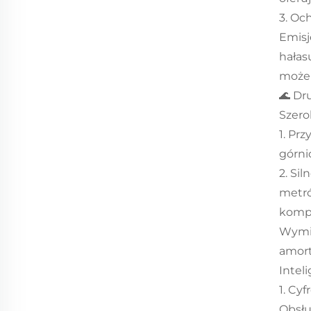
3. Oc
Emisj
hałas
może 
🌊 Dr
Szero
1. Pr
górni
2. Si
metró
kompa
Wymia
amort
Intel
1. Cy
Obsłu