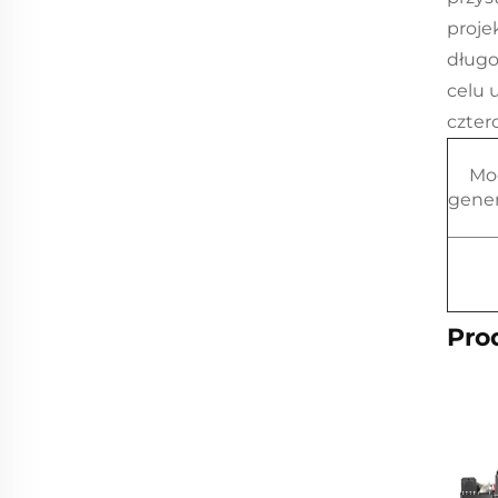
proje
długo
celu 
czter
Mo
gener
Pro