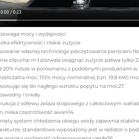
 Przewaga mocy i wydajności
soka efektywność i niskie zużycie
sowanie własnej technologii pieczętowania pierścieni 
enia oilpump nr Ⅰ pozwala osiągnąć zużycie paliwa tylko 
 20% niższe w porównaniu z podobnymi produktami w 
zeliczalna moc: 110% mocy nominalnej (tzn. 19,8 kW) mo
sowując się do nagłego wzrostu popytu na moc27.
ezawodny i trwały
rukcja z odlewu żelaza stopowego z całościowym wahad
n, niska częstotliwość awarii14.
ięty system chłodzenia obiegu wody zapewnia stabilne 
raturze; standardowo wyposażony jest w radiator o pod
je wysoką wydajność odparowywania ciepła36.