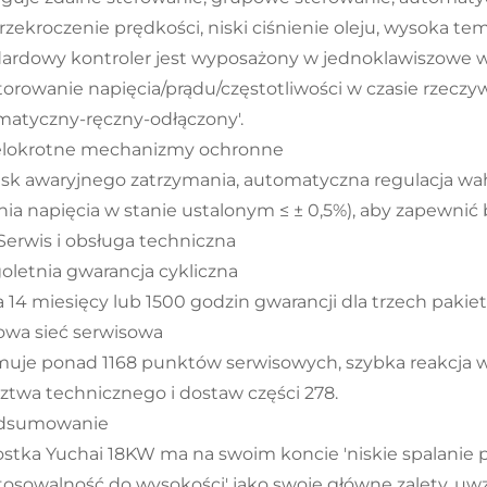
przekroczenie prędkości, niski ciśnienie oleju, wysoka tem
ardowy kontroler jest wyposażony w jednoklawiszowe wł
orowanie napięcia/prądu/częstotliwości w czasie rzeczy
matyczny-ręczny-odłączony'.
elokrotne mechanizmy ochronne
isk awaryjnego zatrzymania, automatyczna regulacja wahan
ia napięcia w stanie ustalonym ≤ ± 0,5%), aby zapewnić
. Serwis i obsługa techniczna
goletnia gwarancja cykliczna
a 14 miesięcy lub 1500 godzin gwarancji dla trzech pakie
jowa sieć serwisowa
uje ponad 1168 punktów serwisowych, szybka reakcja w
ztwa technicznego i dostaw części 278.
odsumowanie
stka Yuchai 18KW ma na swoim koncie 'niskie spalanie 
tosowalność do wysokości' jako swoje główne zalety, uwz