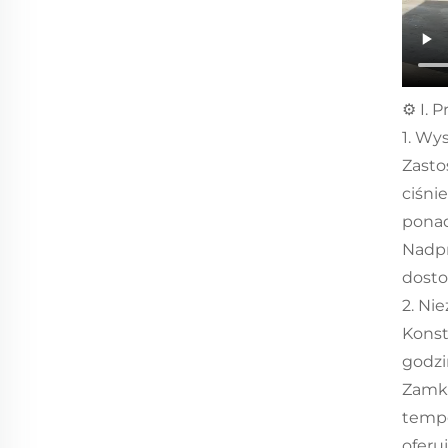
⚙️ I.
1. Wy
Zasto
ciśni
ponad
Nadpr
dosto
2. Ni
Konst
godzi
Zamkn
tempe
oferu