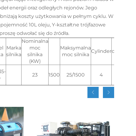
deł energii oraz odległych rejonów. Jego
obniżają koszty użytkowania w pełnym cyklu. W
ojemność 10L oleju, Y-kształtne trójfazowe
proszę odwołać się do źródła.
Nominalna
Średnic
el
Marka
moc
Maksymalna
Cylinder
cylindra*
ka
silnika
silnika
moc silnika
tłoka(m
(KW)
5-
23
1500
25/1500
4
89*100
0