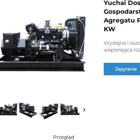
Yuchai Dos
Gospodars
Agregatu P
KW
Wydajna i oszc
wspierająca r
Zapytanie
Przegląd