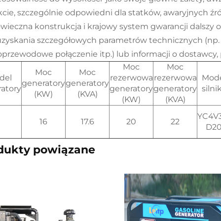
kcie, szczególnie odpowiedni dla statków, awaryjnych źró
wieczna konstrukcja i krajowy system gwarancji dalszy 
uzyskania szczegółowych parametrów technicznych (np. p
oprzewodowe połączenie itp.) lub informacji o dostawcy, 
Moc
Moc
Moc
Moc
del
rezerwowa
rezerwowa
Mod
generatory
generatory
atory
generatory
generatory
silni
(KW)
(KVA)
(KW)
(KVA)
YC4V3
16
17.6
20
22
D2
dukty powiązane