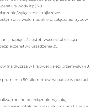
peratura wody itp.) 78.
ączenie/wyłączenie, trójfazowe
wistym oraz wielomodalne przełączanie trybów
ia napięcia/częstotliwości (stabilizacja
 bezpieczeństwo urządzenia 35.
tów (najdłuższa w krajowej gałęzi przemysłu) 48.
 promieniu 50 kilometrów, wsparcie w postaci
paliwa, mocne przeciążenie, wysoką
ględniając inteligentny i niski poziom hałasu w