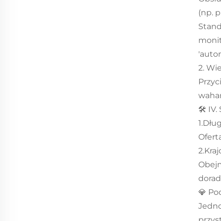
(np. 
Stand
monit
'auto
2. Wi
Przyc
wahan
🛠️ IV
1.Dłu
Ofert
2.Kra
Obejm
dorad
💎 P
Jedno
przys