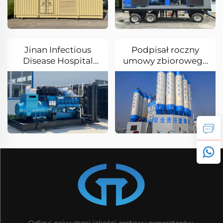
Pekinie
Xinjiang
Jinan Infectious
Podpisał roczny
Disease Hospital
umowy zbiorowego
Zasilanie Rezerwowe
zakupu z Chin
1000KW Cichy
Construction Civil
Generator Wu
Engineering
Intelligent
Equipment
Company
Odkryj najwyższej jakości zestawy generatorów