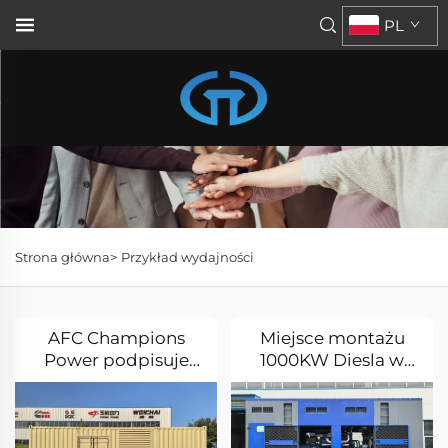
PL
Strona główna>
Przykład wydajności
AFC Champions
Miejsce montażu
Power podpisuje
1000KW Diesla w
przyjazny protokół
hrabstwie Bahe w
współpracy z
Regionie
Szpitaliem You'an w
Autonomicznym