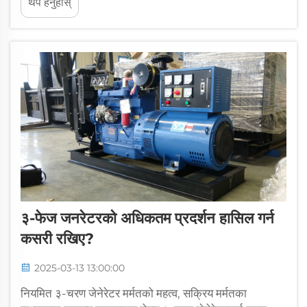
थप हेर्नुहोस्
लागि उपयुक्त ३-चरण जेनेरेटर छान्नु धेरै महत्वपूर्ण छ।
३-फेज जनरेटरको अधिकतम प्रदर्शन हासिल गर्न
कसरी रखिए?
2025-03-13 13:00:00
नियमित ३-चरण जेनेरेटर मर्मतको महत्व, सक्रिय मर्मतका