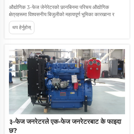
औद्योगिक 3-फेज जेनेरेटरको छानबिनमा परिचय औद्योगिक
क्षेत्रहरूमा विश्वसनीय बिजुलीको महत्वपूर्ण भूमिका कारखाना र
संयन्त्रहरूका लागि विश्वसनीय बिजुली हुनु न केवल महत्वपूर्ण हो, बरु
थप हेर्नुहोस्
यसको अत्यन्तै आवश्यकता हुन्छ, किनकि यसले प्रत्येक...
३-फेज जनरेटरले एक-फेज जनरेटरबाट के फाइदा
छ?