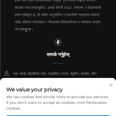
वेफँग याग पावर टेक्नोलजीबाट उत्कृष्ट गुणस्तरका डिझेल जनरेटर
सेटहरू पत्ता लगाउनुहोस्। हाम्रो कंपनी R&D, संयोजन, र विक्रेताको
समेत एकीकृत छ, जो मार्केट अनुसारिता र तकनीकी नवाचारमा फोकस
गर्दछ, बलिस्त उत्पादहरू र सेवाहरूमा विश्वसनीयता र भरोसामा अनुभव
गर्न सक्नुहुन्छ।
सम्पर्क गर्नुहोस्
पता: यांगहे औद्योगिक पार्क, गाओलिउ टाउन, वेइफँग, शांडोंग, चीन
8615006666497
We value your privacy
[email protected]
We use cookies and similar tools to provide our services.
If you don't want to accept all cookies, click Personalize
cookies.
कॉपीराइट © २०२६ वेईफाङ याग पावर टेक्नोलोजी कं, लिमिटेड। सर्वाधिकार सुरक्षित।