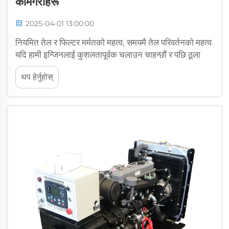
कामगरीहरू
2025-04-01 13:00:00
नियमित तेल र फिल्टर मर्मतको महत्व, समयमै तेल परिवर्तनको महत्व
यदि हामी इन्जिनलाई कुशलतापूर्वक चलाउन चाहन्छौं र पछि ठूला
मर्मत बिलबाट पैसा बचत गर्न चाहन्छौं भने समयमा तेल परिवर्तन गर्नु
थप हेर्नुहोस्
खुबै महत्वपूर्ण छ। जब हामी नियमित तेल परिवर्तनमा लागि रहन्छौं,
यसले इन्जिनको लामो सेवा जीवन र उत्तम प्रदर्शन सुनिश्चित गर्न
मद्दत गर्दछ।