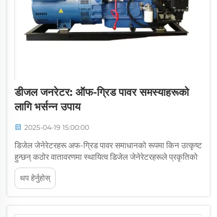
डीजल जनरेटर: ऑफ-ग्रिड पावर समस्याहरूको
लागि भर्सन्न उपाय
2025-04-19 15:00:00
डिजेल जेनेरेटरहरू अफ-ग्रिड पावर समाधानको रूपमा किन उत्कृष्ट
हुन्छन् कठोर वातावरणमा स्थायित्व डिजेल जेनेरेटरहरूले प्रकृतिको
कडा प्रहार सहन सक्छन्। तिनीहरूले भीषण गर्मीको लहरबाट लिएर
थप हेर्नुहोस्
भारी वर्षामा र बालुवामा लदेको हावासम्मको सबै कुरा सँगै सामना
गर्छन्, जुन...