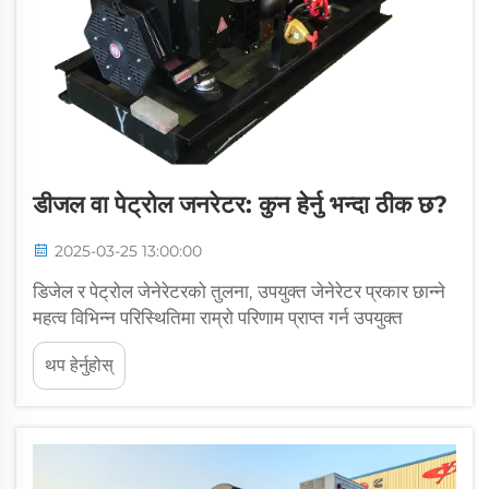
डीजल वा पेट्रोल जनरेटर: कुन हेर्नु भन्दा ठीक छ?
2025-03-25 13:00:00
डिजेल र पेट्रोल जेनेरेटरको तुलना, उपयुक्त जेनेरेटर प्रकार छान्ने
महत्व विभिन्न परिस्थितिमा राम्रो परिणाम प्राप्त गर्न उपयुक्त
प्रकारको जेनेरेटर छान्नु धेरै महत्वपूर्ण छ। जब हामी डिजेल वा
थप हेर्नुहोस्
पेट्रोल जेनेरेटरको बारेमा सोच्छौं, हामीले ती जेनेरेटरका विशेषताहरू,
लागत, ईन्धनको उपलब्धता र वातावरणमा पर्ने प्रभावको बारेमा
बुझ्नुपर्छ।