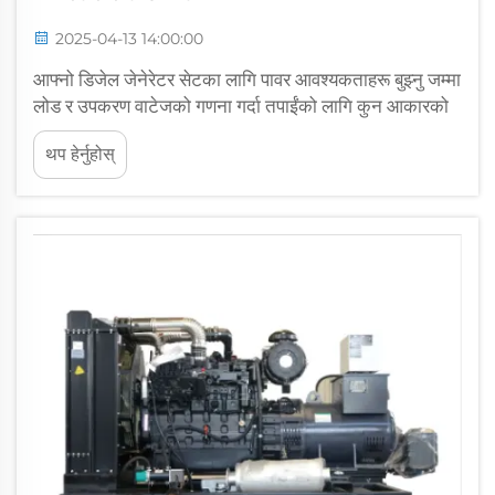
2025-04-13 14:00:00
आफ्नो डिजेल जेनेरेटर सेटका लागि पावर आवश्यकताहरू बुझ्नु जम्मा
लोड र उपकरण वाटेजको गणना गर्दा तपाईंको लागि कुन आकारको
डिजेल जेनेरेटर उत्तम हुनेछ भन्ने निर्धारण गर्दा, पहिलो कुरा तपाईंलाई
थप हेर्नुहोस्
ब्याकअप पावरको आवश्यकता पर्ने सबै विद्युतीय उपकरणहरूको सूची
बनाउनु हो...