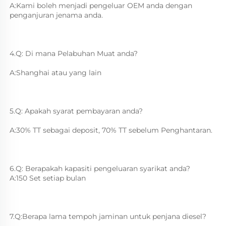
A:Kami boleh menjadi pengeluar OEM anda dengan 
penganjuran jenama anda. 
4.Q: Di mana Pelabuhan Muat anda? 
A:Shanghai atau yang lain 
5.Q: Apakah syarat pembayaran anda? 
A:30% TT sebagai deposit, 70% TT sebelum Penghantaran. 
6.Q: Berapakah kapasiti pengeluaran syarikat anda? 
A:150 Set setiap bulan 
7.Q:Berapa lama tempoh jaminan untuk penjana diesel? 