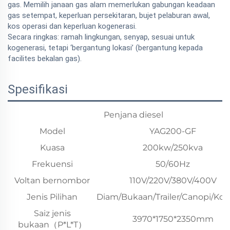
gas. Memilih janaan gas alam memerlukan gabungan keadaan
gas setempat, keperluan persekitaran, bujet pelaburan awal,
kos operasi dan keperluan kogenerasi.
Secara ringkas: ramah lingkungan, senyap, sesuai untuk
kogenerasi, tetapi ‘bergantung lokasi’ (bergantung kepada
facilites bekalan gas).
Spesifikasi
Penjana diesel
Model
YAG200-GF
Kuasa
200kw/250kva
Frekuensi
50/60Hz
Voltan bernombor
110V/220V/380V/400V
Jenis Pilihan
Diam/Bukaan/Trailer/Canopi/Ko
Saiz jenis
3970*1750*2350mm
bukaan（P*L*T）