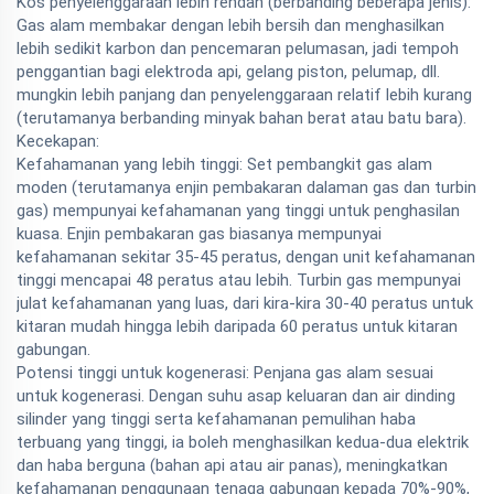
Kos penyelenggaraan lebih rendah (berbanding beberapa jenis):
Gas alam membakar dengan lebih bersih dan menghasilkan
lebih sedikit karbon dan pencemaran pelumasan, jadi tempoh
penggantian bagi elektroda api, gelang piston, pelumap, dll.
mungkin lebih panjang dan penyelenggaraan relatif lebih kurang
(terutamanya berbanding minyak bahan berat atau batu bara).
Kecekapan:
Kefahamanan yang lebih tinggi: Set pembangkit gas alam
moden (terutamanya enjin pembakaran dalaman gas dan turbin
gas) mempunyai kefahamanan yang tinggi untuk penghasilan
kuasa. Enjin pembakaran gas biasanya mempunyai
kefahamanan sekitar 35-45 peratus, dengan unit kefahamanan
tinggi mencapai 48 peratus atau lebih. Turbin gas mempunyai
julat kefahamanan yang luas, dari kira-kira 30-40 peratus untuk
kitaran mudah hingga lebih daripada 60 peratus untuk kitaran
gabungan.
Potensi tinggi untuk kogenerasi: Penjana gas alam sesuai
untuk kogenerasi. Dengan suhu asap keluaran dan air dinding
silinder yang tinggi serta kefahamanan pemulihan haba
terbuang yang tinggi, ia boleh menghasilkan kedua-dua elektrik
dan haba berguna (bahan api atau air panas), meningkatkan
kefahamanan penggunaan tenaga gabungan kepada 70%-90%,