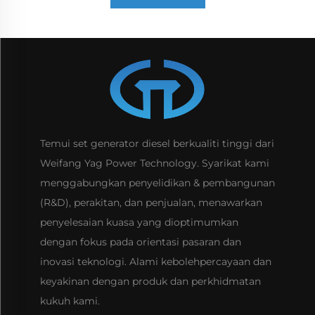
Temui set generator diesel berkualiti tinggi dari
Weifang Yag Power Technology. Syarikat kami
menggabungkan penyelidikan & pembangunan
(R&D), perakitan, dan penjualan, menawarkan
penyelesaian kuasa yang dioptimumkan
dengan fokus pada orientasi pasaran dan
inovasi teknologi. Alami kebolehpercayaan dan
keyakinan dengan produk dan perkhidmatan
kukuh kami.