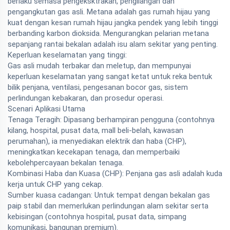
berlaku semasa pengeksktrakan, pengilangan dan
pengangkutan gas asli. Metana adalah gas rumah hijau yang
kuat dengan kesan rumah hijau jangka pendek yang lebih tinggi
berbanding karbon dioksida. Mengurangkan pelarian metana
sepanjang rantai bekalan adalah isu alam sekitar yang penting.
Keperluan keselamatan yang tinggi:
Gas asli mudah terbakar dan meletup, dan mempunyai
keperluan keselamatan yang sangat ketat untuk reka bentuk
bilik penjana, ventilasi, pengesanan bocor gas, sistem
perlindungan kebakaran, dan prosedur operasi.
Scenari Aplikasi Utama
Tenaga Teragih: Dipasang berhampiran pengguna (contohnya
kilang, hospital, pusat data, mall beli-belah, kawasan
perumahan), ia menyediakan elektrik dan haba (CHP),
meningkatkan kecekapan tenaga, dan memperbaiki
kebolehpercayaan bekalan tenaga.
Kombinasi Haba dan Kuasa (CHP): Penjana gas asli adalah kuda
kerja untuk CHP yang cekap.
Sumber kuasa cadangan: Untuk tempat dengan bekalan gas
paip stabil dan memerlukan perlindungan alam sekitar serta
kebisingan (contohnya hospital, pusat data, simpang
komunikasi, bangunan premium).