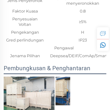
Jenis Penyeronok
menyeronokkan
Faktor Kuasa
0.8
Penyesuaian
≥5%
Voltan
Pengekangan
H
Gred perlindungan
IP23
Pengawal
Jenama Pilihan
Deepsea/DEIF/ComAp/Smart
Pembungkusan & Penghantaran