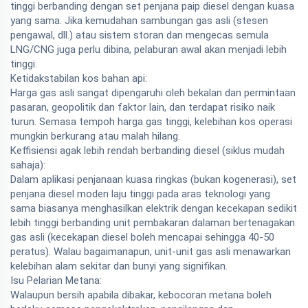
tinggi berbanding dengan set penjana paip diesel dengan kuasa
yang sama. Jika kemudahan sambungan gas asli (stesen
pengawal, dll.) atau sistem storan dan mengecas semula
LNG/CNG juga perlu dibina, pelaburan awal akan menjadi lebih
tinggi.
Ketidakstabilan kos bahan api:
Harga gas asli sangat dipengaruhi oleh bekalan dan permintaan
pasaran, geopolitik dan faktor lain, dan terdapat risiko naik
turun. Semasa tempoh harga gas tinggi, kelebihan kos operasi
mungkin berkurang atau malah hilang.
Keffisiensi agak lebih rendah berbanding diesel (siklus mudah
sahaja):
Dalam aplikasi penjanaan kuasa ringkas (bukan kogenerasi), set
penjana diesel moden laju tinggi pada aras teknologi yang
sama biasanya menghasilkan elektrik dengan kecekapan sedikit
lebih tinggi berbanding unit pembakaran dalaman bertenagakan
gas asli (kecekapan diesel boleh mencapai sehingga 40-50
peratus). Walau bagaimanapun, unit-unit gas asli menawarkan
kelebihan alam sekitar dan bunyi yang signifikan.
Isu Pelarian Metana:
Walaupun bersih apabila dibakar, kebocoran metana boleh