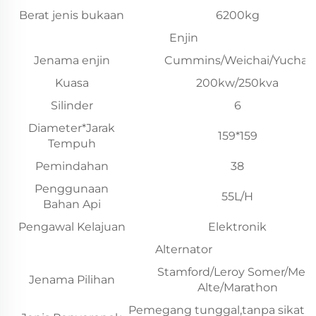
Berat jenis bukaan
6200kg
Enjin
Jenama enjin
Cummins/Weichai/Yuchai
Kuasa
200kw/250kva
Silinder
6
Diameter*Jarak
159*159
Tempuh
Pemindahan
38
Penggunaan
55L/H
Bahan Api
Pengawal Kelajuan
Elektronik
Alternator
Stamford/Leroy Somer/Mec
Jenama Pilihan
Alte/Marathon
Pemegang tunggal,tanpa sikat,S