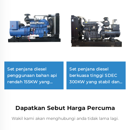
Set penjana diesel
Set penjana diesel
penggunaan bahan api
berkuasa tinggi SDEC
rendah 155KW yang
300KW yang stabil dan
disesuaikan keluaran
biasa digunakan
stabil
Dapatkan Sebut Harga Percuma
Wakil kami akan menghubungi anda tidak lama lagi.