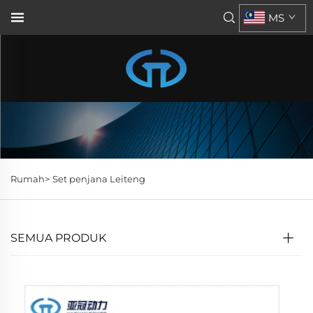
MS
Rumah>
Set penjana Leiteng
SEMUA PRODUK