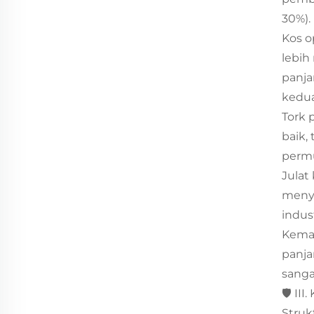
30%).
Kos o
lebih
panja
kedua
Tork 
baik,
permu
Julat
menye
indust
Kemam
panja
sanga
🛡️ I
Struk