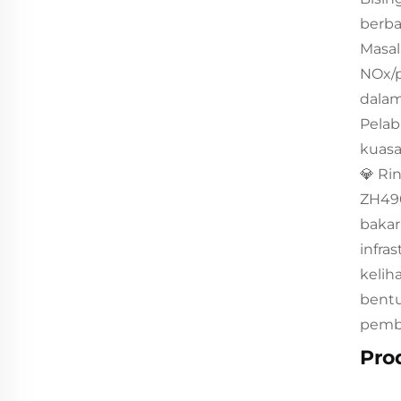
berba
Masal
NOx/p
dalam
Pelab
kuasa
💎 Ri
ZH490
bakar
infra
kelih
bentu
pembu
Pro