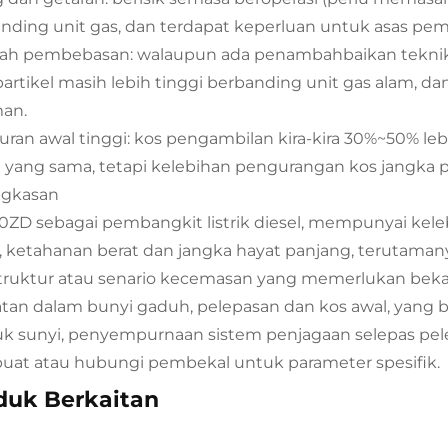
nding unit gas, dan terdapat keperluan untuk asas pe
ah pembebasan: walaupun ada penambahbaikan teknik
artikel masih lebih tinggi berbanding unit gas alam, d
an.
uran awal tinggi: kos pengambilan kira-kira 30%~50% leb
 yang sama, tetapi kelebihan pengurangan kos jangka pa
ngkasan
ZD sebagai pembangkit listrik diesel, mempunyai ke
, ketahanan berat dan jangka hayat panjang, terutaman
struktur atau senario kecemasan yang memerlukan beka
atan dalam bunyi gaduh, pelepasan dan kos awal, yang
k sunyi, penyempurnaan sistem penjagaan selepas pele
at atau hubungi pembekal untuk parameter spesifik.
duk Berkaitan