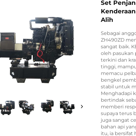
Set Penja
Kenderaan
Alih
Sebagai anggot
ZH490ZD memp
sangat baik. K
oleh pasukan 
terkini dan kr
tinggi, mampu
memacu pelbag
bengkel pembua
stabil untuk m
Menghadapi ke
bertindak seb
memberi respo
supaya terus 
juga sangat c
bahan api yang
itu, ia bersif