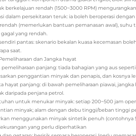
k berkelajuan rendah (1500~3000 RPM) mengurangkan 
si dalam persekitaran teruk: ia boleh beroperasi dengan 
rendah (memerlukan bantuan pemanasan awal), suhu tin
 gagal yang rendah.
sendiri pantas: skenario bekalan kuasa kecemasan bole
apa saat.
. Pemeliharaan dan Jangka hayat
s pemeliharaan panjang: tiada bahagian yang aus seperti 
sarkan penggantian minyak dan penapis, dan kosnya le
a hayat panjang: di bawah pemeliharaan piawai, jangka 
k daripada penjana petrol.
uhan untuk menukar minyak: setiap 200~500 jam ope
ntian minyak; alam dengan debu tinggi/beban tinggi p
rkan menggunakan minyak sintetik penuh (contohnya 
 Kekurangan yang perlu diperhatikan
g dan getaran: berisik semasa beroperasi (perlu memasa