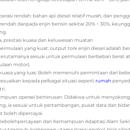
perasi rendah: bahan api diesel relatif murah, dan pen
 rendah daripada enjin bensin sekitar 20% ~ 30%, keu
ng.
, prestasi kuasa dan keluwesan muatan
permulaan yang kuat: output tork enjin diesel adalah be
 terutamanya sesuai untuk permulaan berbeban berat ata
laan motor).
 kuasa yang luas: Boleh memenuhi permintaan dari beb
suaikan kepada pelbagai situasi seperti
rumah
penyed
ri.
puan operasi berterusan: Didakwa untuk menyokong
ng, ia sesuai untuk pertambangan, pusat data dan bid
t boleh dipercayai.
II. Kebolehpercayaan dan Kemampuan Adaptasi Alam Seki
tur tangguh: komponen utama (paksi engkol, blok silinde