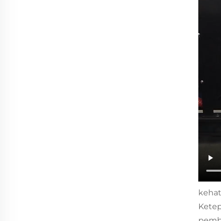
kehat
Ketep
pemba