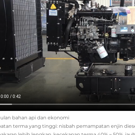
ulan bahan api dan ekonomi
atan terma yang tinggi: nisbah pemampatan enjin diesel a
karan lebih lengkap, kecekapan terma 40% ~ 50%, jauh l