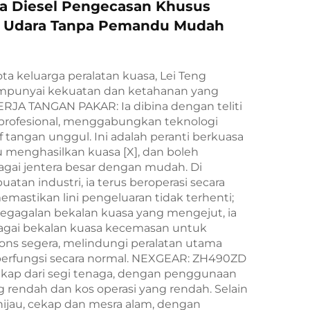
na Diesel Pengecasan Khusus
 Udara Tanpa Pemandu Mudah
a keluarga peralatan kuasa, Lei Teng
unyai kekuatan dan ketahanan yang
ERJA TANGAN PAKAR: Ia dibina dengan teliti
profesional, menggabungkan teknologi
af tangan unggul. Ini adalah peranti berkuasa
 menghasilkan kuasa [X], dan boleh
ai jentera besar dengan mudah. Di
tan industri, ia terus beroperasi secara
emastikan lini pengeluaran tidak terhenti;
gagalan bekalan kuasa yang mengejut, ia
agai bekalan kuasa kecemasan untuk
ns segera, melindungi peralatan utama
berfungsi secara normal. NEXGEAR: ZH490ZD
ekap dari segi tenaga, dengan penggunaan
 rendah dan kos operasi yang rendah. Selain
at hijau, cekap dan mesra alam, dengan