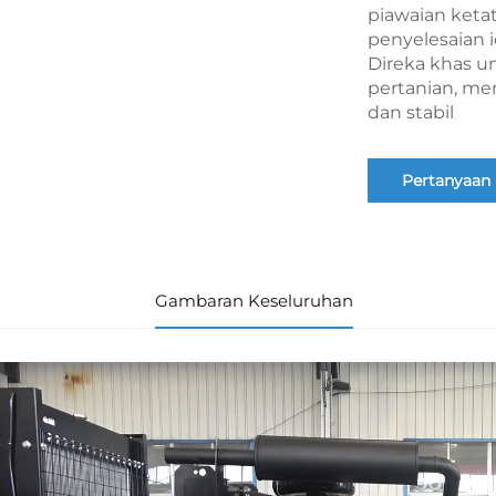
piawaian keta
penyelesaian 
Direka khas u
pertanian, me
dan stabil
Pertanyaan
Gambaran Keseluruhan