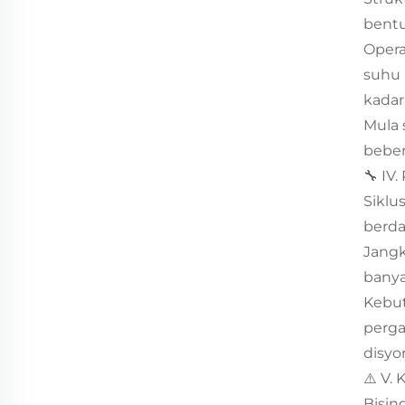
bentu
Opera
suhu 
kadar
Mula 
beber
🔧 IV
Siklu
berda
Jangk
banya
Kebut
perga
disyo
⚠️ V.
Bisin