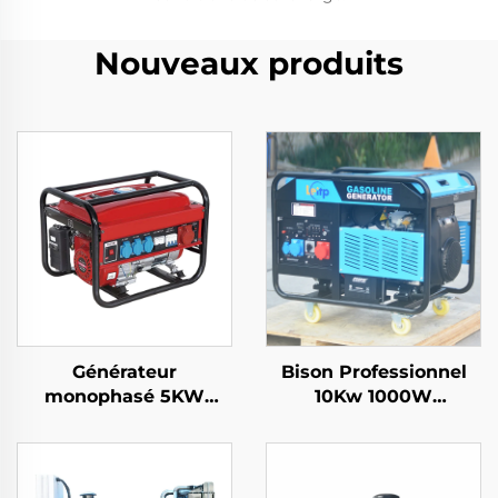
Nouveaux produits
Générateur
Bison Professionnel
monophasé 5KW
10Kw 1000W
Essence Démarrage
Générateur Essence
automatique Moteur
Gazoline Monophasé
4-temps refroidi par
110V 220V 380V 50Hz
air 650W Puissance
60Hz Fréquence Sortie