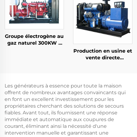
nominale Utilisation
CC
domestique et
extérieure Fréquence
automatique
50HZ/60HZ
Groupe électrogène au
gaz naturel 300KW à
faible consommation
Production en usine et
d'énergie et haute
vente directe
efficacité
d'ensembles
générateurs diesel
haute performance
Ricardo
Les générateurs à essence pour toute la maison
offrent de nombreux avantages convaincants qui
en font un excellent investissement pour les
propriétaires cherchant des solutions de secours
fiables. Avant tout, ils fournissent une réponse
immédiate et automatique aux coupures de
courant, éliminant ainsi la nécessité d'une
intervention manuelle et garantissant une