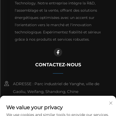
Technology. Notre entreprise intègre la R&D,
l'assemblage et la vente, offrant des solutions
énergétiques optimisées avec un accent sur
l'orientation vers le marché et l'innovation
technologique. Expérimentez fiabilité et sérieux
grâce à nos produits et services robustes.
CONTACTEZ-NOUS
ADRESSE : Parc industriel de Yanghe, ville de
Gaoliu, Weifang, Shandong, Chine
8615006666497
We value your privacy
[email protected]
We use cookies and similar tools to provide our services.