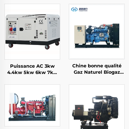
Chine bonne qualité
Puissance AC 3kw
Gaz Naturel Biogaz
4.4kw 5kw 6kw 7kw
Gaz de Pétrole
8kw 9kw 10kw 12kw
Liquéfié Groupe
Générateur essence
Electrogène de
refroidi par air
Soutien pour la
Production d'Énergie