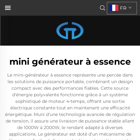
FR
mini générateur à essence
Le mini-générateur à essence représente une percée dans
les solutions de puissance portable, combinant un design
compact avec des performances fiables. Cette source
d'énergie polyvalente fonctionne grâce à un système
sophistiqué de moteur 4-temps, offrant une sortie
électrique constante tout en maintenant une efficacité
énergétique. Muni d'une technologie avancée de régulation
de tension, il assure une livraison de puissance stable allant
de 1000W à 2000W, le rendant adapté à diverses
applications. Le générateur est doté d'un mécanisme de