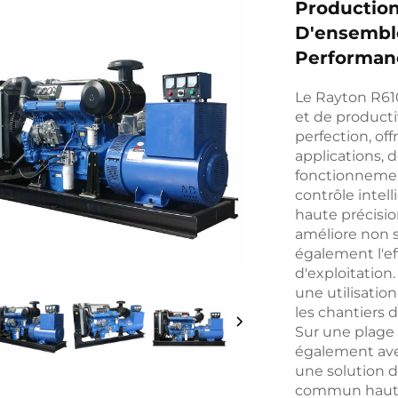
Production
D'ensemble
Performan
Le Rayton R610
et de producti
perfection, of
applications, d
fonctionnemen
contrôle intell
haute précisi
améliore non 
également l'ef
d'exploitation.
une utilisation
les chantiers 
Sur une plage
également avec
une solution d
commun haute p