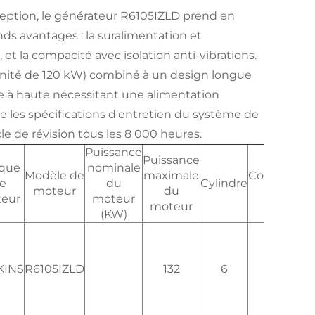
eption, le générateur R6105IZLD prend en
ands avantages : la suralimentation et
, et la compacité avec isolation anti-vibrations.
unité de 120 kW) combiné à un design longue
e à haute nécessitant une alimentation
re les spécifications d'entretien du système de
le de révision tous les 8 000 heures.
Puissance
Puissance
que
nominale
Modèle de
maximale
Course*Alé
e
du
Cylindre
moteur
du
(mm)
eur
moteur
moteur
(KW)
KINS
R6105IZLD
132
6
105*125