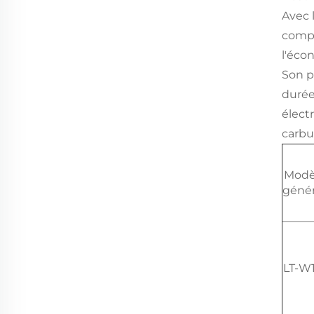
Avec 
compte
l'écon
Son p
durée
élect
carbu
Modè
génér
LT-W