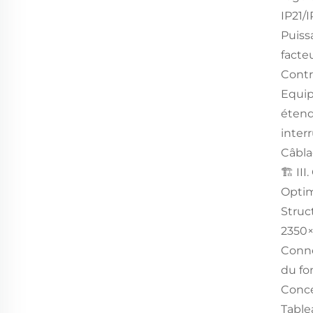
IP21/
Puiss
facte
Contr
Equip
étend
inter
Câbla
🏗️ II
Optim
Struc
2350
Conne
du fo
Conce
Table