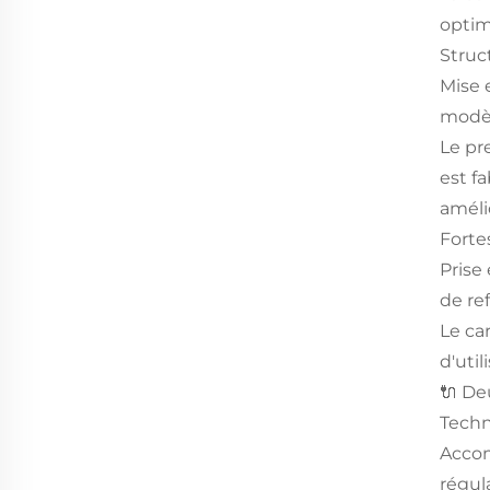
optim
Struc
Mise 
modèl
Le pr
est f
améli
Forte
Prise
de re
Le ca
d'util
🔌 De
Techn
Accom
régula