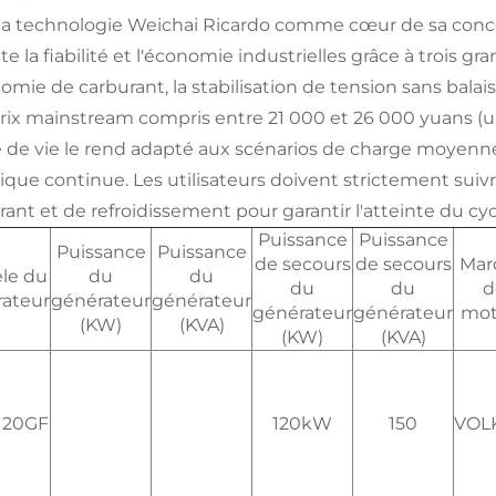
la technologie Weichai Ricardo comme cœur de sa conc
 la fiabilité et l'économie industrielles grâce à trois gr
omie de carburant, la stabilisation de tension sans balais
rix mainstream compris entre 21 000 et 26 000 yuans (
 de vie le rend adapté aux scénarios de charge moyenn
rique continue. Les utilisateurs doivent strictement suiv
rant et de refroidissement pour garantir l'atteinte du cyc
Puissance
Puissance
Puissance
Puissance
de secours
de secours
Mar
le du
du
du
du
du
d
ateur
générateur
générateur
générateur
générateur
mot
(KW)
(KVA)
(KW)
(KVA)
120GF
120kW
150
VOL