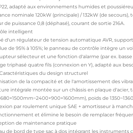
IP22, adapté aux environnements humides et poussiéreu
ance nominale 120kW (principale) / 132kW (de secours),
ur de puissance 0,8 (déphasé), courant de sortie 216A.
ôle intelligent
é d'un régulateur de tension automatique AVR, support
ue de 95% à 105%; le panneau de contrôle intègre un 
rupteur sélecteur et une fonction d'alarme (par ex. basse 
ge triphasé quatre fils (connexion en Y), adapté aux beso
I. Caractéristiques du design structurel
isation de la compacité et de l'amortissement des vibra
ture intégrale montée sur un châssis en plaque d'acier, 
×680×1500mm~2400×900×1600mm), poids de 1350~1360
xion par roulement unique SAE + amortisseur à manchon
nctionnement et élimine le besoin de remplacer fréqu
ption de maintenance pratique
au de bord de type sac à dos intégrant les instruments c