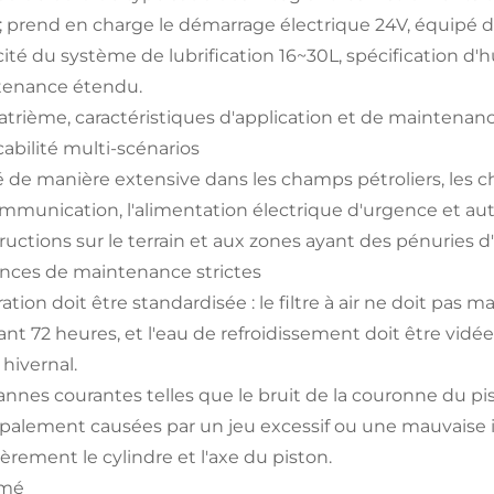
e ; prend en charge le démarrage électrique 24V, équipé d
ité du système de lubrification 16~30L, spécification d
tenance étendu.
atrième, caractéristiques d'application et de maintenan
cabilité multi-scénarios
sé de manière extensive dans les champs pétroliers, les c
mmunication, l'alimentation électrique d'urgence et autr
ructions sur le terrain et aux zones ayant des pénuries d'é
nces de maintenance strictes
ation doit être standardisée : le filtre à air ne doit pas m
t 72 heures, et l'eau de refroidissement doit être vidée p
t hivernal.
annes courantes telles que le bruit de la couronne du pi
ipalement causées par un jeu excessif ou une mauvaise ins
ièrement le cylindre et l'axe du piston.
mé