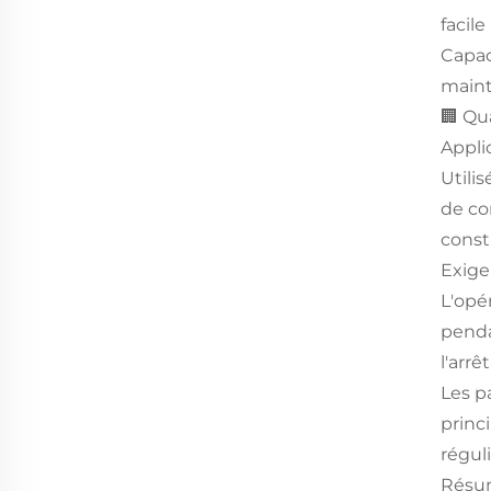
facil
Capac
main
🏢 Qu
Appli
Utili
de co
const
Exige
L'opér
pendan
l'arrê
Les p
princ
régul
Résu