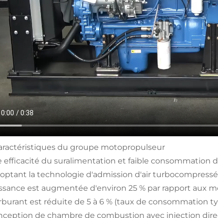
 Caractéristiques du groupe motopropulseur
 efficacité du suralimentation et faible consommation 
optant la technologie d'admission d'air turbocompressée p
issance est augmentée d'environ 25 % par rapport aux 
rburant est réduite de 5 à 6 % (taux de consommation t
nception de chambre de combustion avec injection dire