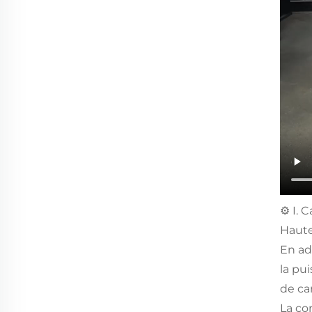
⚙️ I.
Haute
En ad
la pu
de ca
La co