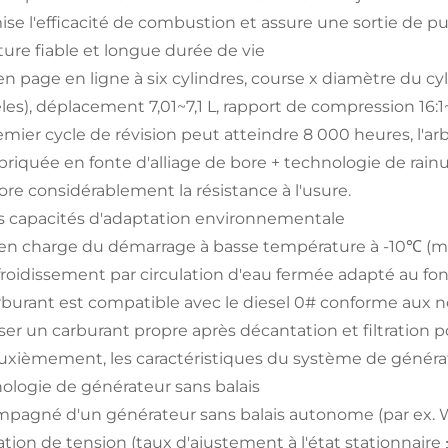
ise l'efficacité de combustion et assure une sortie de pu
ture fiable et longue durée de vie
en page en ligne à six cylindres, course x diamètre du c
es), déplacement 7,01~7,1 L, rapport de compression 16:1~
emier cycle de révision peut atteindre 8 000 heures, l'arb
abriquée en fonte d'alliage de bore + technologie de rain
ore considérablement la résistance à l'usure.
s capacités d'adaptation environnementale
 en charge du démarrage à basse température à -10℃ (m
froidissement par circulation d'eau fermée adapté au f
rburant est compatible avec le diesel 0# conforme aux 
iser un carburant propre après décantation et filtration p
uxièmement, les caractéristiques du système de généra
ologie de générateur sans balais
pagné d'un générateur sans balais autonome (par ex. W
tion de tension (taux d'ajustement à l'état stationnaire ≤