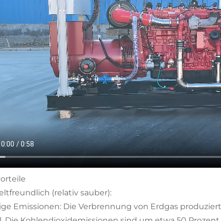
orteile
tfreundlich (relativ sauber):
ige Emissionen: Die Verbrennung von Erdgas produziert
l. Die Kohlendioxidemissionen sind um etwa 50 Prozent