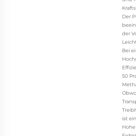
Krafts
Der P
beein
der V
Leicht
Bei 
Hochg
Effiz
50 Pr
Meth
Obwoh
Trans
Treib
ist e
Hohe 
Erdga