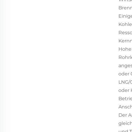
Brenns
Einig
Kohle
Resso
Kernn
Hohe 
Rohrl
anges
oder 
LNG/C
oder 
Betri
Ansch
Der A
gleic
und T