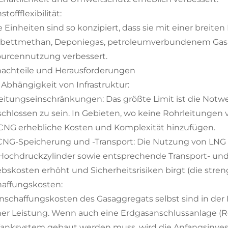
toffflexibilität:
e Einheiten sind so konzipiert, dass sie mit einer breiten
bettmethan, Deponiegas, petroleumverbundenem Gas usw.
urcennutzung verbessert.
achteile und Herausforderungen
Abhängigkeit von Infrastruktur:
eitungseinschränkungen: Das größte Limit ist die Notw
chlossen zu sein. In Gebieten, wo keine Rohrleitungen
CNG erhebliche Kosten und Komplexität hinzufügen.
NG-Speicherung und -Transport: Die Nutzung von LNG od
Hochdruckzylinder sowie entsprechende Transport- und
ebskosten erhöht und Sicherheitsrisiken birgt (die stre
affungskosten:
nschaffungskosten des Gasaggregats selbst sind in der R
her Leistung. Wenn auch eine Erdgasanschlussanlage (Re
anksystem gebaut werden muss, wird die Anfangsinvest