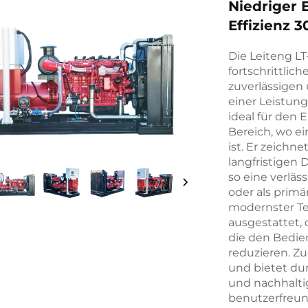
Niedriger
Effizienz 
Die Leiteng L
fortschrittlic
zuverlässigen 
einer Leistung
ideal für den 
Bereich, wo e
ist. Er zeichn
langfristigen 
so eine verläs
oder als primä
modernster Te
ausgestattet,
die den Bedie
reduzieren. Z
und bietet du
und nachhalti
benutzerfreun