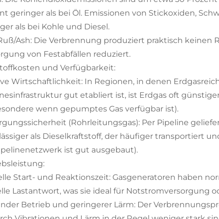
nt geringer als bei Öl. Emissionen von Stickoxiden, Schw
iger als bei Kohle und Diesel.
Ruß/Ash: Die Verbrennung produziert praktisch keinen 
rgung von Festabfällen reduziert.
stoffkosten und Verfügbarkeit:
ive Wirtschaftlichkeit: In Regionen, in denen Erdgasreic
nesinfrastruktur gut etabliert ist, ist Erdgas oft günstiger
esondere wenn gepumptes Gas verfügbar ist).
rgungssicherheit (Rohrleitungsgas): Per Pipeline geliefe
lässiger als Dieselkraftstoff, der häufiger transportiert
ipelinenetzwerk ist gut ausgebaut).
ebsleistung:
lle Start- und Reaktionszeit: Gasgeneratoren haben nor
lle Lastantwort, was sie ideal für Notstromversorgung 
ender Betrieb und geringerer Lärm: Der Verbrennungsproz
ch Vibrationen und Lärm in der Regel weniger stark sind