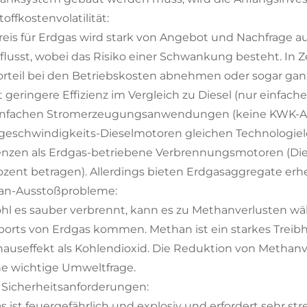
toffkostenvolatilität:
reis für Erdgas wird stark von Angebot und Nachfrage a
flusst, wobei das Risiko einer Schwankung besteht. In
orteil bei den Betriebskosten abnehmen oder sogar ga
 geringere Effizienz im Vergleich zu Diesel (nur einfacher
einfachen Stromerzeugungsanwendungen (keine KWK-A
eschwindigkeits-Dieselmotoren gleichen Technologiele
ienzen als Erdgas-betriebene Verbrennungsmotoren (Die 
ozent betragen). Allerdings bieten Erdgasaggregate er
an-Ausstoßprobleme:
l es sauber verbrennt, kann es zu Methanverlusten w
ports von Erdgas kommen. Methan ist ein starkes Treibh
hauseffekt als Kohlendioxid. Die Reduktion von Methan
ine wichtige Umweltfrage.
Sicherheitsanforderungen:
s ist feuergefährlich und explosiv und erfordert sehr st