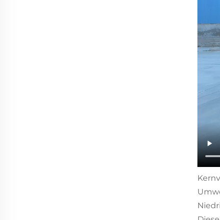
Kernv
Umwel
Niedr
Diese