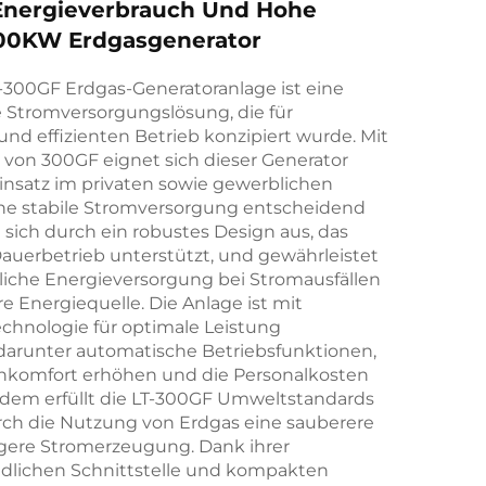
 Energieverbrauch Und Hohe
300KW Erdgasgenerator
T-300GF Erdgas-Generatoranlage ist eine
he Stromversorgungslösung, die für
und effizienten Betrieb konzipiert wurde. Mit
 von 300GF eignet sich dieser Generator
Einsatz im privaten sowie gewerblichen
ine stabile Stromversorgung entscheidend
et sich durch ein robustes Design aus, das
Dauerbetrieb unterstützt, und gewährleistet
sliche Energieversorgung bei Stromausfällen
re Energiequelle. Die Anlage ist mit
chnologie für optimale Leistung
 darunter automatische Betriebsfunktionen,
nkomfort erhöhen und die Personalkosten
udem erfüllt die LT-300GF Umweltstandards
rch die Nutzung von Erdgas eine sauberere
gere Stromerzeugung. Dank ihrer
dlichen Schnittstelle und kompakten