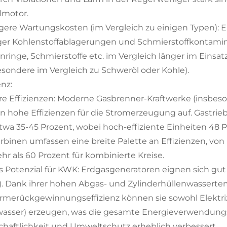
lmotor.
gere Wartungskosten (im Vergleich zu einigen Typen): 
er Kohlenstoffablagerungen und Schmierstoffkontami
nringe, Schmierstoffe etc. im Vergleich länger im Eins
esondere im Vergleich zu Schweröl oder Kohle).
enz:
e Effizienzen: Moderne Gasbrenner-Kraftwerke (insbes
n hohe Effizienzen für die Stromerzeugung auf. Gastri
twa 35-45 Prozent, wobei hoch-effiziente Einheiten 48 
rbinen umfassen eine breite Palette an Effizienzen, von 
hr als 60 Prozent für kombinierte Kreise.
 Potenzial für KWK: Erdgasgeneratoren eignen sich g
. Dank ihrer hohen Abgas- und Zylinderhüllenwasserte
merückgewinnungseffizienz können sie sowohl Elektriz
asser) erzeugen, was die gesamte Energieverwendungse
chaftlichkeit und Umweltschutz erheblich verbessert.