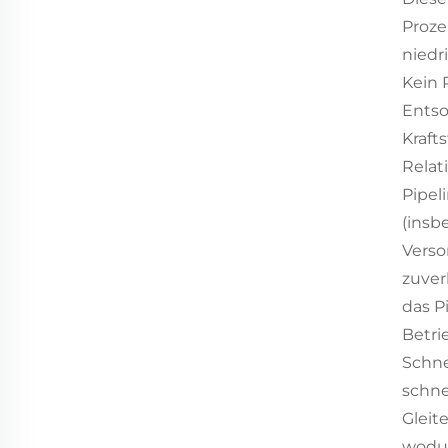
Proze
niedr
Kein 
Entso
Kraft
Relat
Pipeli
(insb
Verso
zuver
das P
Betri
Schne
schne
Gleit
wodur