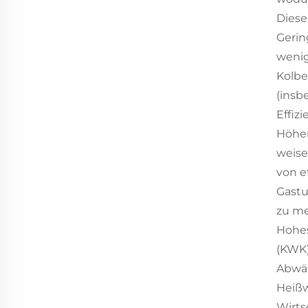
Diese
Gerin
wenig
Kolbe
(insb
Effizi
Höher
weise
von e
Gastu
zu me
Hohes
(KWK)
Abwär
Heißw
Wirts