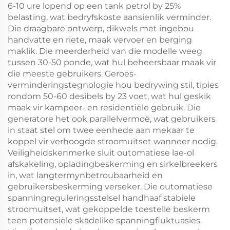
6-10 ure lopend op een tank petrol by 25%
belasting, wat bedryfskoste aansienlik verminder.
Die draagbare ontwerp, dikwels met ingebou
handvatte en riete, maak vervoer en berging
maklik. Die meerderheid van die modelle weeg
tussen 30-50 ponde, wat hul beheersbaar maak vir
die meeste gebruikers. Geroes-
verminderingstegnologie hou bedrywing stil, tipies
rondom 50-60 desibels by 23 voet, wat hul geskik
maak vir kampeer- en residentiële gebruik. Die
generatore het ook parallelvermoë, wat gebruikers
in staat stel om twee eenhede aan mekaar te
koppel vir verhoogde stroomuitset wanneer nodig.
Veiligheidskenmerke sluit outomatiese lae-ol
afskakeling, opladingbeskerming en sirkelbreekers
in, wat langtermynbetroubaarheid en
gebruikersbeskerming verseker. Die outomatiese
spanningreguleringsstelsel handhaaf stabiele
stroomuitset, wat gekoppelde toestelle beskerm
teen potensiële skadelike spanningfluktuasies.