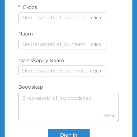
E-pos
0/100
Naam
0/100
Maatskappy Naam
0/200
Boodskap
0/1000
Dien in