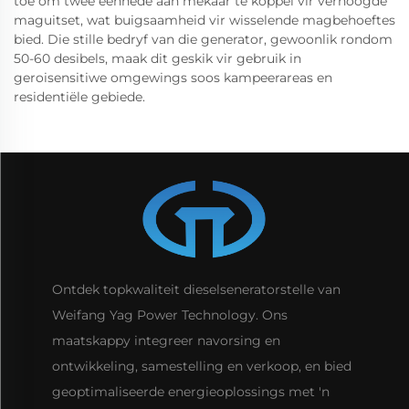
toe om twee eenhede aan mekaar te koppel vir verhoogde
maguitset, wat buigsaamheid vir wisselende magbehoeftes
bied. Die stille bedryf van die generator, gewoonlik rondom
50-60 desibels, maak dit geskik vir gebruik in
geroisensitiwe omgewings soos kampeerareas en
residentiële gebiede.
Ontdek topkwaliteit dieselseneratorstelle van
Weifang Yag Power Technology. Ons
maatskappy integreer navorsing en
ontwikkeling, samestelling en verkoop, en bied
geoptimaliseerde energieoplossings met 'n