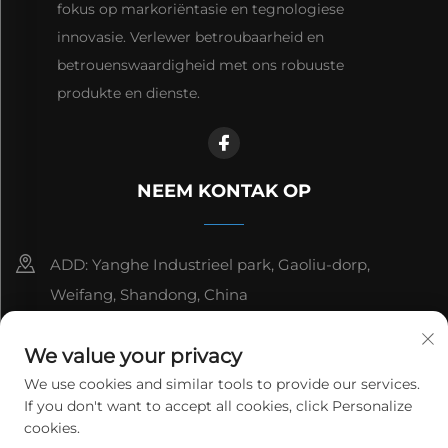
fokus op markoriëntasie en tegnologiese
innovasie. Verlewer betroubaarheid en
betrouenswaardigheid met ons robuuste
produkte en dienste.
NEEM KONTAK OP
ADD: Yanghe Industrieel park, Gaoliu-dorp,
Weifang, Shandong, China
8615006666497
We value your privacy
[email protected]
We use cookies and similar tools to provide our services.
If you don't want to accept all cookies, click Personalize
cookies.