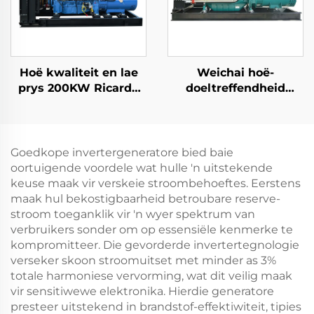
Hoë kwaliteit en lae
Weichai hoë-
prys 200KW Ricardo
doeltreffendheid
diesel kragopwekker
energiebesparende
stel
rugsteun kragtoevoer
132KW diesel
kragopwekker stel
Goedkope invertergeneratore bied baie
oortuigende voordele wat hulle 'n uitstekende
keuse maak vir verskeie stroombehoeftes. Eerstens
maak hul bekostigbaarheid betroubare reserve-
stroom toeganklik vir 'n wyer spektrum van
verbruikers sonder om op essensiële kenmerke te
kompromitteer. Die gevorderde invertertegnologie
verseker skoon stroomuitset met minder as 3%
totale harmoniese vervorming, wat dit veilig maak
vir sensitiwewe elektronika. Hierdie generatore
presteer uitstekend in brandstof-effektiwiteit, tipies