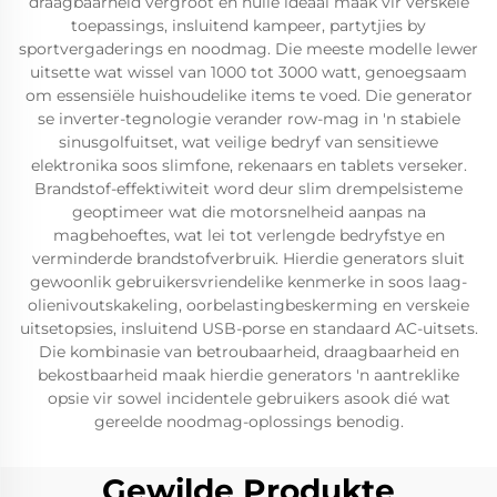
draagbaarheid vergroot en hulle ideaal maak vir verskeie
toepassings, insluitend kampeer, partytjies by
sportvergaderings en noodmag. Die meeste modelle lewer
uitsette wat wissel van 1000 tot 3000 watt, genoegsaam
om essensiële huishoudelike items te voed. Die generator
se inverter-tegnologie verander row-mag in 'n stabiele
sinusgolfuitset, wat veilige bedryf van sensitiewe
elektronika soos slimfone, rekenaars en tablets verseker.
Brandstof-effektiwiteit word deur slim drempelsisteme
geoptimeer wat die motorsnelheid aanpas na
magbehoeftes, wat lei tot verlengde bedryfstye en
verminderde brandstofverbruik. Hierdie generators sluit
gewoonlik gebruikersvriendelike kenmerke in soos laag-
olienivoutskakeling, oorbelastingbeskerming en verskeie
uitsetopsies, insluitend USB-porse en standaard AC-uitsets.
Die kombinasie van betroubaarheid, draagbaarheid en
bekostbaarheid maak hierdie generators 'n aantreklike
opsie vir sowel incidentele gebruikers asook dié wat
gereelde noodmag-oplossings benodig.
Gewilde Produkte