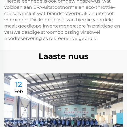
Hierdie eenhede is ook omgewingsbewus, wat
voldoen aan EPA-uitstootnorme en eco-throttle-
stelsels insluit wat brandstofverbruik en uitstoot
verminder. Die kombinasie van hierdie voordele
maak goedkope invertergeneratore 'n praktiese en
versweldaadige stroomoplossing vir sowel
noodreservering as rekreërende gebruik.
Laaste nuus
12
Feb