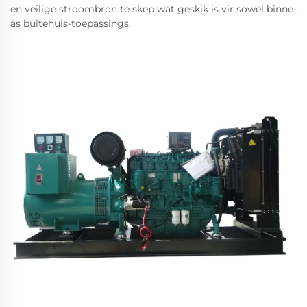
en veilige stroombron te skep wat geskik is vir sowel binne-
as buitehuis-toepassings.