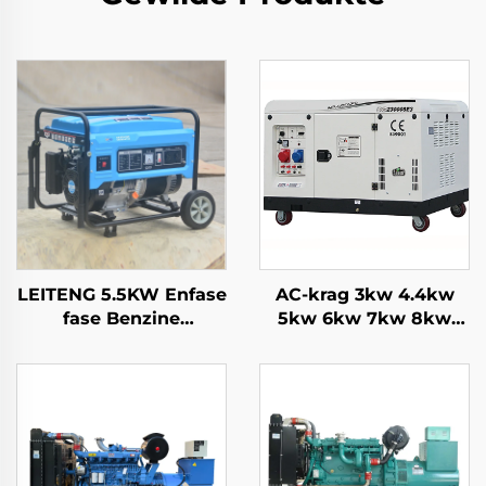
LEITENG 5.5KW Enfase
AC-krag 3kw 4.4kw
fase Benzine
5kw 6kw 7kw 8kw
Generator 420cc
9kw 10kw 12kw
Verplasing 50Hz/60Hz
Lugkoeling
Frekwensie 2KW
benzinestel
Nomineel mag 380V
Nomineel spanning
Terugslaan