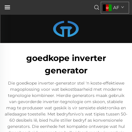
AF
goedkope inverter
generator
Die goedkope inverter-generator stel 'n koste-effektiewe
magoplossing voor wat bekostbaarheid met moderne
tegnologie kombineer. Hierdie generators maak gebruik
van gevorderde inverter-tegnologie om skoon, stabiele
mag te produseer wat geskik is vir sensiete elektronika en
alledaagse toestelle. Met bedryfsnivo's wat tipies tussen 50-
60 desibels lê, bied hulle stiller bedryf as konvensionele
generators. Die eenhede het kompakte ontwerpe wat hul