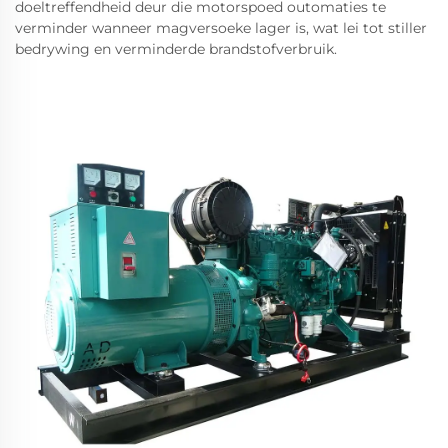
doeltreffendheid deur die motorspoed outomaties te
verminder wanneer magversoeke lager is, wat lei tot stiller
bedrywing en verminderde brandstofverbruik.