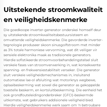
Uitstekende stroomkwaliteit
en veiligheidskenmerke
Die goedkoope inverter-generator onderskei homself deur
sy uitstekende stroomkwaliteitsbestuursisteem en
omvattende veiligheidskenmerke. Die gevorderde inverter-
tegnologie produseer skoon sinusgolfstroom met minder
as 3% totale harmoniese vervorming, wat dit veiliger vir
sensiele elektronika maak as tradisionele generators.
Hierdie sofistikeerde stroomvoorbehandelingstelsel sluit
verskeie fases van stroomverwerking in, wat konsekwente
spanning- en frekwensiestabiliteit verseker. Die generator
sluit verskeie veiligheidsmechanismes in, insluitend
outomatiese lae-ol afsluiting wat motorknys wegbewe,
oplaaibeskerming wat sowel die generator as gekoppelde
toestelle beskerm, en kortsluitbeskerming. Die eenheid het
ook grondfouteleidingonderbreker (GFCI)-beskermde
uitkomste, wat gebruikers addisionele veiligheid bied.
Hierdie veiligheidskenmerke werk saam om 'n betroubare