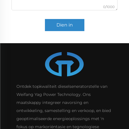
0/1000
Dien in
Ontdek topkwaliteit dieselseneratorstelle van
Weifang Yag Power Technology. Ons
maatskappy integreer navorsing en
ontwikkeling, samestelling en verkoop, en bied
geoptimaliseerde energieoplossings met 'n
fokus op markoriëntasie en tegnologiese