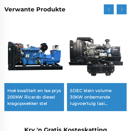
Verwante Produkte
Hoë kwaliteit en lae prys
SDEC klein volume
200KW Ricardo diesel
30KW onbemande
kragopwekker stel
lugvoertuig laai
toegewyde draagbare
diesel kragopwekker stel
Kry 'n Gratis Kosteskatting