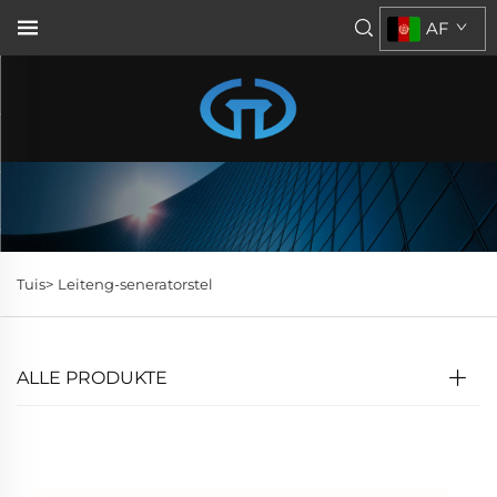
AF
Tuis>
Leiteng-seneratorstel
ALLE PRODUKTE