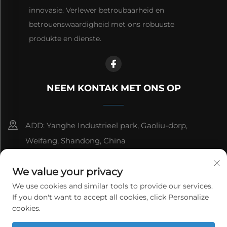
innovasie. Verlewer betroubaarheid en
betrouenswaardigheid met ons robuuste
produkte en dienste.
NEEM KONTAK MET ONS OP
ADD: Yanghe Industrieel park, Gaoliu-dorp,
Weifang, Shandong, China
8615006666497
We value your privacy
[email protected]
We use cookies and similar tools to provide our services.
If you don't want to accept all cookies, click Personalize
cookies.
Kopiereg © 2026 WeiFang Yag Power Technology Co., Ltd.