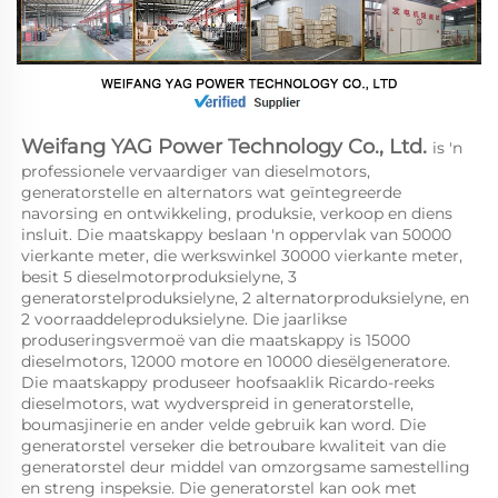
Weifang YAG Power Technology Co., Ltd. 
is 'n 
professionele vervaardiger van dieselmotors, 
generatorstelle en alternators wat geïntegreerde 
navorsing en ontwikkeling, produksie, verkoop en diens 
insluit. Die maatskappy beslaan 'n oppervlak van 50000 
vierkante meter, die werkswinkel 30000 vierkante meter, 
besit 5 dieselmotorproduksielyne, 3 
generatorstelproduksielyne, 2 alternatorproduksielyne, en 
2 voorraaddeleproduksielyne. Die jaarlikse 
produseringsvermoë van die maatskappy is 15000 
dieselmotors, 12000 motore en 10000 diesëlgeneratore. 
Die maatskappy produseer hoofsaaklik Ricardo-reeks 
dieselmotors, wat wydverspreid in generatorstelle, 
boumasjinerie en ander velde gebruik kan word. Die 
generatorstel verseker die betroubare kwaliteit van die 
generatorstel deur middel van omzorgsame samestelling 
en streng inspeksie. Die generatorstel kan ook met 