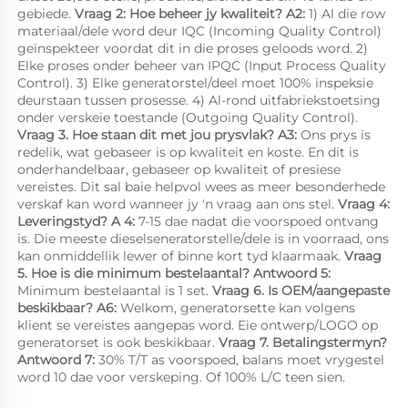
gebiede. 
Vraag 2: Hoe beheer jy kwaliteit? 
A2: 
1) Al die row 
materiaal/dele word deur IQC (Incoming Quality Control) 
geïnspekteer voordat dit in die proses geloods word. 2) 
Elke proses onder beheer van IPQC (Input Process Quality 
Control). 3) Elke generatorstel/deel moet 100% inspeksie 
deurstaan tussen prosesse. 4) Al-rond uitfabriekstoetsing 
onder verskeie toestande (Outgoing Quality Control). 
Vraag 3. Hoe staan dit met jou prysvlak? 
A3: 
Ons prys is 
redelik, wat gebaseer is op kwaliteit en koste. En dit is 
onderhandelbaar, gebaseer op kwaliteit of presiese 
vereistes. Dit sal baie helpvol wees as meer besonderhede 
verskaf kan word wanneer jy 'n vraag aan ons stel. 
Vraag 4: 
Leveringstyd? 
A 
4: 
7-15 dae nadat die voorspoed ontvang 
is. Die meeste dieselseneratorstelle/dele is in voorraad, ons 
kan onmiddellik lewer of binne kort tyd klaarmaak. 
Vraag 
5. Hoe is die minimum bestelaantal? 
Antwoord 5: 
Minimum bestelaantal is 1 set. 
Vraag 6. Is OEM/aangepaste 
beskikbaar? 
A6: 
Welkom, generatorsette kan volgens 
klient se vereistes aangepas word. Eie ontwerp/LOGO op 
generatorset is ook beskikbaar. 
Vraag 7. Betalingstermyn? 
Antwoord 7: 
30% T/T as voorspoed, balans moet vrygestel 
word 10 dae voor verskeping. Of 100% L/C teen sien. 