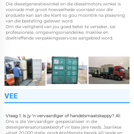
Die dieselgeneratiewinkel en die dieselmotors winkel is 
voorrade met groot hoeveelhede voorraad voor die 
produkte kan aan die klant so gou moontlik na plaasning 
van die bestelling gelewer word. 
Om die veiligheid van jou goed beter te verseker, sal 
professionele, omgewingsvriendelike, maklike en 
doeltreffende verpakkingsservices aangebied word. 
VEE
Vraag 1: Is jy 'n vervaardiger of handelsmaatskappy? 
A1: 
Ons is die Vervaardiger gespesialiseer in die 
dieselgeneraatorsaakbedryf vir baie jare reeds. Jaarlikse 
uitset 20,000 stelle, produkte/dienste bereik 40 lande en 