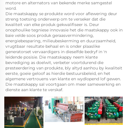
motore en alternators van bekende merke samgestel 
word. 
Die maatskappy se produkte word voor aflewering deur 
streng toetsing onderwerp om te verseker dat die 
kwaliteit van elke produk gekwalifiseer is. Deur 
onophoulike tegniese innovasie het die maatskappy ook in 
baie velde soos produk geraasvermindering, 
energiebesparing, milieubeskerming en duurzaamheid, 
vrugtbaar resultate behaal en is onder plaaslike 
generatorset vervaardigers in dieselfde bedryf in 'n 
leidende posisie. Die maatskappy neem klante 
bevrediging as doelwit, verbeter voortdurend die 
presteerdering van produkte, bly altyd aanhou by kwaliteit 
eerste, goeie geloof as hierdie bestuursbeleid, en het 
algemene vertrouens van klante en wydlopend lof gewen. 
Die maatskappy sal voortgaan om meer samewerking en 
dienste aan klante te verskaf. 