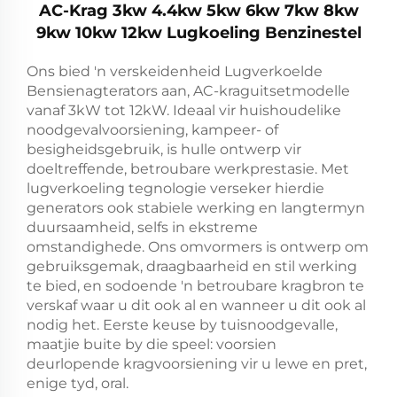
AC-Krag 3kw 4.4kw 5kw 6kw 7kw 8kw
9kw 10kw 12kw Lugkoeling Benzinestel
Ons bied 'n verskeidenheid Lugverkoelde
Bensienagterators aan, AC-kraguitsetmodelle
vanaf 3kW tot 12kW. Ideaal vir huishoudelike
noodgevalvoorsiening, kampeer- of
besigheidsgebruik, is hulle ontwerp vir
doeltreffende, betroubare werkprestasie. Met
lugverkoeling tegnologie verseker hierdie
generators ook stabiele werking en langtermyn
duursaamheid, selfs in ekstreme
omstandighede. Ons omvormers is ontwerp om
gebruiksgemak, draagbaarheid en stil werking
te bied, en sodoende 'n betroubare kragbron te
verskaf waar u dit ook al en wanneer u dit ook al
nodig het. Eerste keuse by tuisnoodgevalle,
maatjie buite by die speel: voorsien
deurlopende kragvoorsiening vir u lewe en pret,
enige tyd, oral.