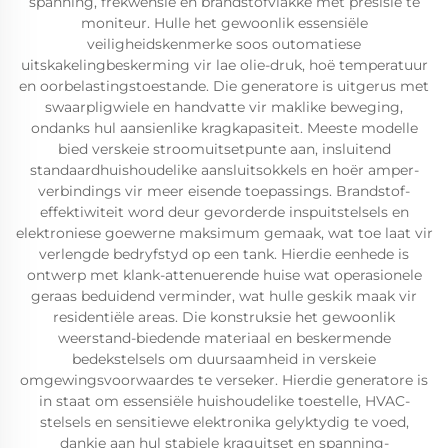
spanning, frekwensie en brandstofvlakke met presisie te
moniteur. Hulle het gewoonlik essensiële
veiligheidskenmerke soos outomatiese
uitskakelingbeskerming vir lae olie-druk, hoë temperatuur
en oorbelastingstoestande. Die generatore is uitgerus met
swaarpligwiele en handvatte vir maklike beweging,
ondanks hul aansienlike kragkapasiteit. Meeste modelle
bied verskeie stroomuitsetpunte aan, insluitend
standaardhuishoudelike aansluitsokkels en hoër amper-
verbindings vir meer eisende toepassings. Brandstof-
effektiwiteit word deur gevorderde inspuitstelsels en
elektroniese goewerne maksimum gemaak, wat toe laat vir
verlengde bedryfstyd op een tank. Hierdie eenhede is
ontwerp met klank-attenuerende huise wat operasionele
geraas beduidend verminder, wat hulle geskik maak vir
residentiële areas. Die konstruksie het gewoonlik
weerstand-biedende materiaal en beskermende
bedekstelsels om duursaamheid in verskeie
omgewingsvoorwaardes te verseker. Hierdie generatore is
in staat om essensiële huishoudelike toestelle, HVAC-
stelsels en sensitiewe elektronika gelyktydig te voed,
dankie aan hul stabiele kraguitset en spanning-