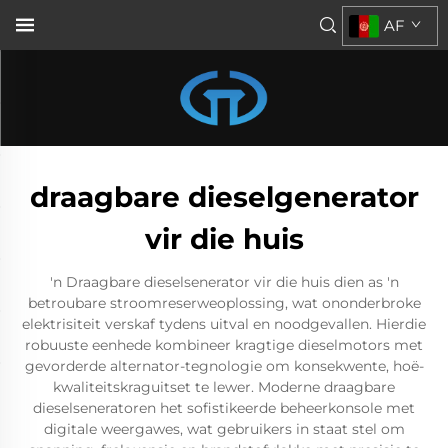
AF
draagbare dieselgenerator
vir die huis
'n Draagbare dieselsenerator vir die huis dien as 'n
betroubare stroomreserweoplossing, wat ononderbroke
elektrisiteit verskaf tydens uitval en noodgevallen. Hierdie
robuuste eenhede kombineer kragtige dieselmotors met
gevorderde alternator-tegnologie om konsekwente, hoë-
kwaliteitskraguitset te lewer. Moderne draagbare
dieselseneratoren het sofistikeerde beheerkonsole met
digitale weergawes, wat gebruikers in staat stel om