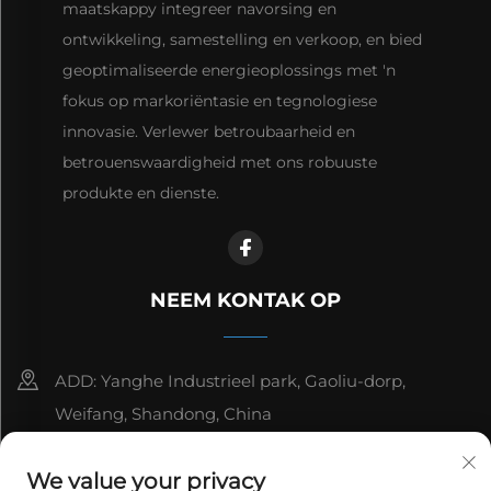
maatskappy integreer navorsing en
ontwikkeling, samestelling en verkoop, en bied
geoptimaliseerde energieoplossings met 'n
fokus op markoriëntasie en tegnologiese
innovasie. Verlewer betroubaarheid en
betrouenswaardigheid met ons robuuste
produkte en dienste.
NEEM KONTAK OP
ADD: Yanghe Industrieel park, Gaoliu-dorp,
Weifang, Shandong, China
8615006666497
We value your privacy