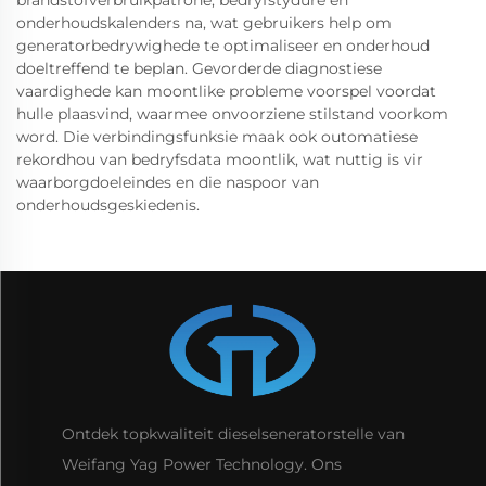
onderhoudskalenders na, wat gebruikers help om
generatorbedrywighede te optimaliseer en onderhoud
doeltreffend te beplan. Gevorderde diagnostiese
vaardighede kan moontlike probleme voorspel voordat
hulle plaasvind, waarmee onvoorziene stilstand voorkom
word. Die verbindingsfunksie maak ook outomatiese
rekordhou van bedryfsdata moontlik, wat nuttig is vir
waarborgdoeleindes en die naspoor van
onderhoudsgeskiedenis.
Ontdek topkwaliteit dieselseneratorstelle van
Weifang Yag Power Technology. Ons