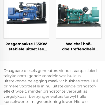
generator set
Pasgemaakte 155KW
Weichai hoë-
stabiele uitset lae
doeltreffendheid
brandstofverbruik
energiebesparende
diesel kragopwekker
rugsteun kragtoevoer
stel
132KW diesel
kragopwekker stel
Draagbare diesels generators vir huistaanpas bied
talryke oortuigende voordele wat hulle 'n
uitstekende belegging maak vir huisbesitters. Hul
primêre voordeel lê in hul uitstekende brandstof-
effektiwiteit, minder brandstof te verbruik as
vergelykbaar benzyngenerators terwyl hulle
konsekwente magvoorsiening lewer. Hierdie