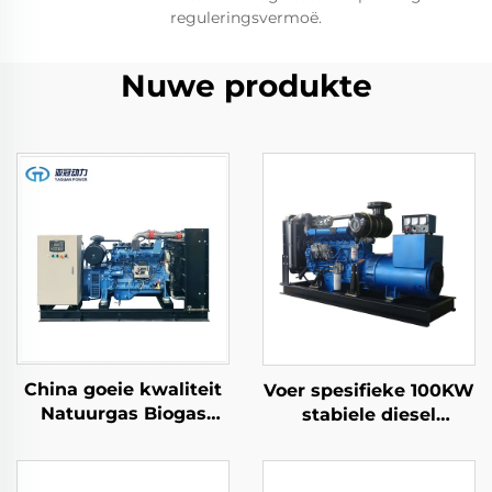
reguleringsvermoë.
Nuwe produkte
China goeie kwaliteit
Voer spesifieke 100KW
Natuurgas Biogas
stabiele diesel
Vloeibare petrolegas
kragopwekkerstel uit
Reserve
vir kragopwekking
stroomgewing gas