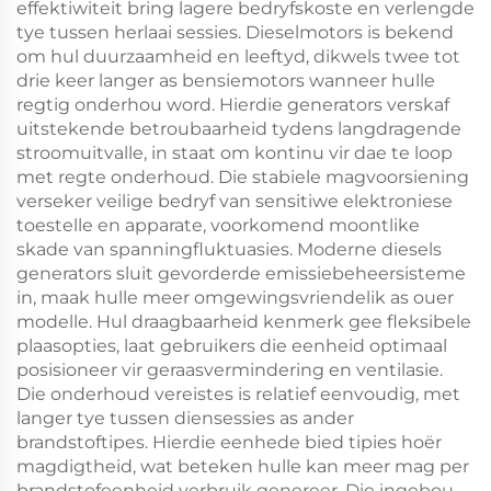
effektiwiteit bring lagere bedryfskoste en verlengde
tye tussen herlaai sessies. Dieselmotors is bekend
om hul duurzaamheid en leeftyd, dikwels twee tot
drie keer langer as bensiemotors wanneer hulle
regtig onderhou word. Hierdie generators verskaf
uitstekende betroubaarheid tydens langdragende
stroomuitvalle, in staat om kontinu vir dae te loop
met regte onderhoud. Die stabiele magvoorsiening
verseker veilige bedryf van sensitiwe elektroniese
toestelle en apparate, voorkomend moontlike
skade van spanningfluktuasies. Moderne diesels
generators sluit gevorderde emissiebeheersisteme
in, maak hulle meer omgewingsvriendelik as ouer
modelle. Hul draagbaarheid kenmerk gee fleksibele
plaasopties, laat gebruikers die eenheid optimaal
posisioneer vir geraasvermindering en ventilasie.
Die onderhoud vereistes is relatief eenvoudig, met
langer tye tussen diensessies as ander
brandstoftipes. Hierdie eenhede bied tipies hoër
magdigtheid, wat beteken hulle kan meer mag per
brandstofeenheid verbruik genereer. Die ingebou