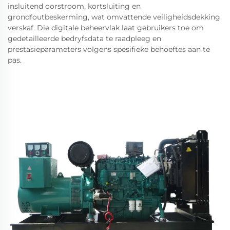
insluitend oorstroom, kortsluiting en
grondfoutbeskerming, wat omvattende veiligheidsdekking
verskaf. Die digitale beheervlak laat gebruikers toe om
gedetailleerde bedryfsdata te raadpleeg en
prestasieparameters volgens spesifieke behoeftes aan te
pas.