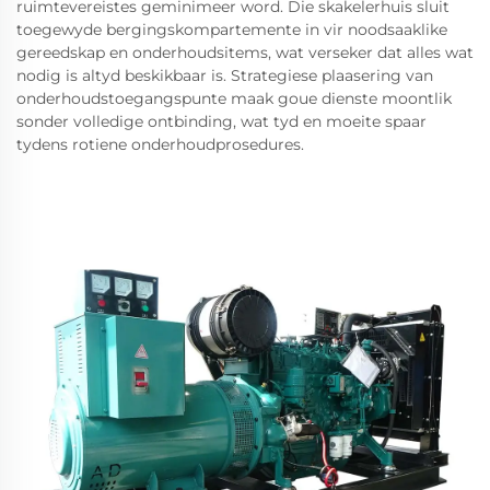
ruimtevereistes geminimeer word. Die skakelerhuis sluit
toegewyde bergingskompartemente in vir noodsaaklike
gereedskap en onderhoudsitems, wat verseker dat alles wat
nodig is altyd beskikbaar is. Strategiese plaasering van
onderhoudstoegangspunte maak goue dienste moontlik
sonder volledige ontbinding, wat tyd en moeite spaar
tydens rotiene onderhoudprosedures.