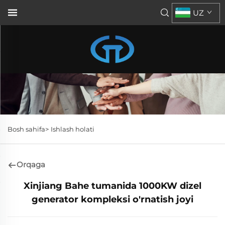
UZ
Bosh sahifa>
Ishlash holati
Orqaga
Xinjiang Bahe tumanida 1000KW dizel
generator kompleksi o'rnatish joyi