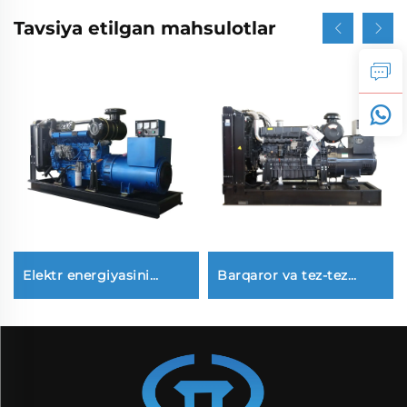
Tavsiya etilgan mahsulotlar
Elektr energiyasini
Barqaror va tez-tez
ishlab chiqarish uchun
ishlatiladigan SDEC
maxsus 100KW barqaror
300KW yuqori quvvatli
dizel generatorini
dizel generator to'plami
eksport qiling