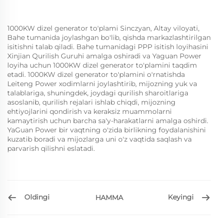
1000KW dizel generator to'plami Sinczyan, Altay viloyati,
Bahe tumanida joylashgan bo'lib, qishda markazlashtirilgan
isitishni talab qiladi. Bahe tumanidagi PPP isitish loyihasini
Xinjian Qurilish Guruhi amalga oshiradi va Yaguan Power
loyiha uchun 1000KW dizel generator to'plamini taqdim
etadi. 1000KW dizel generator to'plamini o'rnatishda
Leiteng Power xodimlarni joylashtirib, mijozning yuk va
talablariga, shuningdek, joydagi qurilish sharoitlariga
asoslanib, qurilish rejalari ishlab chiqdi, mijozning
ehtiyojlarini qondirish va keraksiz muammolarni
kamaytirish uchun barcha sa'y-harakatlarni amalga oshirdi.
YaGuan Power bir vaqtning o'zida birlikning foydalanishini
kuzatib boradi va mijozlarga uni o'z vaqtida saqlash va
parvarish qilishni eslatadi.
Oldingi
Keyingi
HAMMA