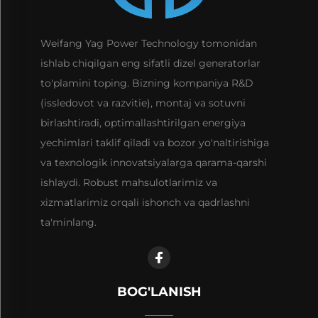
Weifang Yag Power Technology tomonidan
ishlab chiqilgan eng sifatli dizel generatorlar
to'plamini toping. Bizning kompaniya R&D
(issledovot va razvitie), montaj va sotuvni
birlashtiradi, optimallashtirilgan energiya
yechimlari taklif qiladi va bozor yo'naltirishiga
va texnologik innovatsiyalarga qarama-qarshi
ishlaydi. Robust mahsulotlarimiz va
xizmatlarimiz orqali ishonch va qadrlashni
ta'minlang.
BOG'LANISH