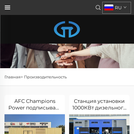
RU
Главная>
Производительность
AFC Champions
Станция установки
Power подписывает
1000КВт дизельного
соглашение о
генератора
дружественном
компании по
сотрудничестве с
производству