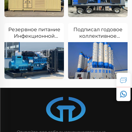
больницей Юань
тепловой энергии
Ань в Пекине
уезда Бахэ в
Синьцзян
Резервное питание
Подписал годовое
Инфекционной
коллективное
больницы Цзинаня
соглашение о
Дизельный
закупках с
генератор
компанией
мощностью 1000
Китайская
КВт безшумного
строительная
типа
гражданская
инженерия и умное
оборудование
Откройте для себя высококачественные