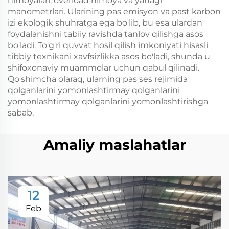
himoyalari, overload himoya va yanagi
manometrlari. Ularining pas emisyon va past karbon
izi ekologik shuhratga ega bo'lib, bu esa ulardan
foydalanishni tabiiy ravishda tanlov qilishga asos
bo'ladi. To'g'ri quvvat hosil qilish imkoniyati hisasli
tibbiy texnikani xavfsizlikka asos bo'ladi, shunda u
shifoxonaviy muammolar uchun qabul qilinadi.
Qo'shimcha olaraq, ularning pas ses rejimida
qolganlarini yomonlashtirmay qolganlarini
yomonlashtirmay qolganlarini yomonlashtirishga
sabab.
Amaliy maslahatlar
12
Feb