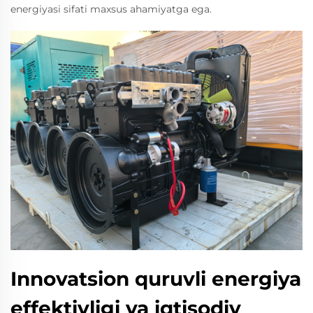
energiyasi sifati maxsus ahamiyatga ega.
Innovatsion quruvli energiya
effektivligi va iqtisodiy