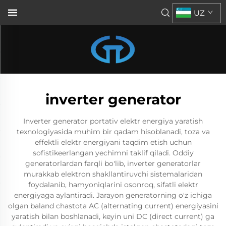
UZ
inverter generator
Inverter generator portativ elektr energiya yaratish
texnologiyasida muhim bir qadam hisoblanadi, toza va
effektli elektr energiyani taqdim etish uchun
sofistikeerlangan yechimni taklif qiladi. Oddiy
generatorlardan farqli bo'lib, inverter generatorlar
murakkab elektron shakllantiruvchi sistemalaridan
foydalanib, hamyoniqlarini osonroq, sifatli elektr
energiyaga aylantiradi. Jarayon generatorning o'z ichiga
olgan baland chastota AC (alternating current) energiyasini
yaratish bilan boshlanadi, keyin uni DC (direct current) ga