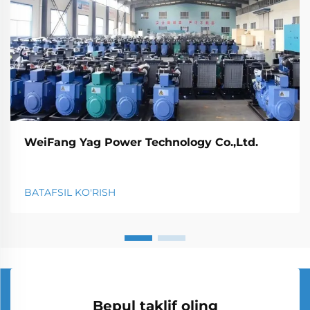
WeiFang Yag Power Technology Co.,Ltd.
BATAFSIL KO'RISH
Bepul taklif oling