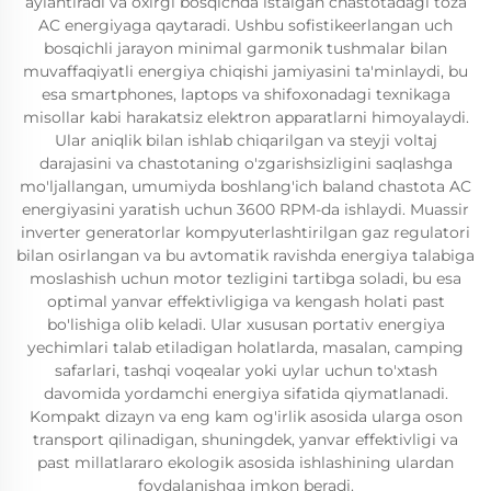
aylantiradi va oxirgi bosqichda istalgan chastotadagi toza
AC energiyaga qaytaradi. Ushbu sofistikeerlangan uch
bosqichli jarayon minimal garmonik tushmalar bilan
muvaffaqiyatli energiya chiqishi jamiyasini ta'minlaydi, bu
esa smartphones, laptops va shifoxonadagi texnikaga
misollar kabi harakatsiz elektron apparatlarni himoyalaydi.
Ular aniqlik bilan ishlab chiqarilgan va steyji voltaj
darajasini va chastotaning o'zgarishsizligini saqlashga
mo'ljallangan, umumiyda boshlang'ich baland chastota AC
energiyasini yaratish uchun 3600 RPM-da ishlaydi. Muassir
inverter generatorlar kompyuterlashtirilgan gaz regulatori
bilan osirlangan va bu avtomatik ravishda energiya talabiga
moslashish uchun motor tezligini tartibga soladi, bu esa
optimal yanvar effektivligiga va kengash holati past
bo'lishiga olib keladi. Ular xususan portativ energiya
yechimlari talab etiladigan holatlarda, masalan, camping
safarlari, tashqi voqealar yoki uylar uchun to'xtash
davomida yordamchi energiya sifatida qiymatlanadi.
Kompakt dizayn va eng kam og'irlik asosida ularga oson
transport qilinadigan, shuningdek, yanvar effektivligi va
past millatlararo ekologik asosida ishlashining ulardan
foydalanishga imkon beradi.