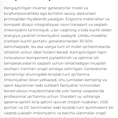
Kengaytirilgan inverter generatorlar mobil va
ko'pfunksionallikka ega bo'lishni asosiy dasturlash
printsipidan foydalanib yasalgan. Engizma materiallari va
kompakt dizayn integratsiyasi oson transport va saqlash
imkoniyatini ta'minlaydi, u bir vaqtning o'zida kuchli elektr
energiya yaratish imkoniyatini saqlaydi. Ushbu modellar
o'xshash kuchli portativ generatorlardan 30-50%
kamchaqiqdir, bu esa ularga turli xil mobil qo'llanmalarda
ishlatish uchun ideal holatni beradi. Kamaytirilgan hajm
innovatsion komponent joylashtirish va optimal ish
temperaturalarini saqlash uchun ishlatiladigan muqobil
sochqo'r tizimlari orqali amalga oshirilgan. Generatorlar
portativligi shuningdek ko'plab turli qo'llanma
imkoniyatlari bilan yetkazadi, shu jumladan kemping va
sport bayramlari kabi suhbatli faoliyatlar tomonidan
konstruksiya maydonchalarida yoki tashqi voqealarida
professional qo'llanma uchun. Standart uy ushlariga
qarama-qarshi ko'p qatorli quvvat chiqish nuqtalari, USB
portlari va DC terminallari kabi ko'plab turli qurilmalarni bir
vaqtda yuklash imkoniyatini va barcha ulanmalar orqali