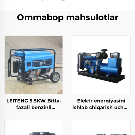
Ommabop mahsulotlar
LEITENG 5.5KW Bitta-
Elektr energiyasini
fazali benzinli
ishlab chiqarish uchun
generator 420cc
maxsus 100KW
displey 50Hz/60Hz
barqaror dizel
chastota 2KW
generatorini eksport
namunaviy quvvati
qiling