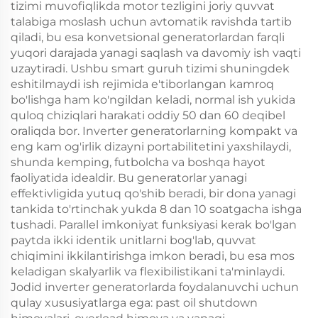
tizimi muvofiqlikda motor tezligini joriy quvvat
talabiga moslash uchun avtomatik ravishda tartib
qiladi, bu esa konvetsional generatorlardan farqli
yuqori darajada yanagi saqlash va davomiy ish vaqti
uzaytiradi. Ushbu smart guruh tizimi shuningdek
eshitilmaydi ish rejimida e'tiborlangan kamroq
bo'lishga ham ko'ngildan keladi, normal ish yukida
quloq chiziqlari harakati oddiy 50 dan 60 deqibel
oraliqda bor. Inverter generatorlarning kompakt va
eng kam og'irlik dizayni portabilitetini yaxshilaydi,
shunda kemping, futbolcha va boshqa hayot
faoliyatida idealdir. Bu generatorlar yanagi
effektivligida yutuq qo'shib beradi, bir dona yanagi
tankida to'rtinchak yukda 8 dan 10 soatgacha ishga
tushadi. Parallel imkoniyat funksiyasi kerak bo'lgan
paytda ikki identik unitlarni bog'lab, quvvat
chiqimini ikkilantirishga imkon beradi, bu esa mos
keladigan skalyarlik va flexibilistikani ta'minlaydi.
Jodid inverter generatorlarda foydalanuvchi uchun
qulay xususiyatlarga ega: past oil shutdown