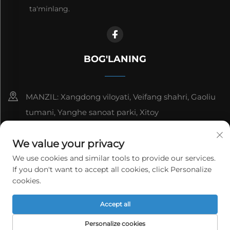
ta'minlang.
BOG'LANING
MANZIL: Xangdong viloyati, Veifang shahri, Gaoliu
tumani, Yanghe sanoat parki, Xitoy
8615006666497
We value your privacy
[email protected]
We use cookies and similar tools to provide our services.
If you don't want to accept all cookies, click Personalize
cookies.
Copyright © WeiFang Yag Power Technology Co.,Ltd.
Accept all
Barcha huquqlar himoyalangan.
Maxfiylik siyosati
Personalize cookies