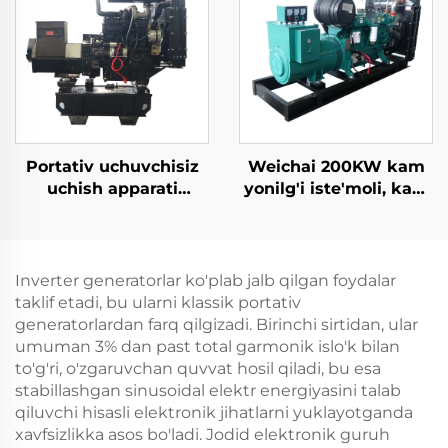
380V namunalardagi
voltaj Qayta ishga
tushirish
Portativ uchuvchisiz
Weichai 200KW kam
uchish apparati
yonilg'i iste'moli, kam
maxsus zaryadlovchi
emissiya, ishonchli
dizel generatori
dizel generator
to'plami
to'plami
Inverter generatorlar ko'plab jalb qilgan foydalar
taklif etadi, bu ularni klassik portativ
generatorlardan farq qilgizadi. Birinchi sirtidan, ular
umuman 3% dan past total garmonik islo'k bilan
to'g'ri, o'zgaruvchan quvvat hosil qiladi, bu esa
stabillashgan sinusoidal elektr energiyasini talab
qiluvchi hisasli elektronik jihatlarni yuklayotganda
xavfsizlikka asos bo'ladi. Jodid elektronik guruh