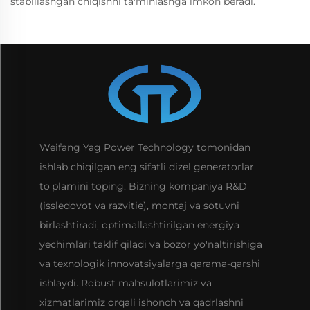
stabillashgan chiqishni ta'minlashga imkon beradi.
Weifang Yag Power Technology tomonidan
ishlab chiqilgan eng sifatli dizel generatorlar
to'plamini toping. Bizning kompaniya R&D
(issledovot va razvitie), montaj va sotuvni
birlashtiradi, optimallashtirilgan energiya
yechimlari taklif qiladi va bozor yo'naltirishiga
va texnologik innovatsiyalarga qarama-qarshi
ishlaydi. Robust mahsulotlarimiz va
xizmatlarimiz orqali ishonch va qadrlashni