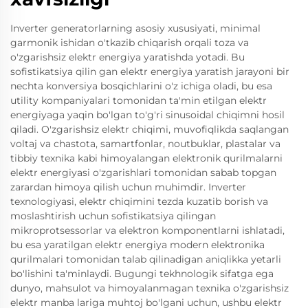
Inverter generatorlarning asosiy xususiyati, minimal
garmonik ishidan o'tkazib chiqarish orqali toza va
o'zgarishsiz elektr energiya yaratishda yotadi. Bu
sofistikatsiya qilin gan elektr energiya yaratish jarayoni bir
nechta konversiya bosqichlarini o'z ichiga oladi, bu esa
utility kompaniyalari tomonidan ta'min etilgan elektr
energiyaga yaqin bo'lgan to'g'ri sinusoidal chiqimni hosil
qiladi. O'zgarishsiz elektr chiqimi, muvofiqlikda saqlangan
voltaj va chastota, samartfonlar, noutbuklar, plastalar va
tibbiy texnika kabi himoyalangan elektronik qurilmalarni
elektr energiyasi o'zgarishlari tomonidan sabab topgan
zarardan himoya qilish uchun muhimdir. Inverter
texnologiyasi, elektr chiqimini tezda kuzatib borish va
moslashtirish uchun sofistikatsiya qilingan
mikroprotsessorlar va elektron komponentlarni ishlatadi,
bu esa yaratilgan elektr energiya modern elektronika
qurilmalari tomonidan talab qilinadigan aniqlikka yetarli
bo'lishini ta'minlaydi. Bugungi tekhnologik sifatga ega
dunyo, mahsulot va himoyalanmagan texnika o'zgarishsiz
elektr manba lariga muhtoj bo'lgani uchun, ushbu elektr