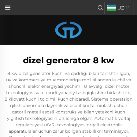
UZ
dizel generator 8 kw
8 kw dizel generator kuchi va qadrligi bilan tanishtirilgan,
uy va kommersiya muammolariga mo'ljallangan kuchli va
ishonchli elektr energiyasi yechimi. U avvalgi dizel motor
texnologiyasi va etiborli yanajoy tashqiqlashini birlashtirib,
8 kilovatt kuchli to'qimli kuch chiqaradi. Sistema operatsion
qilish davomida daymlik va osonlikni ta'minlash uchun
qatorli metall asosli konstruksiya bilan yetakchi kuch
yig'itish texnologiyasini o'z ichiga olgan. Avtomatik voltaj
regulatsiyasi (AVR) texnologiyasi orqali elektronik
apparaturalar uchun zarur bo'lgan stabillikni ta'minlaydi.