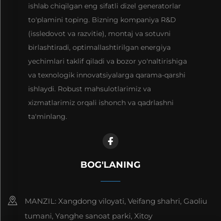
ishlab chiqilgan eng sifatli dizel generatorlar
to'plamini toping. Bizning kompaniya R&D
(issledovot va razvitie), montaj va sotuvni
birlashtiradi, optimallashtirilgan energiya
yechimlari taklif qiladi va bozor yo'naltirishiga
va texnologik innovatsiyalarga qarama-qarshi
ishlaydi. Robust mahsulotlarimiz va
xizmatlarimiz orqali ishonch va qadrlashni
ta'minlang.
BOG'LANING
MANZIL: Xangdong viloyati, Veifang shahri, Gaoliu
tumani, Yanghe sanoat parki, Xitoy