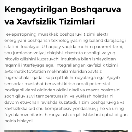
Kengaytirilgan Boshqaruva
va Xavfsizlik Tizimlari
Генераторning murakkab boshqaruvi tizimi elektr
energiyani boshqarish texnologiyasining baland darajadagi
sifatini ifodalaydi. U haqiqiy vaqtda muhim parametrlarni,
shu jumladan volyaj chiqishi, chastota osonligi va yuq
nitoyib qilishini kuzatuvchi intuitsiya bilan ishlaydigan
raqamli interfeysga ega. Integrallangan xavfsizlik tizimi
avtomatik to'xtatish mekhnalizmlaridan xavfsiz
tugmachalar qadar ko'p qattali himoyalarga ega. Ajoyib
sensorlar maslahat beruvchi kirish orqali potentsial
bozilganliklarni oldindan oldini oladi va mazot bosimsini,
soch qiluv suvi temperaturasini va yuklash holatlarini
davom etuvchan ravishda kuzatadi. Tizim boshqaruviga va
xavfsizlikka oid shu komprehesiv yondashuv, jiho va uning
foydalanuvchilarini himoyalash orqali ishlashni qabul qilgan
holda ishlaydi.