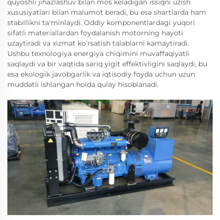
quyoshli jihazlashuv bilan mos keladigan issiqni uzish
xususiyatlari bilan malumot beradi, bu esa shartlarda ham
stabillikni ta'minlaydi. Oddiy komponentlardagi yuqori
sifatli materiallardan foydalanish motorning hayoti
uzaytiradi va xizmat ko'rsatish talablarni kamaytiradi.
Ushbu texnologiya energiya chiqimini muvaffaqiyatli
saqlaydi va bir vaqtida sariq yigit effektivligini saqlaydi, bu
esa ekologik javobgarlik va iqtisodiy foyda uchun uzun
muddatli ishlangan holda qulay hisoblanadi.