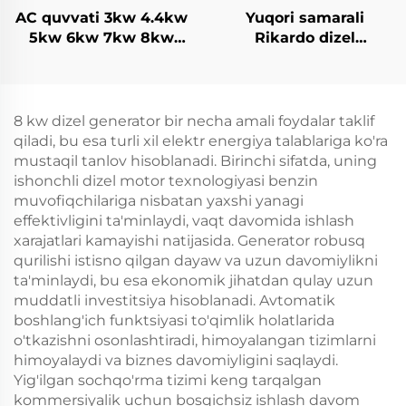
AC quvvati 3kw 4.4kw
Yuqori samarali
5kw 6kw 7kw 8kw
Rikardo dizel
9kw 10kw 12kw
generatorlarini zavod
havaga sochadigan
ishlab chiqarish va
benzin generator
to'g'ridan-to'g'ri sotish
8 kw dizel generator bir necha amali foydalar taklif
qiladi, bu esa turli xil elektr energiya talablariga ko'ra
mustaqil tanlov hisoblanadi. Birinchi sifatda, uning
ishonchli dizel motor texnologiyasi benzin
muvofiqchilariga nisbatan yaxshi yanagi
effektivligini ta'minlaydi, vaqt davomida ishlash
xarajatlari kamayishi natijasida. Generator robusq
qurilishi istisno qilgan dayaw va uzun davomiylikni
ta'minlaydi, bu esa ekonomik jihatdan qulay uzun
muddatli investitsiya hisoblanadi. Avtomatik
boshlang'ich funktsiyasi to'qimlik holatlarida
o'tkazishni osonlashtiradi, himoyalangan tizimlarni
himoyalaydi va biznes davomiyligini saqlaydi.
Yig'ilgan sochqo'rma tizimi keng tarqalgan
kommersiyalik uchun bosqichsiz ishlash davom