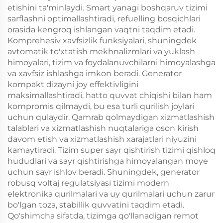
etishini ta'minlaydi. Smart yanagi boshqaruv tizimi
sarflashni optimallashtiradi, refuelling bosqichlari
orasida kengroq ishlangan vaqtni taqdim etadi.
Komprehesiv xavfsizlik funksiyalari, shuningdek
avtomatik to'xtatish mekhnalizmlari va yuklash
himoyalari, tizim va foydalanuvchilarni himoyalashga
va xavfsiz ishlashga imkon beradi. Generator
kompakt dizayni joy effektivligini
maksimallashtiradi, hatto quvvat chiqishi bilan ham
kompromis qilmaydi, bu esa turli qurilish joylari
uchun qulaydir. Qamrab qolmaydigan xizmatlashish
talablari va xizmatlashish nuqtalariga oson kirish
davom etish va xizmatlashish xarajatlari niyuzini
kamaytiradi. Tizim super sayr qishtirish tizimi qishloq
hududlari va sayr qishtirishga himoyalangan moye
uchun sayr ishlov beradi. Shuningdek, generator
robusq voltaj regulatsiyasi tizimi modern
elektronika qurilmalari va uy qurilmalari uchun zarur
bo'lgan toza, stabillik quvvatini taqdim etadi.
Qo'shimcha sifatda, tizimga qo'llanadigan remot