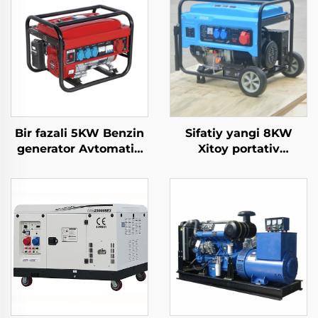
Bir fazali 5KW Benzin
Sifatiy yangi 8KW
generator Avtomatik
Xitoy portativ
boshlash 4-Stroke
generatorlari 6500
havada sochilgan
namunaviy quvvati
dasturi 650W Nominal
bilan bitta fazali AC
Uy va tashqi ishlatish
chiqish tezligida
uchun Avtomatik
tarmoq dizayni uchun
chastota 50HZ/60HZ
sotuvda