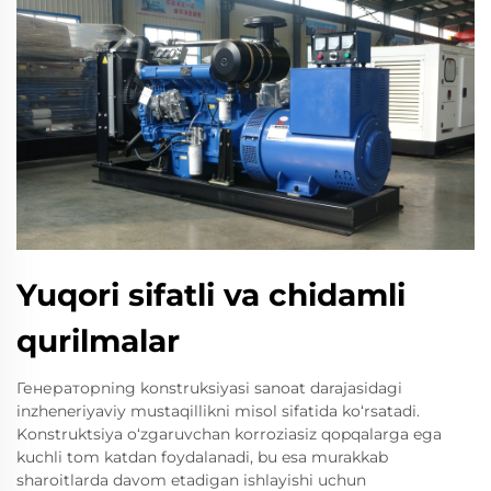
Yuqori sifatli va chidamli
qurilmalar
Генераторning konstruksiyasi sanoat darajasidagi
inzheneriyaviy mustaqillikni misol sifatida ko‘rsatadi.
Konstruktsiya o‘zgaruvchan korroziasiz qopqalarga ega
kuchli tom katdan foydalanadi, bu esa murakkab
sharoitlarda davom etadigan ishlayishi uchun