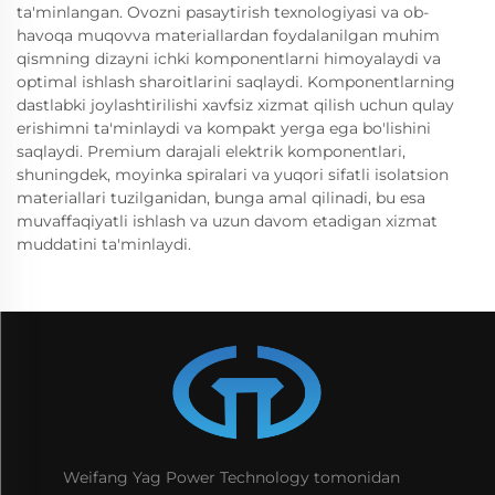
ta'minlangan. Ovozni pasaytirish texnologiyasi va ob-
havoqa muqovva materiallardan foydalanilgan muhim
qismning dizayni ichki komponentlarni himoyalaydi va
optimal ishlash sharoitlarini saqlaydi. Komponentlarning
dastlabki joylashtirilishi xavfsiz xizmat qilish uchun qulay
erishimni ta'minlaydi va kompakt yerga ega bo'lishini
saqlaydi. Premium darajali elektrik komponentlari,
shuningdek, moyinka spiralari va yuqori sifatli isolatsion
materiallari tuzilganidan, bunga amal qilinadi, bu esa
muvaffaqiyatli ishlash va uzun davom etadigan xizmat
muddatini ta'minlaydi.
Weifang Yag Power Technology tomonidan