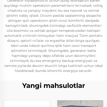
Generator foydalanuvchi uchun qulay boshqaruvi paneli
quyidagi muhim operatsion parametrlarni ko'rsatadi: voltaj,
chastota va yanajoy maydoni, bu esa nazorat va xizmat
qilishni oddiy qiladi. Ovozni pastda saqlashning qisqacha
qilingan quti operatsion qilish ovozi komfortli darajada
kamaytiriladi, shuningdek tizimdagi xavfsizlik elementlari
oila bosimsiz va ushlab qolgan temperaturadan tashqari
avtomatik o'chirish himoyalari ham mavjud. Tizim portativ
dizayni, qatorli ro'lalar va ergashlar bilan birga qurilgan,
lekin unda robost qurilma qilib ham oson transport
qilinishini ta'minlaydi. Shuningdek, generator katta
hajmdagi yanajoy depo sifatida uzun davomiylikni
ta'minlaydi, bu esa emergency backup energiyasi va
remote joylarda davom etuvchi ishga tushirish uchun ideal
hisoblanadi, bunda ishonchli energiya zarurdir.
Yangi mahsulotlar