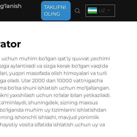
g'lanish
TAKLIFNI
UZ
OLING
ator
tish uchun muhim bo'lgan qat'iy quvvat yechimi
ga aylantiradi va sizga kerak bo'lgan vaqtda
ari, yuqori masofada olish himoyalari va turli
chiga oladi. Ular 2000 dan 10000 vattnigacha
ma bo'lsa shuni ishlatish uchun mo'ljallangan.
kni yaxshilash uchun ro'lalar bilan yetkaziladi.
 ta'minlaydi, shuningdek, sizning maxsus
o bo'lganda muhim uy tizimlarini ishlatishdan
larning ishonchli ishlashi, mavjud yonimlik
ayotiy vosita sifatida ishlatish uchun uy va