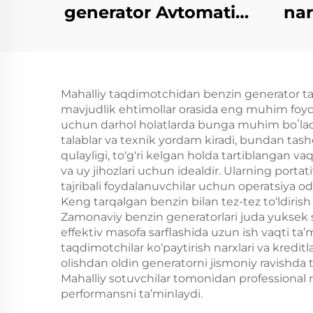
generator Avtomatik
nar
boshlash 4-Stroke
havada sochilgan
gen
dasturi 650W
Mahalliy taqdimotchidan benzin generator tan
Nominal Uy va tashqi
mavjudlik ehtimollar orasida eng muhim foyda 
ishlatish uchun
uchun darhol holatlarda bunga muhim boʻladi
talablar va texnik yordam kiradi, bundan tash
Avtomatik chastota
qulayligi, to‘g‘ri kelgan holda tartiblangan v
50HZ/60HZ
va uy jihozlari uchun idealdir. Ularning porta
tajribali foydalanuvchilar uchun operatsiya od
Keng tarqalgan benzin bilan tez-tez to‘ldiri
Zamonaviy benzin generatorlari juda yuksek 
effektiv masofa sarflashida uzun ish vaqti ta’
taqdimotchilar ko‘paytirish narxlari va kredit
olishdan oldin generatorni jismoniy ravishda t
Mahalliy sotuvchilar tomonidan professional 
performansni ta’minlaydi.