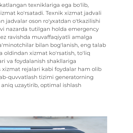
katlangan texniklariga ega bo'lib,
xizmat ko'rsatadi. Texnik xizmat jadvali
n jadvalar oson ro'yxatdan o'tkazilishi
vi nazarda tutilgan holda emergency
tez ravishda muvaffaqiyatli amalga
ta'minotchilar bilan bog'lanish, eng talab
 oldindan xizmat ko'rsatish, to'liq
ari va foydalanish shakllariga
izmat rejalari kabi foydalar ham olib
llab-quvvatlash tizimi generatorning
 aniq uzaytirib, optimal ishlash