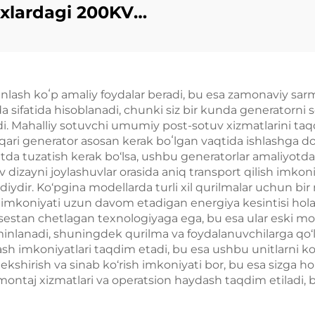
tabiiy gaz gener
xlardagi 200KV
to'plami
Rikardo dizel
eratori to'plami
lash koʻp amaliy foydalar beradi, bu esa zamonaviy sarm
sifatida hisoblanadi, chunki siz bir kunda generatorni s
. Mahalliy sotuvchi umumiy post-sotuv xizmatlarini taqd
qari generator asosan kerak boʻlgan vaqtida ishlashga do
aqtda tuzatish kerak bo‘lsa, ushbu generatorlar amaliyotda
tiv dizayni joylashuvlar orasida aniq transport qilish imk
diydir. Ko‘pgina modellarda turli xil qurilmalar uchun bi
sh imkoniyati uzun davom etadigan energiya kesintisi hol
sestan chetlagan texnologiyaga ega, bu esa ular eski mo
minlanadi, shuningdek qurilma va foydalanuvchilarga qo‘ll
lash imkoniyatlari taqdim etadi, bu esa ushbu unitlarni ko‘
ekshirish va sinab ko‘rish imkoniyati bor, bu esa sizga ho
montaj xizmatlari va operatsion haydash taqdim etiladi,