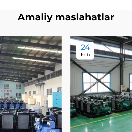
Amaliy maslahatlar
24
Feb