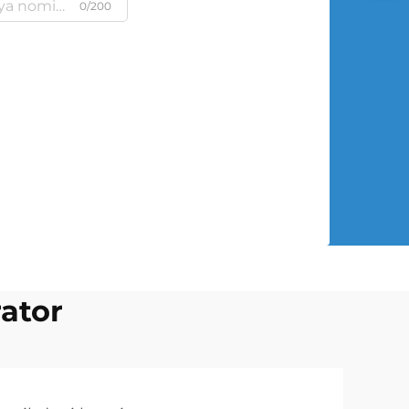
0/200
ator