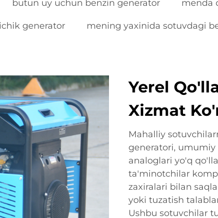
butun uy uchun benzin generator
menda q
ichik generator
mening yaxinida sotuvdagi be
Yerel Qo'l
Xizmat Ko'
Mahalliy sotuvchila
generatori, umumiy e
analoglari yo'q qo'll
ta'minotchilar komp
zaxiralari bilan saq
yoki tuzatish talabl
Ushbu sotuvchilar tu