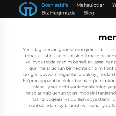
Bosh sahifa
Mahsulotlar
Y
Biz Haqimizda
Blog
men
Yerindagi benzin generatorni qidirishda, siz 
topasiz. Ushbu ko'pfunksional mashinalar mu
va joyda tezda erishim beradi. Muassal benzin
qurilmalar uchun bir nechta chiqim konfigur
bo'lgan quvvat chegaralari orqali uy jihozlar
Ko'proq apparatlar elektr boshlang'ich imkoniya
Mahalliy sotuvchi yordamchilarning yaqin
talablaringiz uchun to'g'ri modelni tanlashd
tashqi voqealar va qurilish obyektlarini q
manbalaridan foydalanish va mahalliy qo'lla