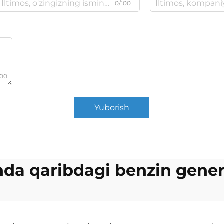
0/100
000
Yuborish
da qaribdagi benzin gener