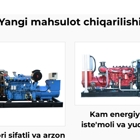
Yangi mahsulot chiqarilish
Kam energiy
iste'moli va yu
samarali 300
i sifatli va arzon