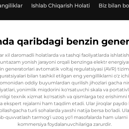
angiliklar
Ishlab Chiqarish Holati
Biz bilan bo
da qaribdagi benzin gener
har xil daromadli holatlarda va tashqi faoliyatlarda ishla
ntazam yonish jarayoni orqali benzinga elektr energiyasi
 generatorlari avtomatik voltaj regulatsiyasi (AVR) tiziml
atsiyalari bilan tashkil etilgan eng yengilliklarni o'z i
i tomonidan oddiy buyumlardan qurilish jihozlari gacha ni
tlari, yonimlik miqdorini ko'rsatuvchi skala va portativli
ligi texnik xizmat ko'rsatish va qismlarga tez erishimni
a ekspert rejalarni ham taqdim etadi. Ular jiroqlar payd
ollashgacha turli sohalarda yaxshi natija bersa bo'ladi. U
b-quvvatlash tarmog'i uzoq yo'l masofalarda ham ularni h
kommersiya foydalanuvchilariga zarurdir.