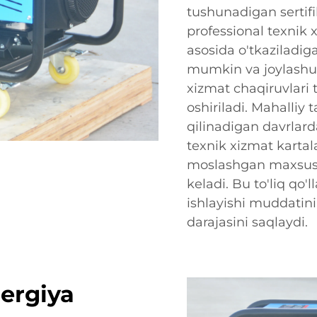
tushunadigan sertifi
professional texnik 
asosida o'tkaziladiga
mumkin va joylashu
xizmat chaqiruvlari 
oshiriladi. Mahalliy 
qilinadigan davrlarda
texnik xizmat kartal
moslashgan maxsus x
keladi. Bu to'liq qo'
ishlayishi muddatini
darajasini saqlaydi.
ergiya