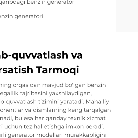
aribdagi benzin generator
nzin generatori
lab-quvvatlash va
rsatish Tarmoqi
rning orqasidan mavjud bo'lgan benzin
gallik tajribasini yaxshilaydigan,
ab-quvvatlash tizimini yaratadi. Mahalliy
onentlar va qismlarning keng tarqalgan
lanadi, bu esa har qanday texnik xizmat
ari uchun tez hal etishga imkon beradi.
rli generator modellari murakkabligini