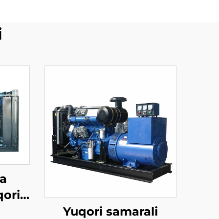
i
a
qori
KVt
Yuqori samarali