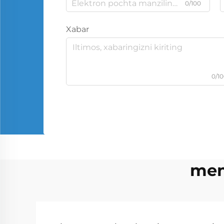
0/100
Xabar
0/1
men