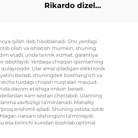
atori
Rikardo dizel
generatorlarini zavod
ishlab chiqarish va
to'g'ridan-to'g'ri
oya qilish deb hisoblanadi. Shu yerdagi
sotish
otib olish va ishlatish mumkin, shuning
im etadi, unda texnik xizmat, garantiya
ir isbotlaydi. Yerdaqa chiqqan qismlarning
 qulayroqdir. Ular amal qiladigan elektronik
oniyatini beradi, shuningdek boshlang‘ich va
r necha turdagi chiqish nuqtalari mavjud.
atida davom etishiga imkon beradi.
dellardan kam sestan chetlabdi. Ularining
anma xavfsizligi ta’minlanadi. Mahalliy
proq erishimli qiladi. Shuning ostida, sotib
hlagan narsani olishingizni ta’minlaydi.
 bu esa birinchi kundan boshlab optimal